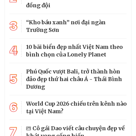
đồng đội
3
“Kho báu xanh” nơi đại ngàn
Trường Sơn
4
10 bãi biển đẹp nhất Việt Nam theo
bình chọn của Lonely Planet
Phú Quốc vượt Bali, trở thành hòn
5
đảo đẹp thứ hai châu Á - Thái Bình
Dương
6
World Cup 2026 chiếu trên kênh nào
tại Việt Nam?
7
Cô gái Dao viết câu chuyện đẹp về
khát vọng cống hiến