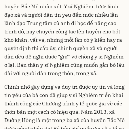
huyện Bắc Mê nhận xét: Y sĩ Nghiêm được lãnh
đạo xã và người dân tin yêu đến mức nhiều lần
lãnh đạo Trung tâm cử anh đi học để nâng cao
trình độ, hay chuyển công tác lên huyện cho bớt
khó khăn, vất vả, nhưng mỗi lần có ý kiến hay ra
quyết định thì cấp ủy, chính quyền xã và người
dân đều đề nghị được “giữ” vợ chồng y sĩ Nghiêm
ở lại. Bản thân y sĩ Nghiêm cũng muốn gắn bó lâu
dài với người dân trong thôn, trong xã.
Chính nhờ gây dựng và duy trì được uy tín và lòng
tin yêu của bà con đã giúp y sĩ Nghiêm triển khai
thành công các Chương trình y tế quốc gia về các
thôn bản một cách có hiệu quả. Năm 2013, xã
Đường Hồng là một trong ba xã của huyện Bắc Mê
được công nhận đạt Bộ tiêu chí quốc gia về y tế xã