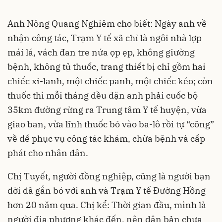
Anh Nông Quang Nghiêm cho biết: Ngày anh về
nhận công tác, Trạm Y tế xã chỉ là ngôi nhà lợp
mái lá, vách đan tre nứa ọp ẹp, không giường
bệnh, không tủ thuốc, trang thiết bị chỉ gồm hai
chiếc xi-lanh, một chiếc panh, một chiếc kéo; còn
thuốc thì mỗi tháng đều đặn anh phải cuốc bộ
35km đường rừng ra Trung tâm Y tế huyện, vừa
giao ban, vừa lĩnh thuốc bỏ vào ba-lô rồi tự “cõng”
về để phục vụ công tác khám, chữa bệnh và cấp
phát cho nhân dân.
Chị Tuyết, người đồng nghiệp, cũng là người bạn
đời đã gắn bó với anh và Trạm Y tế Đường Hồng
hơn 20 năm qua. Chị kể: Thời gian đầu, mình là
người địa phương khác đến, nên dân bản chưa