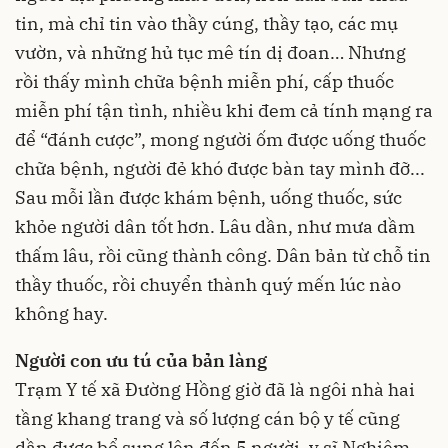
tin, mà chỉ tin vào thầy cúng, thầy tạo, các mụ
vườn, và những hủ tục mê tín dị đoan… Nhưng
rồi thấy mình chữa bệnh miễn phí, cấp thuốc
miễn phí tận tình, nhiều khi đem cả tính mạng ra
để “đánh cược”, mong người ốm được uống thuốc
chữa bệnh, người đẻ khó được bàn tay mình đỡ...
Sau mỗi lần được khám bệnh, uống thuốc, sức
khỏe người dân tốt hơn. Lâu dần, như mưa dầm
thấm lâu, rồi cũng thành công. Dân bản từ chỗ tin
thầy thuốc, rồi chuyển thành quý mến lúc nào
không hay.
Người con ưu tú của bản làng
Trạm Y tế xã Đường Hồng giờ đã là ngôi nhà hai
tầng khang trang và số lượng cán bộ y tế cũng
dần được bổ sung lên đến 5 người, y sĩ Nghiêm