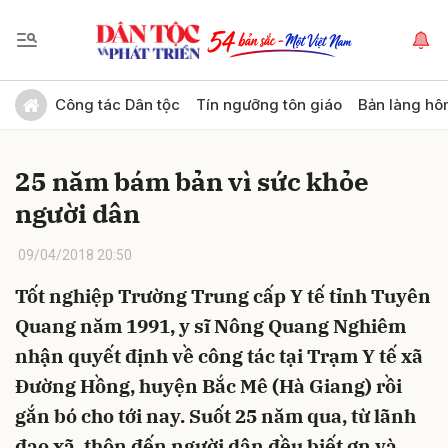
Gửi bình luận
Công tác Dân tộc
Tín ngưỡng tôn giáo
Bản làng hô
25 năm bám bản vì sức khỏe
người dân
09/04/2018 20:50
Tốt nghiệp Trường Trung cấp Y tế tỉnh Tuyên
Hủy
Gửi
Quang năm 1991, y sĩ Nông Quang Nghiêm
nhận quyết định về công tác tại Trạm Y tế xã
Đường Hồng, huyện Bắc Mê (Hà Giang) rồi
gắn bó cho tới nay. Suốt 25 năm qua, từ lãnh
đạo xã, thôn đến người dân đều biết ơn và