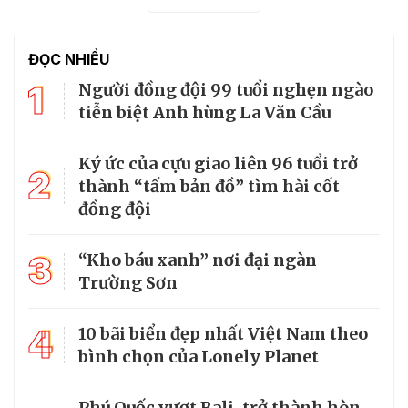
ĐỌC NHIỀU
1
Người đồng đội 99 tuổi nghẹn ngào
tiễn biệt Anh hùng La Văn Cầu
Ký ức của cựu giao liên 96 tuổi trở
2
thành “tấm bản đồ” tìm hài cốt
đồng đội
3
“Kho báu xanh” nơi đại ngàn
Trường Sơn
4
10 bãi biển đẹp nhất Việt Nam theo
bình chọn của Lonely Planet
Phú Quốc vượt Bali, trở thành hòn