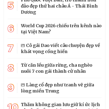
5
đảo đẹp thứ hai châu Á - Thái Bình
Dương
6
World Cup 2026 chiếu trên kênh nào
tại Việt Nam?
7
Cô gái Dao viết câu chuyện đẹp về
khát vọng cống hiến
8
Từ căn lều giữa rừng, cha nghèo
nuôi 7 con gái thành cử nhân
9
Làng cổ đẹp như tranh vẽ giữa
lòng miền Trung
10
Thăm không gian lưu giữ kí ức lịch