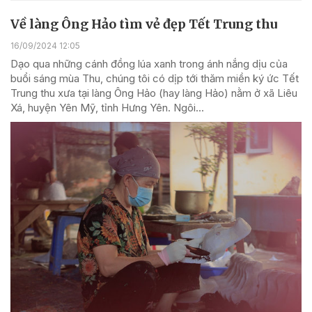
Về làng Ông Hảo tìm vẻ đẹp Tết Trung thu
16/09/2024 12:05
Dạo qua những cánh đồng lúa xanh trong ánh nắng dịu của
buổi sáng mùa Thu, chúng tôi có dịp tới thăm miền ký ức Tết
Trung thu xưa tại làng Ông Hảo (hay làng Hảo) nằm ở xã Liêu
Xá, huyện Yên Mỹ, tỉnh Hưng Yên. Ngôi...