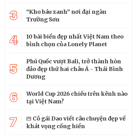
3
“Kho báu xanh” nơi đại ngàn
Trường Sơn
4
10 bãi biển đẹp nhất Việt Nam theo
bình chọn của Lonely Planet
Phú Quốc vượt Bali, trở thành hòn
5
đảo đẹp thứ hai châu Á - Thái Bình
Dương
6
World Cup 2026 chiếu trên kênh nào
tại Việt Nam?
7
Cô gái Dao viết câu chuyện đẹp về
khát vọng cống hiến