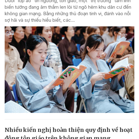
Dưới “lớp áo” tín ngưỡng, tôn giáo, một "thị trường" tâm linh
biến tướng đang âm thầm len lỏi từ ngõ hẻm khu dân cư đến
không gian mạng. Bằng những thủ đoạn tinh vi, đánh vào nỗi
sợ hãi và sự thiếu hiểu biết, các...
Nhiều kiến nghị hoàn thiện quy định về hoạt
động tôn giáo trên không gian mạng