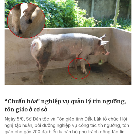
“Chuẩn hóa” nghiệp vụ quản lý tín ngưỡng,
tôn giáo ở cơ sở
Ngày 5/8, Sở Dân tộc và Tôn giáo tỉnh Đắk Lắk tổ chức Hội
nghị tập huấn, bồi dưỡng nghiệp vụ công tác tín ngưỡng, tôn
giáo cho gần 200 đại biểu là cán bộ phụ trách công tác tín