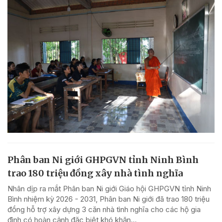
Phân ban Ni giới GHPGVN tỉnh Ninh Bình
trao 180 triệu đồng xây nhà tình nghĩa
Nhân dịp ra mắt Phân ban Ni giới Giáo hội GHPGVN tỉnh Ninh
Bình nhiệm kỳ 2026 - 2031, Phân ban Ni giới đã trao 180 triệu
đồng hỗ trợ xây dựng 3 căn nhà tình nghĩa cho các hộ gia
đình có hoàn cảnh đặc biệt khó khăn...