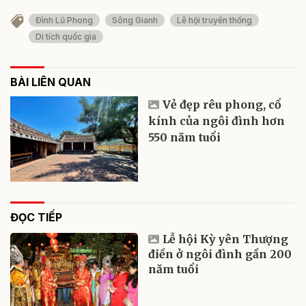
Đình Lũ Phong
Sông Gianh
Lễ hội truyền thống
Di tích quốc gia
BÀI LIÊN QUAN
Vẻ đẹp rêu phong, cổ
kính của ngôi đình hơn
550 năm tuổi
ĐỌC TIẾP
Lễ hội Kỳ yên Thượng
điền ở ngôi đình gần 200
năm tuổi