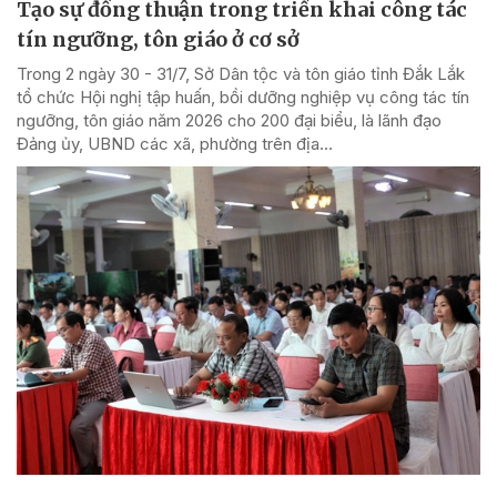
Tạo sự đồng thuận trong triển khai công tác
tín ngưỡng, tôn giáo ở cơ sở
Trong 2 ngày 30 - 31/7, Sở Dân tộc và tôn giáo tỉnh Đắk Lắk
tổ chức Hội nghị tập huấn, bồi dưỡng nghiệp vụ công tác tín
ngưỡng, tôn giáo năm 2026 cho 200 đại biểu, là lãnh đạo
Đảng ủy, UBND các xã, phường trên địa...