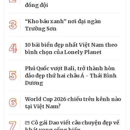
đồng đội
3
“Kho báu xanh” nơi đại ngàn
Trường Sơn
4
10 bãi biển đẹp nhất Việt Nam theo
bình chọn của Lonely Planet
Phú Quốc vượt Bali, trở thành hòn
5
đảo đẹp thứ hai châu Á - Thái Bình
Dương
6
World Cup 2026 chiếu trên kênh nào
tại Việt Nam?
7
Cô gái Dao viết câu chuyện đẹp về
khát vọng cống hiến