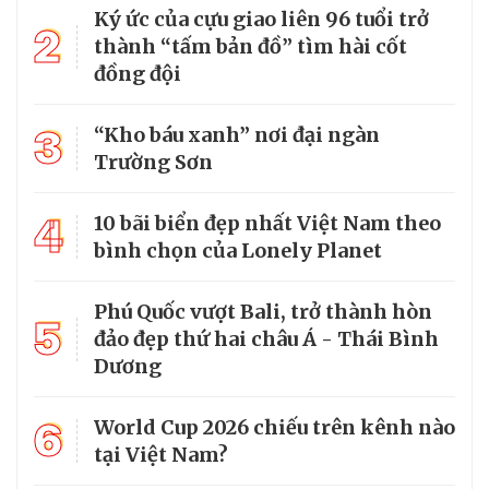
Ký ức của cựu giao liên 96 tuổi trở
2
thành “tấm bản đồ” tìm hài cốt
đồng đội
3
“Kho báu xanh” nơi đại ngàn
Trường Sơn
4
10 bãi biển đẹp nhất Việt Nam theo
bình chọn của Lonely Planet
Phú Quốc vượt Bali, trở thành hòn
5
đảo đẹp thứ hai châu Á - Thái Bình
Dương
6
World Cup 2026 chiếu trên kênh nào
tại Việt Nam?