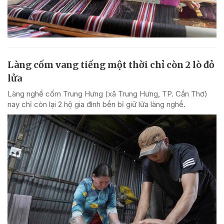
Làng cốm vang tiếng một thời chỉ còn 2 lò đỏ
lửa
Làng nghề cốm Trung Hưng (xã Trung Hưng, TP. Cần Thơ)
nay chỉ còn lại 2 hộ gia đình bền bỉ giữ lửa làng nghề.