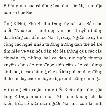
B’Đăng mà của cả đồng bào dân tộc Mạ trên địa
bàn xã Lộc Bắc.
Ông K’Núi, Phó Bí thư Đảng ủy xã Lộc Bắc cho
biết: “Nhà dài là nét đẹp văn hóa truyền thống
đặc trưng của dân tộc Mạ. Tại đây, Người có uy tín
cùng các nghệ nhân thường hướng dẫn thế hệ trẻ
tìm hiểu về văn hóa dân tộc Mạ thông qua các câu
chuyện cổ, những bài ca dao, tục ngữ; thường
xuyên cho các em được tiếp cận các vật dụng
sinh hoạt, các chiêng, ché cổ lưu giữ tại đây; đồng
thời chỉ dạy các em luyện tập đánh cồng chiêng…
Vít cong cần rượu trong tiết Xuân dịu nhẹ, già
làng K’Diệp nhắn nhủ: “Nhà dài không chỉ là
kiến trúc cổ xưa của người Mạ, mà còn là tinh