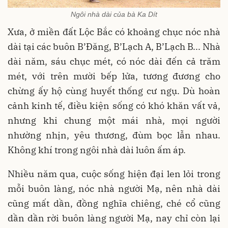
Ngôi nhà dài của bà Ka Dít
Xưa, ở miền đất Lộc Bắc có khoảng chục nóc nhà
dài tại các buôn B’Đăng, B’Lạch A, B’Lạch B... Nhà
dài năm, sáu chục mét, có nóc dài đến cả trăm
mét, với trên mười bếp lửa, tương đương cho
chừng ấy hộ cùng huyết thống cư ngụ. Dù hoàn
cảnh kinh tế, điều kiện sống có khó khăn vất vả,
nhưng khi chung một mái nhà, mọi người
nhường nhịn, yêu thương, đùm bọc lẫn nhau.
Không khí trong ngôi nhà dài luôn ấm áp.
Nhiều năm qua, cuộc sống hiện đại len lỏi trong
mỗi buôn làng, nóc nhà người Mạ, nên nhà dài
cũng mất dần, đồng nghĩa chiêng, ché cổ cũng
dần dần rời buôn làng người Mạ, nay chỉ còn lại