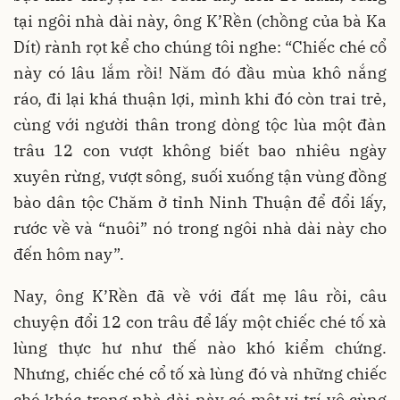
tại ngôi nhà dài này, ông K’Rền (chồng của bà Ka
Dít) rành rọt kể cho chúng tôi nghe: “Chiếc ché cổ
này có lâu lắm rồi! Năm đó đầu mùa khô nắng
ráo, đi lại khá thuận lợi, mình khi đó còn trai trẻ,
cùng với người thân trong dòng tộc lùa một đàn
trâu 12 con vượt không biết bao nhiêu ngày
xuyên rừng, vượt sông, suối xuống tận vùng đồng
bào dân tộc Chăm ở tỉnh Ninh Thuận để đổi lấy,
rước về và “nuôi” nó trong ngôi nhà dài này cho
đến hôm nay”.
Nay, ông K’Rền đã về với đất mẹ lâu rồi, câu
chuyện đổi 12 con trâu để lấy một chiếc ché tố xà
lùng thực hư như thế nào khó kiểm chứng.
Nhưng, chiếc ché cổ tố xà lùng đó và những chiếc
ché khác trong nhà dài này có một vị trí vô cùng