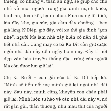
thiêng, có những vị thần án ngự, sẽ giúp cho chủ
nhà và mọi người trong gia đình mạnh khỏe,
bình an, đoàn kết, hạnh phúc. Mùa màng tốt tươi,
lúa đầy kho, gia súc, gia cầm đầy chuồng. Theo
già làng K’Diệp, giờ đây, với xu thế gia đình “gọn
nhẹ”, người Mạ làm nhà xây kiên cố nên đã phá
hết nhà dài. Cũng may có bà Ka Dít còn giữ được
ngôi nhà dài này đến ngày hôm nay. Đây là nét
đẹp văn hóa truyền thống đặc trưng của người
Mạ còn được lưu giữ lại”.
Chị Ka Briết – con gái của bà Ka Dít tiếp lời:
“Mình sẽ tiếp nối mẹ mình giữ lại ngôi nhà dài
này. Sau này, mình cũng khuyên con cháu phải
giữ lại. Mình luôn tự hào về căn nhà dài này vì nó
rất gần gũi, thân thương, như máu thịt của người