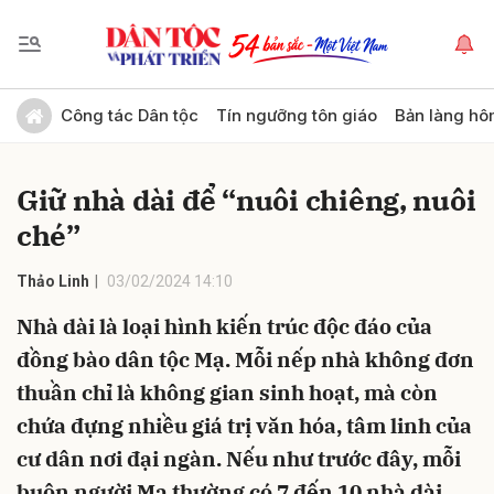
Gửi bình luận
Công tác Dân tộc
Tín ngưỡng tôn giáo
Bản làng hô
Giữ nhà dài để “nuôi chiêng, nuôi
ché”
Thảo Linh
03/02/2024 14:10
Nhà dài là loại hình kiến trúc độc đáo của
Hủy
Gửi
đồng bào dân tộc Mạ. Mỗi nếp nhà không đơn
thuần chỉ là không gian sinh hoạt, mà còn
chứa đựng nhiều giá trị văn hóa, tâm linh của
cư dân nơi đại ngàn. Nếu như trước đây, mỗi
buôn người Mạ thường có 7 đến 10 nhà dài.