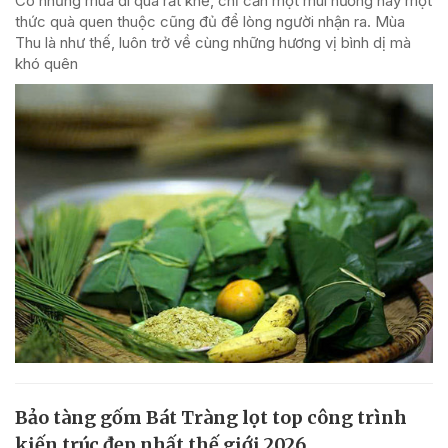
Có những mùa đi qua rất khẽ, chỉ cần một mùi hương hay một
thức quà quen thuộc cũng đủ để lòng người nhận ra. Mùa
Thu là như thế, luôn trở về cùng những hương vị bình dị mà
khó quên
Bảo tàng gốm Bát Tràng lọt top công trình
kiến trúc đẹp nhất thế giới 2026