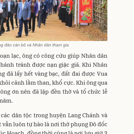
ông đảo cán bộ và Nhân dân tham gia
loạn lạc, ông có công cứu giúp Nhân dân
hánh tránh được nạn giặc giã. Khi Nhân
ng đã lấy hết vàng bạc, đất đai được Vua
khỏi cảnh lầm than, khổ cực. Khi ông qua
ông ơn nên đã lập đền thờ và tổ chức lễ
 năm.
các dân tộc trong huyện Lang Chánh và
vẫn luôn tự hào là nơi thờ phụng Đô đốc
c Hoạch, đồng thời cũng là nơi lưu giữ 3