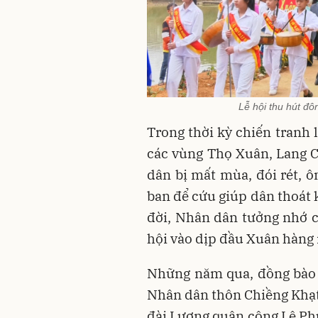
Lễ hội thu hút đ
Trong thời kỳ chiến tranh 
các vùng Thọ Xuân, Lang C
dân bị mất mùa, đói rét, ô
ban để cứu giúp dân thoát 
đời, Nhân dân tưởng nhớ c
hội vào dịp đầu Xuân hàng
Những năm qua, đồng bào 
Nhân dân thôn Chiềng Khạt 
đài Lương quận công Lê Phú