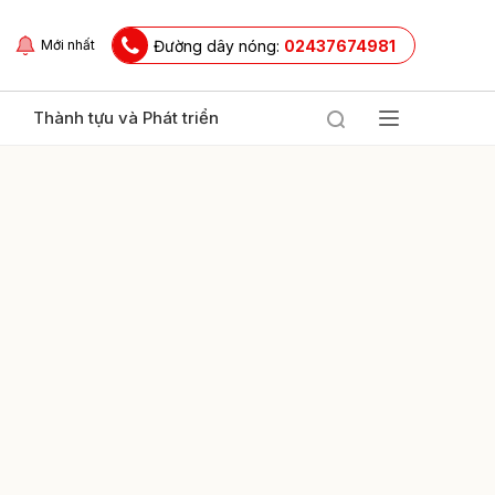
Đường dây nóng:
02437674981
Mới nhất
Thành tựu và Phát triển
ửi