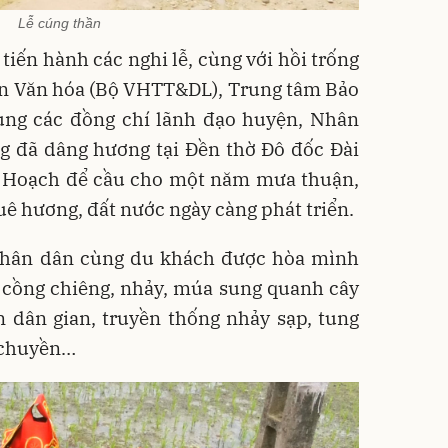
Lễ cúng thần
 tiến hành các nghi lễ, cùng với hồi trống
sản Văn hóa (Bộ VHTT&DL), Trung tâm Bảo
cùng các đồng chí lãnh đạo huyện, Nhân
g đã dâng hương tại Đền thờ Đô đốc Đài
 Hoạch để cầu cho một năm mưa thuận,
quê hương, đất nước ngày càng phát triển.
, Nhân dân cùng du khách được hòa mình
 cồng chiêng, nhảy, múa sung quanh cây
ễn dân gian, truyền thống nhảy sạp, tung
g chuyền…