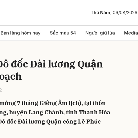
Thứ Năm,
06/08/2026
bình luận
Bản làng hôm nay
Sắc màu 54
Người giữ lửa
Media
Đô đốc Đài lương Quận
Hoạch
2
mùng 7 tháng Giêng Âm lịch), tại thôn
Hủy
G
ng, huyện Lang Chánh, tỉnh Thanh Hóa
 Đô đốc Đài lương Quận công Lê Phúc