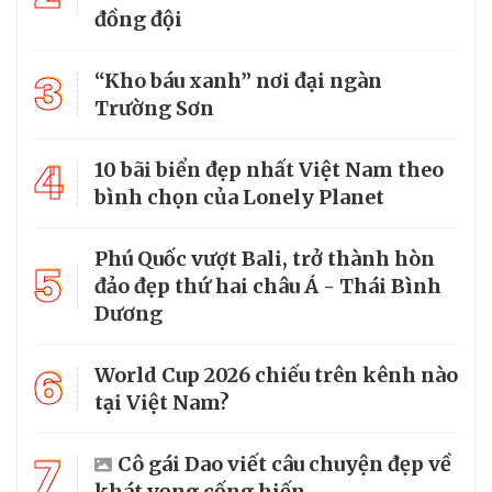
đồng đội
3
“Kho báu xanh” nơi đại ngàn
Trường Sơn
4
10 bãi biển đẹp nhất Việt Nam theo
bình chọn của Lonely Planet
Phú Quốc vượt Bali, trở thành hòn
5
đảo đẹp thứ hai châu Á - Thái Bình
Dương
6
World Cup 2026 chiếu trên kênh nào
tại Việt Nam?
7
Cô gái Dao viết câu chuyện đẹp về
khát vọng cống hiến