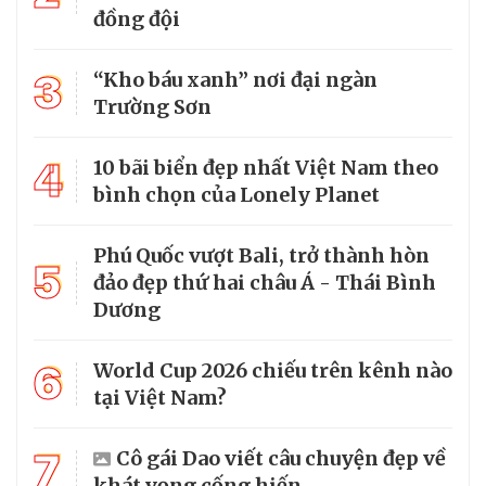
đồng đội
3
“Kho báu xanh” nơi đại ngàn
Trường Sơn
4
10 bãi biển đẹp nhất Việt Nam theo
bình chọn của Lonely Planet
Phú Quốc vượt Bali, trở thành hòn
5
đảo đẹp thứ hai châu Á - Thái Bình
Dương
6
World Cup 2026 chiếu trên kênh nào
tại Việt Nam?
7
Cô gái Dao viết câu chuyện đẹp về
khát vọng cống hiến