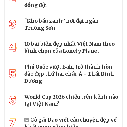
đồng đội
3
“Kho báu xanh” nơi đại ngàn
Trường Sơn
4
10 bãi biển đẹp nhất Việt Nam theo
bình chọn của Lonely Planet
Phú Quốc vượt Bali, trở thành hòn
5
đảo đẹp thứ hai châu Á - Thái Bình
Dương
6
World Cup 2026 chiếu trên kênh nào
tại Việt Nam?
7
Cô gái Dao viết câu chuyện đẹp về
khát vọng cống hiến