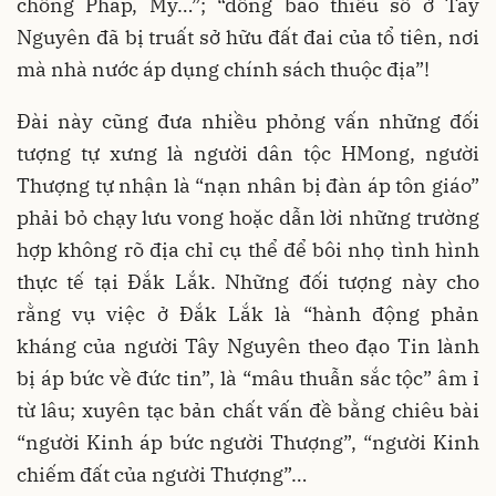
chống Pháp, Mỹ…”; “đồng bào thiểu số ở Tây
Nguyên đã bị truất sở hữu đất đai của tổ tiên, nơi
mà nhà nước áp dụng chính sách thuộc địa”!
Đài này cũng đưa nhiều phỏng vấn những đối
tượng tự xưng là người dân tộc HMong, người
Thượng tự nhận là “nạn nhân bị đàn áp tôn giáo”
phải bỏ chạy lưu vong hoặc dẫn lời những trường
hợp không rõ địa chỉ cụ thể để bôi nhọ tình hình
thực tế tại Đắk Lắk. Những đối tượng này cho
rằng vụ việc ở Đắk Lắk là “hành động phản
kháng của người Tây Nguyên theo đạo Tin lành
bị áp bức về đức tin”, là “mâu thuẫn sắc tộc” âm ỉ
từ lâu; xuyên tạc bản chất vấn đề bằng chiêu bài
“người Kinh áp bức người Thượng”, “người Kinh
chiếm đất của người Thượng”…