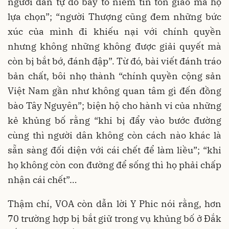
người dân tự do bày tỏ niềm tin tôn giáo mà họ
lựa chọn”; “người Thượng cũng đem những bức
xúc của mình đi khiếu nại với chính quyền
nhưng không những không được giải quyết mà
còn bị bắt bớ, đánh đập”. Từ đó, bài viết đánh tráo
bản chất, bôi nhọ thành “chính quyền cộng sản
Việt Nam gần như không quan tâm gì đến đồng
bào Tây Nguyên”; biện hộ cho hành vi của những
kẻ khủng bố rằng “khi bị đẩy vào bước đường
cùng thì người dân không còn cách nào khác là
sẵn sàng đối diện với cái chết để làm liều”; “khi
họ không còn con đường để sống thì họ phải chấp
nhận cái chết”…
Thậm chí, VOA còn dẫn lời Y Phic nói rằng, hơn
70 trường hợp bị bắt giữ trong vụ khủng bố ở Đắk