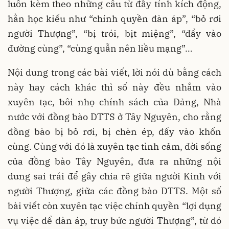
luôn kèm theo những câu từ đầy tính kích động,
hằn học kiểu như “chính quyền đàn áp”, “bỏ rơi
người Thượng”, “bị trói, bịt miệng”, “đẩy vào
đường cùng”, “cùng quẫn nên liều mạng”…
Nội dung trong các bài viết, lời nói dù bằng cách
này hay cách khác thì số này đều nhắm vào
xuyên tạc, bôi nhọ chính sách của Đảng, Nhà
nước với đồng bào DTTS ở Tây Nguyên, cho rằng
đồng bào bị bỏ rơi, bị chèn ép, đẩy vào khốn
cùng. Cùng với đó là xuyên tạc tình cảm, đời sống
của đồng bào Tây Nguyên, đưa ra những nội
dung sai trái để gây chia rẽ giữa người Kinh với
người Thượng, giữa các đồng bào DTTS. Một số
bài viết còn xuyên tạc việc chính quyền “lợi dụng
vụ việc để đàn áp, truy bức người Thượng”, từ đó