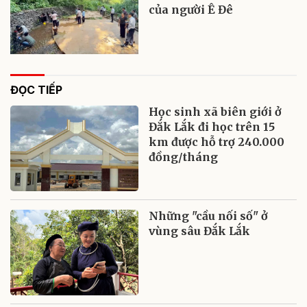
của người Ê Đê
ĐỌC TIẾP
Học sinh xã biên giới ở
Đắk Lắk đi học trên 15
km được hỗ trợ 240.000
đồng/tháng
Những "cầu nối số" ở
vùng sâu Đắk Lắk