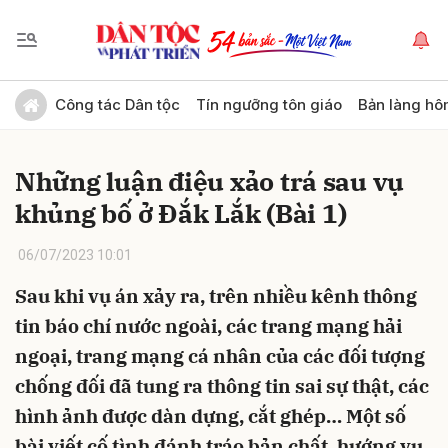
Gửi bình luận
Công tác Dân tộc
Tín ngưỡng tôn giáo
Bản làng hô
Những luận điệu xảo trá sau vụ
khủng bố ở Đắk Lắk (Bài 1)
06/07/2023 10:01
Sau khi vụ án xảy ra, trên nhiều kênh thông
Hủy
Gửi
tin báo chí nước ngoài, các trang mạng hải
ngoại, trang mạng cá nhân của các đối tượng
chống đối đã tung ra thông tin sai sự thật, các
hình ảnh được dàn dựng, cắt ghép… Một số
bài viết cố tình đánh tráo bản chất, hướng vụ