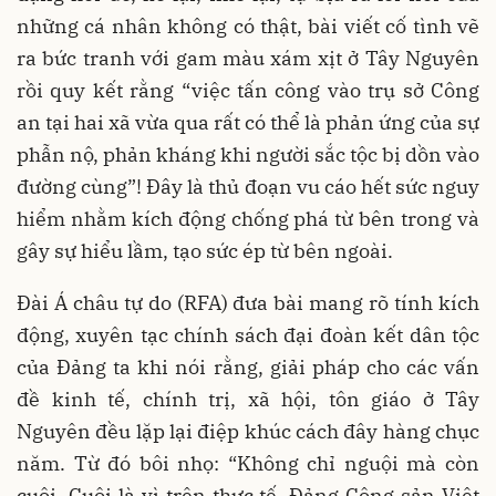
những cá nhân không có thật, bài viết cố tình vẽ
ra bức tranh với gam màu xám xịt ở Tây Nguyên
rồi quy kết rằng “việc tấn công vào trụ sở Công
an tại hai xã vừa qua rất có thể là phản ứng của sự
phẫn nộ, phản kháng khi người sắc tộc bị dồn vào
đường cùng”! Đây là thủ đoạn vu cáo hết sức nguy
hiểm nhằm kích động chống phá từ bên trong và
gây sự hiểu lầm, tạo sức ép từ bên ngoài.
Đài Á châu tự do (RFA) đưa bài mang rõ tính kích
động, xuyên tạc chính sách đại đoàn kết dân tộc
của Đảng ta khi nói rằng, giải pháp cho các vấn
đề kinh tế, chính trị, xã hội, tôn giáo ở Tây
Nguyên đều lặp lại điệp khúc cách đây hàng chục
năm. Từ đó bôi nhọ: “Không chỉ nguội mà còn
cuội. Cuội là vì trên thực tế, Đảng Cộng sản Việt