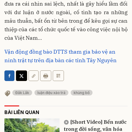
đưa ra cái nhìn sai lệch, nhất là gây hiểu lầm đối
với dư luận ở nước ngoài, cố tình tạo ra những
mâu thuẫn, bất ổn từ bên trong để kêu gọi sự can
thiệp của các tổ chức quốc tế vào công việc nội bộ
của Việt Nam…
Vận động đồng bào DTTS tham gia bảo vệ an
ninh trật tự trên địa bàn các tỉnh Tây Nguyên
Đắk Lắk
luận điệu xảo trá
khủng bố
BÀI LIÊN QUAN
[Short Video] Bến nước
trong đời sống, văn hóa