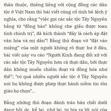
thân thuộc, thiêng liêng với cộng đồng các dân
tộc ở Việt Nam thì bài viết cũng cố tình bẻ lệch ý
nghĩa, cho rằng “việc gọi các sắc tộc Tây Nguyên
bằng từ “đồng bào” không che giấu được toan
tính chính trị”, đả kích thành “đây là cách áp đặt
văn hóa và mị dân”! Bằng thủ đoạn vờ “đặt vào
miệng” của một người không rõ thực hư ở đâu,
bài viết này vu cáo “Người Kinh đang đối xử với
các sắc tộc Tây Nguyên hơn cả thực dân, bởi thực
dân không muốn chiếm đoạt và đồng hóa như
thế”; “có quá nhiều người sắc tộc ở Tây Nguyên
nói họ không được phép thực hành niềm tin tôn
giáo họ chọn”…
Bằng những thủ đoạn đánh tráo bản chất dưới
dạng hồi ức, kể lại, nhớ lại, tự bịa ra lời nói của