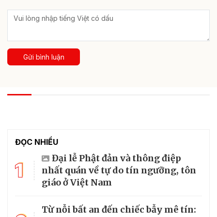
Gửi bình luận
XEM THÊM ĐỐI THOẠI VÀ NHẬN DIỆN
Nhận diện thủ đoạn "giăng bẫy" người dân
trên tuyến biên giới của tội phạm số
Thời gian gần đây, lợi dụng công nghệ số và sự thiếu cảnh
giác của người dân, các đối tượng tội phạm đang giăng nhiều
“chiếc bẫy” tinh vi để lừa đảo, mua bán người và thực hiện
các hành vi phạm pháp trên tuyến biên...