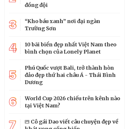
đồng đội
3
“Kho báu xanh” nơi đại ngàn
Trường Sơn
4
10 bãi biển đẹp nhất Việt Nam theo
bình chọn của Lonely Planet
Phú Quốc vượt Bali, trở thành hòn
5
đảo đẹp thứ hai châu Á - Thái Bình
Dương
6
World Cup 2026 chiếu trên kênh nào
tại Việt Nam?
7
Cô gái Dao viết câu chuyện đẹp về
khát vọng cống hiến