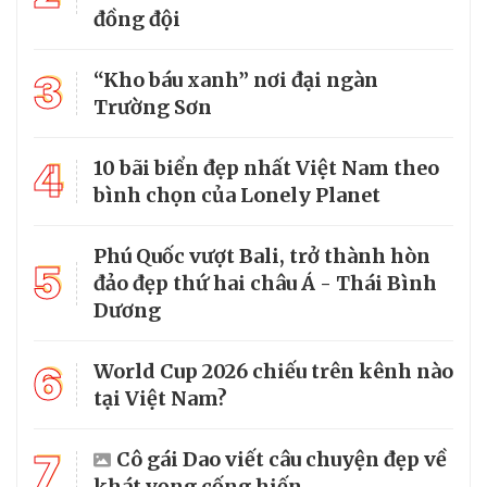
đồng đội
3
“Kho báu xanh” nơi đại ngàn
Trường Sơn
4
10 bãi biển đẹp nhất Việt Nam theo
bình chọn của Lonely Planet
Phú Quốc vượt Bali, trở thành hòn
5
đảo đẹp thứ hai châu Á - Thái Bình
Dương
6
World Cup 2026 chiếu trên kênh nào
tại Việt Nam?
7
Cô gái Dao viết câu chuyện đẹp về
khát vọng cống hiến