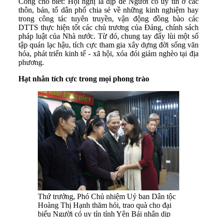
Công cho biết: Hội nghị là dịp để Người có uy tín ở các
thôn, bản, tổ dân phố chia sẻ về những kinh nghiệm hay
trong công tác tuyên truyền, vận động đồng bào các
DTTS thực hiện tốt các chủ trương của Đảng, chính sách
pháp luật của Nhà nước. Từ đó, chung tay đẩy lùi một số
tập quán lạc hậu, tích cực tham gia xây dựng đời sống văn
hóa, phát triển kinh tế - xã hội, xóa đói giảm nghèo tại địa
phương.
Hạt nhân tích cực trong mọi phong trào
Thứ trưởng, Phó Chủ nhiệm Uỷ ban Dân tộc
Hoàng Thị Hạnh thăm hỏi, trao quà cho đại
biểu Người có uy tín tỉnh Yên Bái nhân dịp