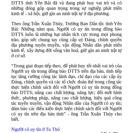
DTTS tỉnh Yên Bái đã và đang phát huy vai trò và có
những đóng góp quan trọng trong sự nghiệp phát triển
kinh tế - xã hội, giữ gìn an ninh trật tự ở địa phương.
Theo ông Trần Xuân Thủy, Trưởng Ban Dân tộc tỉnh Yên
Bái: Những năm qua, Người có uy tín trong đồng bào
DTTS luôn là những hạt nhân tích cực trong mọi phong
trào, góp sức chung tay cùng cấp uỷ Đảng, chính quyền
địa phương tuyên truyền, vận động Nhân dân phát triển
kinh tế, xây dựng đời sống văn hoá, giữ gìn an ninh trật tự
ở cơ sở.
“Trong giai đoạn tiếp theo, để phát huy tốt nhất vai trò của
Người uy tín trong đồng bào DTTS trên địa bàn, tỉnh tiếp
tục tăng cường công tác lãnh đạo, chỉ đạo của các cấp ủy
Đảng, chính quyền và các tổ chức đoàn thể trong công tác
thực hiện chính sách đối với Người có uy tín trong đồng
bào DTTS; nâng cao chất lượng, năng lực; đổi mới hình
thức, phương pháp, nâng cao chất lượng, hiệu quả công
tác tuyên truyền, vận động Nhân dân của Người có uy tín;
đảm bảo các điều kiện thực hiện chính sách đối với Người
có uy tín trên địa bàn tỉnh” - ông Trần Xuân Thủy cho
biết.
Người có uy tín ở Tu Thó