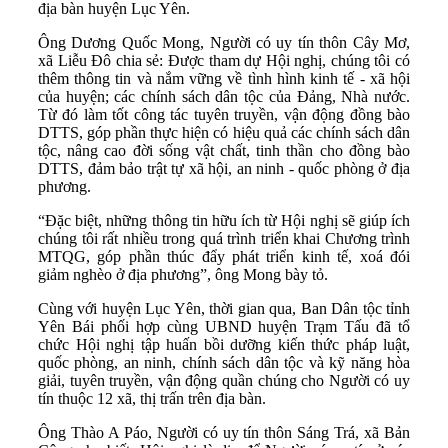
địa bàn huyện Lục Yên.
Ông Dương Quốc Mong, Người có uy tín thôn Cây Mơ,
xã Liễu Đô chia sẻ: Được tham dự Hội nghị, chúng tôi có
thêm thông tin và nắm vững về tình hình kinh tế - xã hội
của huyện; các chính sách dân tộc của Đảng, Nhà nước.
Từ đó làm tốt công tác tuyên truyền, vận động đồng bào
DTTS, góp phần thực hiện có hiệu quả các chính sách dân
tộc, nâng cao đời sống vật chất, tinh thần cho đồng bào
DTTS, đảm bảo trật tự xã hội, an ninh - quốc phòng ở địa
phương.
“Đặc biệt, những thông tin hữu ích từ Hội nghị sẽ giúp ích
chúng tôi rất nhiều trong quá trình triển khai Chương trình
MTQG, góp phần thúc đẩy phát triển kinh tế, xoá đói
giảm nghèo ở địa phương”, ông Mong bày tỏ.
Cùng với huyện Lục Yên, thời gian qua, Ban Dân tộc tỉnh
Yên Bái phối hợp cùng UBND huyện Trạm Tấu đã tổ
chức Hội nghị tập huấn bồi dưỡng kiến thức pháp luật,
quốc phòng, an ninh, chính sách dân tộc và kỹ năng hòa
giải, tuyên truyền, vận động quần chúng cho Người có uy
tín thuộc 12 xã, thị trấn trên địa bàn.
Ông Thào A Páo, Người có uy tín thôn Sáng Trá, xã Bản