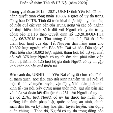
Đoàn về thăm Thủ đô Hà Nội (năm 2020).
Trong giai đoạn 2012 - 2021, UBND tỉnh Yên Bái đã ban
hành quyết định công nhận 10.802 Người có uy tín trong
đồng bào DTTS. Tỉnh đã triển khai thực hiện nghiêm túc,
có hiệu quả các văn bản của Trung ương và các bộ, ngành
về thực hiện chính sách đối với Người có uy tín trong
đồng bào DTTS theo Quyết định số 12/2018/QĐ-TTg
ngày 06/3/2018 của Thủ tướng Chính phủ. Đã tổ chức
thăm hỏi, tặng quà dịp Tết Nguyên đán hằng năm cho
10.802 lượt người; cấp Báo Yên Bái và báo Dân tộc và
Phát triển cho 10.802 lượt người; thăm hỏi, hỗ trợ vật chất
đối với 376 lượt Người có uy tín ốm đau phải nằm viện
điều trị; thăm hỏi 125 lượt hộ gia đình Người có uy tín gặp
khó khăn do hậu quả thiên tai...
Bên cạnh đó, UBND tỉnh Yên Bái cũng tổ chức các đoàn
đi tham quan, học tập, trao đổi kinh nghiệm tại Hà Nội và
một số tỉnh về tuyên truyền, vận động Nhân dân phát triển
kinh tế - xã hội, xây dựng nông thôn mới, giữ gìn bản sắc
văn hóa và đoàn kết dân tộc cho 251 lượt Người có uy tín.
Đã có 2.761 lượt Người có uy tín được tập huấn, bồi
dưỡng kiến thức pháp luật, quốc phòng, an ninh, chính
sách dân tộc và kỹ năng hòa giải, tuyên truyền, vận động
quần chúng… Theo đó, Người có uy tín trong đồng bào