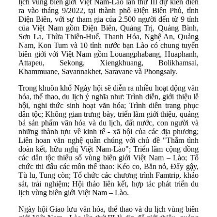
lịch vùng biên giới Việt Nam-Lào lần thứ III dự kiến diễn
ra vào tháng 9/2022, tại thành phố Điện Biên Phủ, tỉnh
Điện Biên, với sự tham gia của 2.500 người đến từ 9 tỉnh
của Việt Nam gồm Điện Biên, Quảng Trị, Quảng Bình,
Sơn La, Thừa Thiên-Huế, Thanh Hóa, Nghệ An, Quảng
Nam, Kon Tum và 10 tỉnh nước bạn Lào có chung tuyến
biên giới với Việt Nam gồm Louangphabang, Huaphanh,
Attapeu, Sekong, Xiengkhuang, Bolikhamsai,
Khammuane, Savannakhet, Saravane và Phongsaly.
Trong khuôn khổ Ngày hội sẽ diễn ra nhiều hoạt động văn
hóa, thể thao, du lịch ý nghĩa như: Trình diễn, giới thiệu lễ
hội, nghi thức sinh hoạt văn hóa; Trình diễn trang phục
dân tộc; Không gian trưng bày, triển lãm giới thiệu, quảng
bá sản phẩm văn hóa và du lịch, đất nước, con người và
những thành tựu về kinh tế - xã hội của các địa phương;
Liên hoan văn nghệ quần chúng với chủ đề "Thắm tình
đoàn kết, hữu nghị Việt Nam-Lào"; Triển lãm cộng đồng
các dân tộc thiểu số vùng biên giới Việt Nam – Lào; Tổ
chức thi đấu các môn thể thao: Kéo co, Bắn nỏ, Đẩy gậy,
Tù lu, Tung còn; Tổ chức các chương trình Famtrip, khảo
sát, trải nghiệm; Hội thảo liên kết, hợp tác phát triển du
lịch vùng biên giới Việt Nam – Lào.
Ngày hội Giao lưu văn hóa, thể thao và du lịch vùng biên