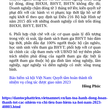
ký đóng, đóng BHXH, BHYT, BHTN không đầy đủ;
Doanh nghiệp chậm đóng từ 3 tháng trở lên; kiên quyết xử
phạt đối với các hành vi vi phạm; kịp thời lập hồ sơ đề
nghị khởi tố theo quy định tại Điều 216 Bộ luật Hình sự
năm 2015 đối với những doanh nghiệp cố tình trốn đóng
BHXH, BHYT, BHTN.
6. Phối hợp chặt chẽ với các cơ quan quản lý đối tượng
trong việc rà soát, lập danh sách tham gia BHYT bảo đảm
kịp thời, phấn đấu đạt 100% người thuộc hộ cận nghèo,
học sinh sinh viên tham gia BHYT; phối hợp với cơ quan
tài chính các cấp tham mưu với UBND hỗ trợ thêm phần
trách nhiệm phải đóng của người tham gia đặc biệt là
người tham gia thuộc hộ gia đình làm nông nghiệp, lâm
nghiệp, ngư nghiệp và diêm nghiệp có mức sống trung
bình.
Bảo hiểm xã hội Việt Nam: Quyết tâm hoàn thành tốt
nhiệm vụ công tác được giao năm 2023
Hồng Phúc
https://dantocphattrien.vietnamnet.vn/lan-toa-hanh-dong-hoan-
thanh-tot-cac-nhiem-vu-chi-tieu-bao-hiem-xa-hoi-nam-2023-
40803.html