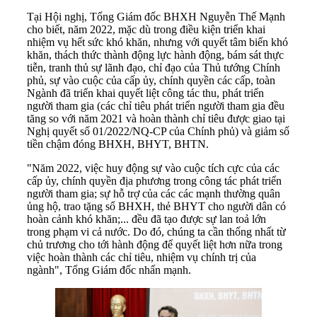
Tại Hội nghị, Tổng Giám đốc BHXH Nguyễn Thế Mạnh
cho biết, năm 2022, mặc dù trong điều kiện triển khai
nhiệm vụ hết sức khó khăn, nhưng với quyết tâm biến khó
khăn, thách thức thành động lực hành động, bám sát thực
tiễn, tranh thủ sự lãnh đạo, chỉ đạo của Thủ tướng Chính
phủ, sự vào cuộc của cấp ủy, chính quyền các cấp, toàn
Ngành đã triển khai quyết liệt công tác thu, phát triển
người tham gia (các chỉ tiêu phát triển người tham gia đều
tăng so với năm 2021 và hoàn thành chỉ tiêu được giao tại
Nghị quyết số 01/2022/NQ-CP của Chính phủ) và giảm số
tiền chậm đóng BHXH, BHYT, BHTN.
"Năm 2022, việc huy động sự vào cuộc tích cực của các
cấp ủy, chính quyền địa phương trong công tác phát triển
người tham gia; sự hỗ trợ của các các mạnh thường quân
ủng hộ, trao tặng sổ BHXH, thẻ BHYT cho người dân có
hoàn cảnh khó khăn;... đều đã tạo được sự lan toả lớn
trong phạm vi cả nước. Do đó, chúng ta cần thống nhất từ
chủ trương cho tới hành động để quyết liệt hơn nữa trong
việc hoàn thành các chỉ tiêu, nhiệm vụ chính trị của
ngành", Tổng Giám đốc nhấn mạnh.