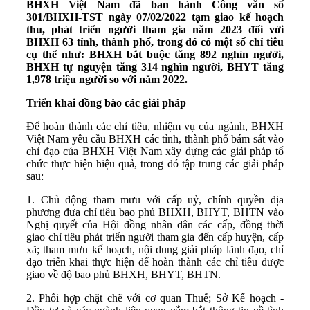
BHXH Việt Nam đã ban hành Công văn số
301/BHXH-TST ngày 07/02/2022 tạm giao kế hoạch
thu, phát triển người tham gia năm 2023 đối với
BHXH 63 tỉnh, thành phố, trong đó có một số chỉ tiêu
cụ thể như: BHXH bắt buộc tăng 892 nghìn người,
BHXH tự nguyện tăng 314 nghìn người, BHYT tăng
1,978 triệu người so với năm 2022.
Triển khai đồng bào các giải pháp
Để hoàn thành các chỉ tiêu, nhiệm vụ của ngành, BHXH
Việt Nam yêu cầu BHXH các tỉnh, thành phố bám sát vào
chỉ đạo của BHXH Việt Nam xây dựng các giải pháp tổ
chức thực hiện hiệu quả, trong đó tập trung các giải pháp
sau:
1. Chủ động tham mưu với cấp uỷ, chính quyền địa
phương đưa chỉ tiêu bao phủ BHXH, BHYT, BHTN vào
Nghị quyết của Hội đồng nhân dân các cấp, đồng thời
giao chỉ tiêu phát triển người tham gia đến cấp huyện, cấp
xã; tham mưu kế hoạch, nội dung giải pháp lãnh đạo, chỉ
đạo triển khai thực hiện để hoàn thành các chỉ tiêu được
giao về độ bao phủ BHXH, BHYT, BHTN.
2. Phối hợp chặt chẽ với cơ quan Thuế; Sở Kế hoạch -