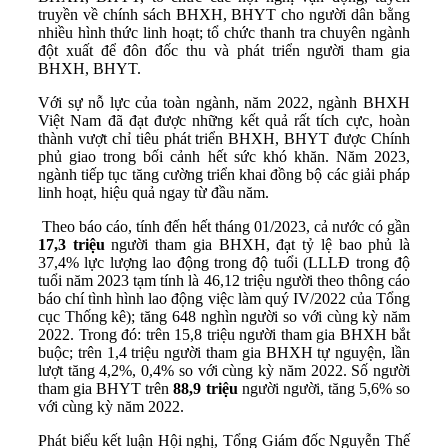
truyền về chính sách BHXH, BHYT cho người dân bằng
nhiều hình thức linh hoạt; tổ chức thanh tra chuyên ngành
đột xuất để đôn đốc thu và phát triển người tham gia
BHXH, BHYT.
Với sự nỗ lực của toàn ngành, năm 2022, ngành BHXH
Việt Nam đã đạt được những kết quả rất tích cực, hoàn
thành vượt chỉ tiêu phát triển BHXH, BHYT được Chính
phủ giao trong bối cảnh hết sức khó khăn. Năm 2023,
ngành tiếp tục tăng cường triển khai đồng bộ các giải pháp
linh hoạt, hiệu quả ngay từ đầu năm.
Theo báo cáo, tính đến hết tháng 01/2023, cả nước có gần
17,3 triệu
người tham gia BHXH, đạt tỷ lệ bao phủ là
37,4% lực lượng lao động trong độ tuổi (LLLĐ trong độ
tuổi năm 2023 tạm tính là 46,12 triệu người theo thông cáo
báo chí tình hình lao động việc làm quý IV/2022 của Tổng
cục Thống kê); tăng 648 nghìn người so với cùng kỳ năm
2022. Trong đó: trên 15,8 triệu người tham gia BHXH bắt
buộc; trên 1,4 triệu người tham gia BHXH tự nguyện, lần
lượt tăng 4,2%, 0,4% so với cùng kỳ năm 2022. Số người
tham gia BHYT trên
88,9 triệu
người người, tăng 5,6% so
với cùng kỳ năm 2022.
Phát biểu kết luận Hội nghị, Tổng Giám đốc Nguyễn Thế