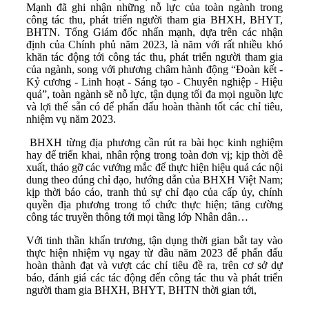
Mạnh đã ghi nhận những nỗ lực của toàn ngành trong
công tác thu, phát triển người tham gia BHXH, BHYT,
BHTN. Tổng Giám đốc nhấn mạnh, dựa trên các nhận
định của Chính phủ năm 2023, là năm với rất nhiều khó
khăn tác động tới công tác thu, phát triển người tham gia
của ngành, song với phương châm hành động “Đoàn kết -
Kỷ cương - Linh hoạt - Sáng tạo - Chuyên nghiệp - Hiệu
quả”, toàn ngành sẽ nỗ lực, tận dụng tối đa mọi nguồn lực
và lợi thế sẵn có để phấn đấu hoàn thành tốt các chỉ tiêu,
nhiệm vụ năm 2023.
BHXH từng địa phương cần rút ra bài học kinh nghiệm
hay để triển khai, nhân rộng trong toàn đơn vị; kịp thời đề
xuất, tháo gỡ các vướng mắc để thực hiện hiệu quả các nội
dung theo đúng chỉ đạo, hướng dẫn của BHXH Việt Nam;
kịp thời báo cáo, tranh thủ sự chỉ đạo của cấp ủy, chính
quyền địa phương trong tổ chức thực hiện; tăng cường
công tác truyền thông tới mọi tầng lớp Nhân dân…
Với tinh thần khẩn trương, tận dụng thời gian bắt tay vào
thực hiện nhiệm vụ ngay từ đầu năm 2023 để phấn đấu
hoàn thành đạt và vượt các chỉ tiêu đề ra, trên cơ sở dự
báo, đánh giá các tác động đến công tác thu và phát triển
người tham gia BHXH, BHYT, BHTN thời gian tới,