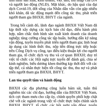
tình hình sản xuất, kinh doanh, việc làm, thu nhập của DN
và người lao động (NLĐ). Mặt khác, do hậu quả của đại
dịch Covid-19, đời sống của Nhân dân vẫn còn gặp nhiều
khó khăn, đã tác động mạnh đến công tác thu, phát triển
người tham gia BHXH, BHYT của ngành.
Trong bối cảnh đó, lãnh đạo ngành BHXH Việt Nam đã
kịp thời xây dựng các kịch bản chỉ đạo, điều hành phù
hợp, nắm chắc tình hình sản xuất kinh doanh của doanh
nghiệp; tăng cường công tác tập huấn, hướng dẫn kỹ năng
vận động, tuyên truyền phát triển người tham gia; linh hoạt
áp dụng các hình thức thu, nộp tiền đóng trực tiếp hoặc
trên Cổng Dịch vụ công, tạo điều kiện thuận lợi cho người
tham gia, tổ chức dịch vụ thu và cơ quan BHXH; duy trì
việc tổ chức các Hội nghị trực tuyến để đánh giá, chia sẻ
kinh nghiệm, biểu dương khen thưởng kịp thời đối với các
tập thể, cá nhân thực hiện tốt công tác thu, thu nợ và phát
triển người tham gia BHXH, BHYT.
Lan tỏa quyết tâm và hành động
BHXH các địa phương cũng luôn bám sát, tuân thủ
nghiêm túc các chỉ đạo, hướng dẫn của BHXH Việt Nam,
tích cực tham mưu cho cấp ủy, chính quyền phối hợp chặt
chẽ với các ngành trong việc tổ chức thực hiện chính sách
BHXH, BHYT, tổ chức các hội nghị vận động, tuyên