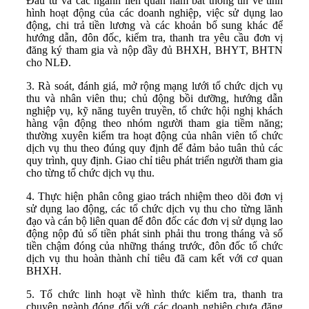
Đầu tư và các ngành liên quan nắm bắt thông tin về tình
hình hoạt động của các doanh nghiệp, việc sử dụng lao
động, chi trả tiền lương và các khoản bổ sung khác để
hướng dẫn, đôn đốc, kiểm tra, thanh tra yêu cầu đơn vị
đăng ký tham gia và nộp đầy đủ BHXH, BHYT, BHTN
cho NLĐ.
3. Rà soát, đánh giá, mở rộng mạng lưới tổ chức dịch vụ
thu và nhân viên thu; chủ động bồi dưỡng, hướng dẫn
nghiệp vụ, kỹ năng tuyên truyền, tổ chức hội nghị khách
hàng vận động theo nhóm người tham gia tiềm năng;
thường xuyên kiểm tra hoạt động của nhân viên tổ chức
dịch vụ thu theo đúng quy định để đảm bảo tuân thủ các
quy trình, quy định. Giao chỉ tiêu phát triển người tham gia
cho từng tổ chức dịch vụ thu.
4. Thực hiện phân công giao trách nhiệm theo dõi đơn vị
sử dụng lao động, các tổ chức dịch vụ thu cho từng lãnh
đạo và cán bộ liên quan để đôn đốc các đơn vị sử dụng lao
động nộp đủ số tiền phát sinh phải thu trong tháng và số
tiền chậm đóng của những tháng trước, đôn đốc tổ chức
dịch vụ thu hoàn thành chỉ tiêu đã cam kết với cơ quan
BHXH.
5. Tổ chức linh hoạt về hình thức kiểm tra, thanh tra
chuyên ngành đóng đối với các doanh nghiệp chưa đăng