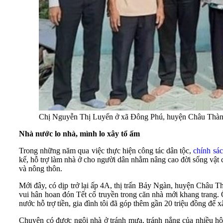
Chị Nguyễn Thị Luyến ở xã Đông Phú, huyện Châu Thành
Nhà nước lo nhà, mình lo xây tổ ấm
Trong những năm qua việc thực hiện công tác dân tộc,
chính sác
kế, hỗ trợ làm nhà ở cho người dân nhằm nâng cao đời sống vật c
và nông thôn.
Mới đây, có dịp trở lại ấp 4A, thị trấn Bảy Ngàn, huyện Châu
vui hân hoan đón Tết cổ truyền trong căn nhà mới khang trang.
nước hỗ trợ tiền, gia đình tôi đã góp thêm gần 20 triệu đồng để 
Chuyện có được ngôi nhà ở tránh mưa, tránh nắng của nhiều h