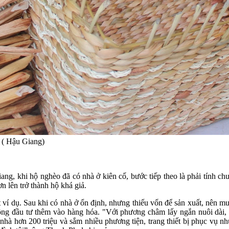
 ( Hậu Giang)
 khi hộ nghèo đã có nhà ở kiên cố, bước tiếp theo là phải tính chuyện
n lên trở thành hộ khá giả.
 ví dụ. Sau khi có nhà ở ổn định, nhưng thiếu vốn để sản xuất, nên 
ông đầu tư thêm vào hàng hóa. "Với phương châm lấy ngắn nuôi dài, đ
hà hơn 200 triệu và sắm nhiều phương tiện, trang thiết bị phục vụ n