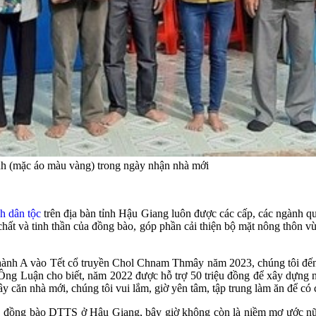
 (mặc áo màu vàng) trong ngày nhận nhà mới
h dân tộc
trên địa bàn tỉnh Hậu Giang luôn được các cấp, các ngành qu
hất và tinh thần của đồng bào, góp phần cải thiện bộ mặt nông thôn v
 Thành A vào Tết cổ truyền Chol Chnam Thmây năm 2023, chúng tôi đến
 Ông Luận cho biết, năm 2022 được hỗ trợ 50 triệu đồng để xây dựng n
xây căn nhà mới, chúng tôi vui lắm, giờ yên tâm, tập trung làm ăn để c
ộ đồng bào DTTS ở Hậu Giang, bây giờ không còn là niềm mơ ước nữa,