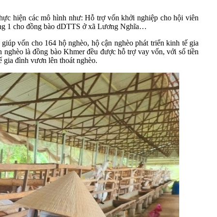
ực hiện các mô hình như: Hỗ trợ vốn khởi nghiệp cho hội viên
 trong 1 cho đồng bào dDTTS ở xã Lương Nghĩa…
iúp vốn cho 164 hộ nghèo, hộ cận nghèo phát triển kinh tế gia
ận nghèo là đồng bào Khmer đều được hỗ trợ vay vốn, với số tiền
ế gia đình vươn lên thoát nghèo.