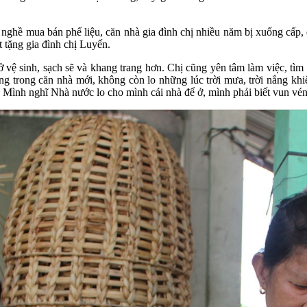
ề mua bán phế liệu, căn nhà gia đình chị nhiều năm bị xuống cấp, 
t tặng gia đình chị Luyến.
vệ sinh, sạch sẽ và khang trang hơn. Chị cũng yên tâm làm việc, tìm 
g trong căn nhà mới, không còn lo những lúc trời mưa, trời nắng khi
. Mình nghĩ Nhà nước lo cho mình cái nhà để ở, mình phải biết vun vén