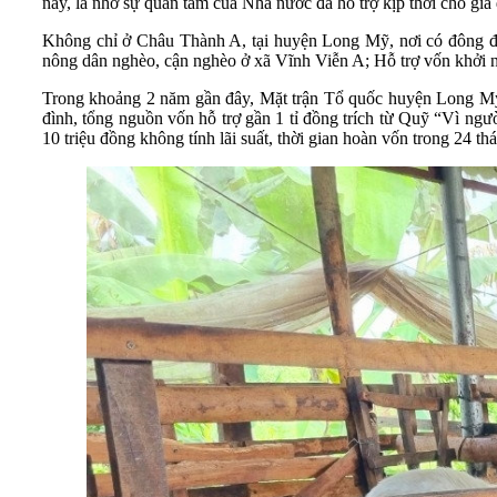
nay, là nhờ sự quan tâm của Nhà nước đã hỗ trợ kịp thời cho gia
Không chỉ ở Châu Thành A, tại huyện Long Mỹ, nơi có đông đồ
nông dân nghèo, cận nghèo ở xã Vĩnh Viễn A; Hỗ trợ vốn khởi
Trong khoảng 2 năm gần đây, Mặt trận Tổ quốc huyện Long Mỹ p
đình, tổng nguồn vốn hỗ trợ gần 1 tỉ đồng trích từ Quỹ “Vì ngư
10 triệu đồng không tính lãi suất, thời gian hoàn vốn trong 24 t