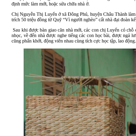
định mức làm mới, hoặc sửa chữa nhà ở.
Chị Nguyễn Thị Luyến ở xã Đông Phú, huyện Châu Thành làm ngh
trích 50 triệu đồng từ Quỹ “Vì người nghèo” cất nhà đại đoàn kế
Sau khi được bàn giao căn nhà mới, các con chị Luyến có chỗ ở 
nhọc, về đến nhà được nghe tiếng các con học bài, được ngả lưn
cũng phấn khởi, động viên nhau cùng tích cực học tập, lao động