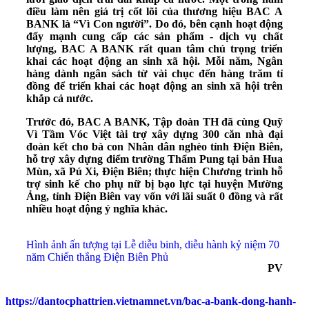
điều làm nên giá trị cốt lõi của thương hiệu BAC A
BANK là “Vì Con người”. Do đó, bên cạnh hoạt động
đẩy mạnh cung cấp các sản phẩm - dịch vụ chất
lượng, BAC A BANK rất quan tâm chú trọng triển
khai các hoạt động an sinh xã hội. Mỗi năm, Ngân
hàng dành ngân sách từ vài chục đến hàng trăm tỉ
đồng để triển khai các hoạt động an sinh xã hội trên
khắp cả nước.
Trước đó, BAC A BANK, Tập đoàn TH đã cùng Quỹ
Vì Tầm Vóc Việt tài trợ xây dựng 300 căn nhà đại
đoàn kết cho bà con Nhân dân nghèo tỉnh Điện Biên,
hỗ trợ xây dựng điểm trường Thẩm Pung tại bản Hua
Mùn, xã Pú Xi, Điện Biên; thực hiện Chương trình hỗ
trợ sinh kế cho phụ nữ bị bạo lực tại huyện Mường
Ảng, tỉnh Điện Biên vay vốn với lãi suất 0 đồng và rất
nhiều hoạt động ý nghĩa khác.
Hình ảnh ấn tượng tại Lễ diễu binh, diễu hành kỷ niệm 70
năm Chiến thắng Điện Biên Phủ
PV
https://dantocphattrien.vietnamnet.vn/bac-a-bank-dong-hanh-