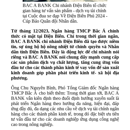
BAC A BANK Chi nhánh Điện Biên tổ chức
gian hàng tư vấn sản phẩm - dịch vụ tài chính
tại Cuộc đua xe đạp Về Điện Biên Phủ 2024 -
Cúp Báo Quân đội Nhân dân.
Từ tháng 12/2023, Ngân hàng TMCP Bắc Á chính
thức có mặt tại Điện Biên. Chỉ trong thời gian ngắn,
BAC A BANK chi nhánh Điện Biên đã tạo được niềm
tin, sự ủng hộ hộ nồng nhiệt từ chính quyền và Nhân
dân tỉnh Điện Biên. Đây là động lực để chi nhánh nói
riêng và BAC A BANK nói chung đẩy mạnh cung cấp
các sản phẩm dịch vụ chất lượng, tăng cung ứng vốn
đầu tư cho các thành phần kinh tế vay vốn để sản xuất
kinh doanh góp phần phát triển kinh tế- xã hội địa
phương.
Ông Chu Nguyên Bình, Phó Tổng Giám đốc Ngân hàng
TMCP Bắc Á cho biết thêm: Trong thời gian tới, BAC A
BANK vẫn kiên định theo đuổi định hướng xuyên suốt là
phát triển Ngân hàng theo hướng đa năng, hiện đại, đáp
ứng đầy đủ, đa dạng các nhu cầu về dịch vụ tài chính ngân
hàng cho các thành phần kinh tế, trong đó đặc biệt ưu tiên
tư vấn đầu tư cho các doanh nghiệp ứng dụng công nghệ
cao trong nông nghiệp.