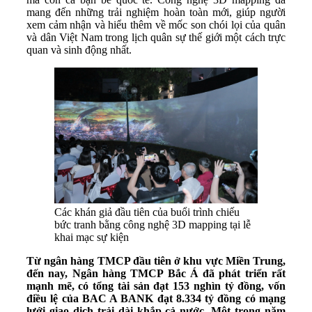
mang đến những trải nghiệm hoàn toàn mới, giúp người
xem cảm nhận và hiểu thêm về mốc son chói lọi của quân
và dân Việt Nam trong lịch quân sự thế giới một cách trực
quan và sinh động nhất.
Các khán giả đầu tiên của buổi trình chiếu
bức tranh bằng công nghệ 3D mapping tại lễ
khai mạc sự kiện
Từ ngân hàng TMCP đầu tiên ở khu vực Miền Trung,
đến nay, Ngân hàng TMCP Bắc Á đã phát triển rất
mạnh mẽ, có tổng tài sản đạt 153 nghìn tỷ đồng, vốn
điều lệ của BAC A BANK đạt 8.334 tỷ đồng có mạng
lưới giao dịch trải dài khắp cả nước. Một trong năm