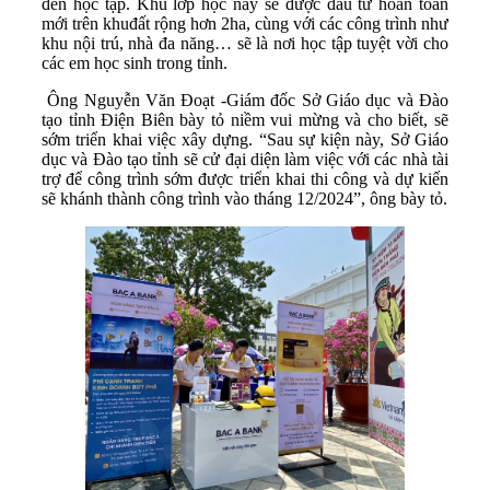
đến học tập. Khu lớp học này sẽ được đầu tư hoàn toàn
mới trên khuđất rộng hơn 2ha, cùng với các công trình như
khu nội trú, nhà đa năng… sẽ là nơi học tập tuyệt vời cho
các em học sinh trong tỉnh.
Ông Nguyễn Văn Đoạt -Giám đốc Sở Giáo dục và Đào
tạo tỉnh Điện Biên bày tỏ niềm vui mừng và cho biết, sẽ
sớm triển khai việc xây dựng. “Sau sự kiện này, Sở Giáo
dục và Đào tạo tỉnh sẽ cử đại diện làm việc với các nhà tài
trợ để công trình sớm được triển khai thi công và dự kiến
sẽ khánh thành công trình vào tháng 12/2024”, ông bày tỏ.