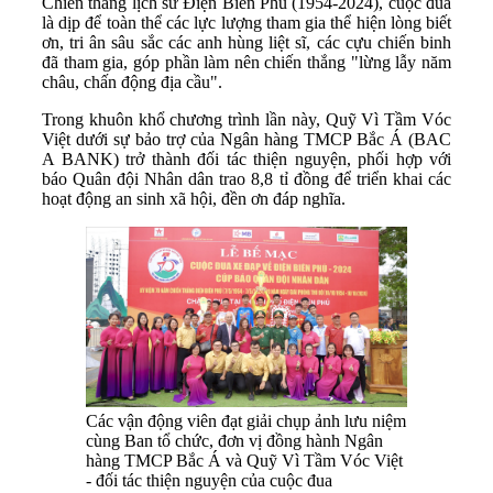
Chiến thắng lịch sử Điện Biên Phủ (1954-2024), cuộc đua
là dịp để toàn thể các lực lượng tham gia thể hiện lòng biết
ơn, tri ân sâu sắc các anh hùng liệt sĩ, các cựu chiến binh
đã tham gia, góp phần làm nên chiến thắng "lừng lẫy năm
châu, chấn động địa cầu".
Trong khuôn khổ chương trình lần này, Quỹ Vì Tầm Vóc
Việt dưới sự bảo trợ của Ngân hàng TMCP Bắc Á (BAC
A BANK) trở thành đối tác thiện nguyện, phối hợp với
báo Quân đội Nhân dân trao 8,8 tỉ đồng để triển khai các
hoạt động an sinh xã hội, đền ơn đáp nghĩa.
Các vận động viên đạt giải chụp ảnh lưu niệm
cùng Ban tổ chức, đơn vị đồng hành Ngân
hàng TMCP Bắc Á và Quỹ Vì Tầm Vóc Việt
- đối tác thiện nguyện của cuộc đua