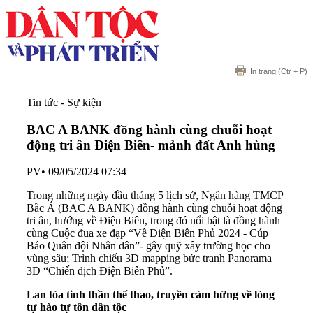
In trang
(Ctr + P)
Tin tức - Sự kiện
BAC A BANK đồng hành cùng chuỗi hoạt
động tri ân Điện Biên- mảnh đất Anh hùng
PV
•
09/05/2024 07:34
Trong những ngày đầu tháng 5 lịch sử, Ngân hàng TMCP
Bắc Á (BAC A BANK) đồng hành cùng chuỗi hoạt động
tri ân, hướng về Điện Biên, trong đó nổi bật là đồng hành
cùng Cuộc đua xe đạp “Về Điện Biên Phủ 2024 - Cúp
Báo Quân đội Nhân dân”- gây quỹ xây trường học cho
vùng sâu; Trình chiếu 3D mapping bức tranh Panorama
3D “Chiến dịch Điện Biên Phủ”.
Lan tỏa tinh thần thể thao, truyền cảm hứng về lòng
tự hào tự tôn dân tộc