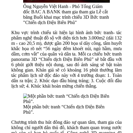
Ông Nguyễn Việt Hanh - Phó Tổng Giám
đốc BAC A BANK tham gia tham gia Lễ cắt
băng Buổi khai mạc trình chiếu 3D Bức tranh
"Chiến dịch Điện Biên Phủ"
Khu vực trình chiếu tái hiện lại hình ảnh bức tranh- tác
phẩm nghệ thuật đồ sộ với diện tích hơn 3.000m2 (dài 132
m - cao 20,5 m), được gần 200 họa sĩ dày công, tâm huyết
khắc họa rõ nét “56 ngày đêm khoét núi, ngủ hầm, mưa
dầm, cơm vắt” của quân và dân ta. Mỗi ca chiếu bức tranh
panorama 3D “Chiến dịch Điện Biên Phủ” sẽ bắt đầu với
6 phút giới thiệu nội dung, sau đó ánh sáng sẽ bật toàn
không gian. Khán giả sẽ có khoảng 16 phút thưởng lãm
tác phẩm lịch sử độc đáo này với 4 trường đoạn: 1. Toàn
dân ra trận; 2. Khúc dạo đầu hùng tráng; 3. Cuộc đối đầu
lịch sử; 4. Khúc khải hoàn mừng chiến thắng.
Một phần bức tranh “Chiến dịch Điện Biên
Phủ”.
Chương trình thu hút đông đảo sự quan tâm, tham gia của
không chỉ người dân thủ đô, khách tham quan trong nước
mà còn cả bạn bè quốc tế. Công nghệ 3D mapping đã