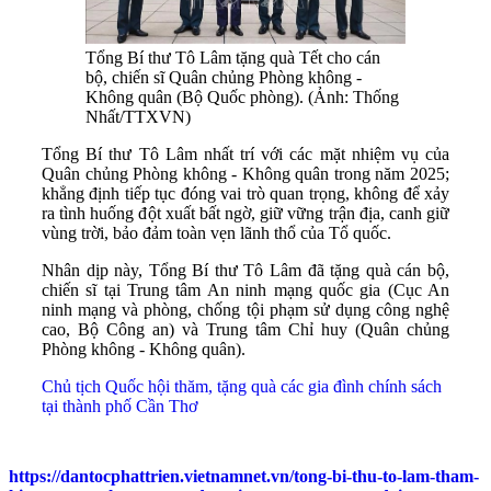
Tổng Bí thư Tô Lâm tặng quà Tết cho cán
bộ, chiến sĩ Quân chủng Phòng không -
Không quân (Bộ Quốc phòng). (Ảnh: Thống
Nhất/TTXVN)
Tổng Bí thư Tô Lâm nhất trí với các mặt nhiệm vụ của
Quân chủng Phòng không - Không quân trong năm 2025;
khẳng định tiếp tục đóng vai trò quan trọng, không để xảy
ra tình huống đột xuất bất ngờ, giữ vững trận địa, canh giữ
vùng trời, bảo đảm toàn vẹn lãnh thổ của Tổ quốc.
Nhân dịp này, Tổng Bí thư Tô Lâm đã tặng quà cán bộ,
chiến sĩ tại Trung tâm An ninh mạng quốc gia (Cục An
ninh mạng và phòng, chống tội phạm sử dụng công nghệ
cao, Bộ Công an) và Trung tâm Chỉ huy (Quân chủng
Phòng không - Không quân).
Chủ tịch Quốc hội thăm, tặng quà các gia đình chính sách
tại thành phố Cần Thơ
https://dantocphattrien.vietnamnet.vn/tong-bi-thu-to-lam-tham-