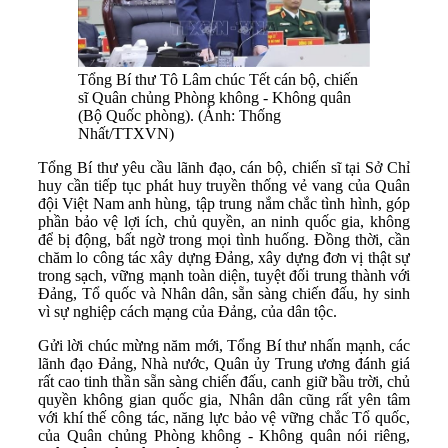
Tổng Bí thư Tô Lâm chúc Tết cán bộ, chiến
sĩ Quân chủng Phòng không - Không quân
(Bộ Quốc phòng). (Ảnh: Thống
Nhất/TTXVN)
Tổng Bí thư yêu cầu lãnh đạo, cán bộ, chiến sĩ tại Sở Chỉ
huy cần tiếp tục phát huy truyền thống vẻ vang của Quân
đội Việt Nam anh hùng, tập trung nắm chắc tình hình, góp
phần bảo vệ lợi ích, chủ quyền, an ninh quốc gia, không
để bị động, bất ngờ trong mọi tình huống. Đồng thời, cần
chăm lo công tác xây dựng Đảng, xây dựng đơn vị thật sự
trong sạch, vững mạnh toàn diện, tuyệt đối trung thành với
Đảng, Tổ quốc và Nhân dân, sẵn sàng chiến đấu, hy sinh
vì sự nghiệp cách mạng của Đảng, của dân tộc.
Gửi lời chúc mừng năm mới, Tổng Bí thư nhấn mạnh, các
lãnh đạo Đảng, Nhà nước, Quân ủy Trung ương đánh giá
rất cao tinh thần sẵn sàng chiến đấu, canh giữ bầu trời, chủ
quyền không gian quốc gia, Nhân dân cũng rất yên tâm
với khí thế công tác, năng lực bảo vệ vững chắc Tổ quốc,
của Quân chủng Phòng không - Không quân nói riêng,