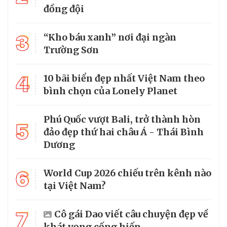
đồng đội
3
“Kho báu xanh” nơi đại ngàn
Trường Sơn
4
10 bãi biển đẹp nhất Việt Nam theo
bình chọn của Lonely Planet
Phú Quốc vượt Bali, trở thành hòn
5
đảo đẹp thứ hai châu Á - Thái Bình
Dương
6
World Cup 2026 chiếu trên kênh nào
tại Việt Nam?
7
Cô gái Dao viết câu chuyện đẹp về
khát vọng cống hiến