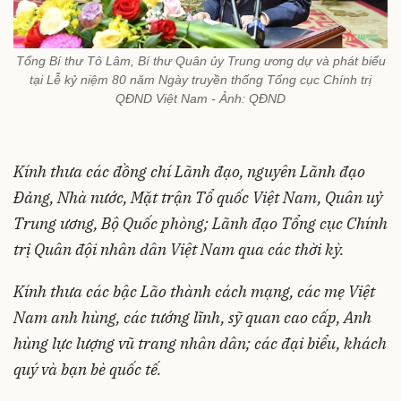
Tổng Bí thư Tô Lâm, Bí thư Quân ủy Trung ương dự và phát biểu
tại Lễ kỷ niệm 80 năm Ngày truyền thống Tổng cục Chính trị
QĐND Việt Nam - Ảnh: QĐND
Kính t
hưa các đồng chí Lãnh đạo, nguyên Lãnh đạo
Đảng, Nhà nước, Mặt trận Tổ quốc Việt Nam, Quân uỷ
Trung ương, Bộ Quốc phòng; Lãnh đạo T
ổ
ng cục Chính
trị Quân đội nhân dân Việt Nam qua các thời kỳ.
Kính t
hưa các bậc Lão thành cách mạng, các mẹ Việt
Nam anh hùng, các tướng lĩnh, sỹ quan cao cấp, Anh
hùng lực lượng vũ trang nhân dân; các đại bi
ể
u, khách
qu
ý
và bạn bè quốc tế.