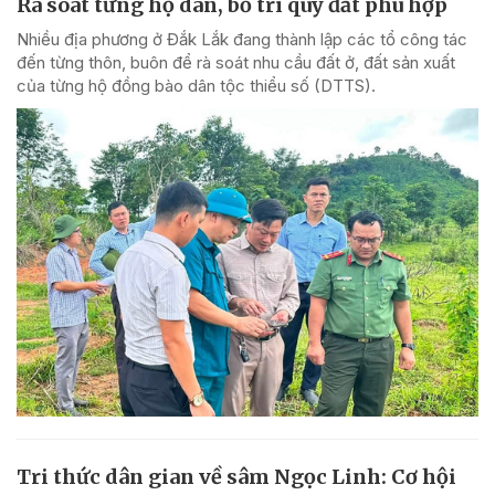
Rà soát từng hộ dân, bố trí quỹ đất phù hợp
Nhiều địa phương ở Đắk Lắk đang thành lập các tổ công tác
đến từng thôn, buôn để rà soát nhu cầu đất ở, đất sản xuất
của từng hộ đồng bào dân tộc thiểu số (DTTS).
Tri thức dân gian về sâm Ngọc Linh: Cơ hội