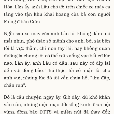
Hóa. Lần ấy, anh Lâu chở tôi trên chiếc xe máy cà
tàng vào tận khu khai hoang của bà con người
Mông ở bản Cơm.
Ngồi sau xe máy của anh Lâu tôi không dám mở
mắt nhìn, phó thác số mệnh cho anh, bởi sát bên
tôi là vực thẳm, chỉ non tay lái, hay không quen
đường là chúng tôi có thể rơi xuống vực bất cứ lúc
nào. Lần ấy, anh Lâu có dặn, sau này có dịp lại
đến với đồng bào. Thú thực, tôi có nhận lời cho
anh vui, nhưng lúc đó tôi vẫn chưa hết “tim đập,
chân run”.
Đó là câu chuyện ngày ấy. Giờ đây, dù khó khăn
vẫn còn, nhưng diện mạo đời sống kinh tế-xã hội
vùng đồng bào DTTS và miền núi đã thay đổi;