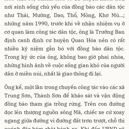
nơi sinh sống chủ yếu của đồng bào các dân tộc
như Thái, Mường, Dao, Thổ, Mông, Khơ Mú…;
những năm 1990, trước khi về nhận nhiệm vụ ở
cơ quan làm công tác dân tộc, ông là Trưởng Ban
định canh định cư huyện Quan Hóa nên có rất
nhiều kỷ niệm gắn bó với đồng bào dân tộc.
Trong ký ức của ông, không bao giờ phai nhòa,
những hình ảnh về cuộc sống gian khó của người
dân ở miền núi, nhất là giao thông đi lại.
Ông kể, một lần trong chuyến công tác vào các xã
Trung Sơn, Thành Sơn để khảo sát và vận động
đồng bào tham gia trồng rừng. Trên con đường
dọc lên thượng nguồn sông Mã, chiếc xe cứ xoay
ngang giữa đường vì đường đất trơn trượt, chỗ thì
quánh đặc bám chặt bánh xe. Khi đến UBND xã