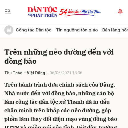
Gửi bình luận
Công tác Dân tộc
Tín ngưỡng tôn giáo
Bản làng hô
Trên những nẻo đường đến với
đồng bào
Thu Thảo – Việt Dũng
06/05/2021 18:36
Trên hành trình đưa chính sách của Đảng,
Hủy
Gửi
Nhà nước đến với đồng bào, những cán bộ
làm công tác dân tộc xứ Thanh đã in dấu
chân mình trên khắp các nẻo đường, góp
phần làm thay đổi diện mạo vùng đồng bào
DTTS và miền núi của tỉnh. Giờ đây, trường