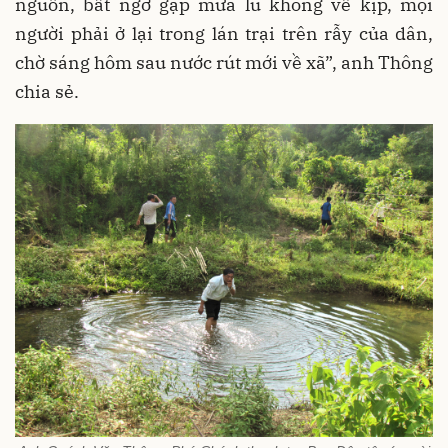
nguồn, bất ngờ gặp mưa lũ không về kịp, mọi
người phải ở lại trong lán trại trên rẫy của dân,
chờ sáng hôm sau nước rút mới về xã”, anh Thông
chia sẻ.