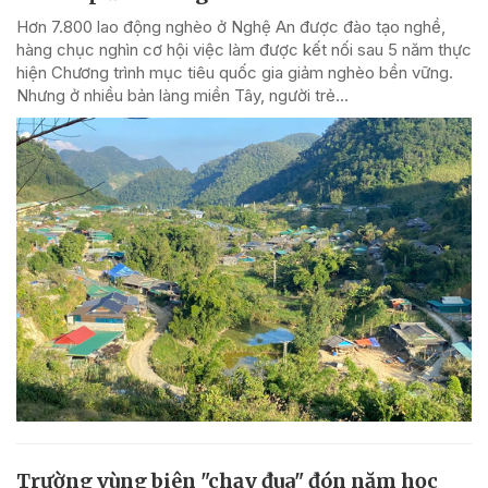
Hơn 7.800 lao động nghèo ở Nghệ An được đào tạo nghề,
hàng chục nghìn cơ hội việc làm được kết nối sau 5 năm thực
hiện Chương trình mục tiêu quốc gia giảm nghèo bền vững.
Nhưng ở nhiều bản làng miền Tây, người trẻ...
Trường vùng biên "chạy đua" đón năm học