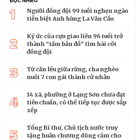
ĐỌC NHIỀU
1
Người đồng đội 99 tuổi nghẹn ngào
tiễn biệt Anh hùng La Văn Cầu
Ký ức của cựu giao liên 96 tuổi trở
2
thành “tấm bản đồ” tìm hài cốt
đồng đội
3
Từ căn lều giữa rừng, cha nghèo
nuôi 7 con gái thành cử nhân
14 xã, phường ở Lạng Sơn chưa đạt
4
tiêu chuẩn, có thể tiếp tục được sắp
xếp
Tổng Bí thư, Chủ tịch nước truy
5
tặng huân chương dũng cảm cho