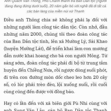
Anh Quách Văn Thông, Phó Chánh thanh tra Ban Dân tộc (người
đang đang đứng dưới suối), 20 năm gắn bó với nghề đã đi tất cả
các bản làng của miền núi xứ Thanh
Điều anh Thông chia sẻ không phải lạ đối với
những người làm công tác dân tộc. Còn nhớ, đầu
những năm 2000, chúng tôi theo đoàn công tác
của Ban Dân tộc tỉnh, lên xã Mường Lý, Sài Khao
(huyện Mường Lát), để triển khai làm con mương
dẫn nước khai hoang cho bà con người Mông. Từ
sáng sớm, đoàn công tác phải đi bộ từ trung tâm
huyện đến Chiềng Nưa, rồi ngược dòng suối phót,
đi trên con đường mòn dốc cheo leo hơn 20 cây
số, có lúc phải trèo đèo, lội xuống suối, rồi cuối
cùng cũng đến được với đồng bào.
Hay có lần đến với xã biên giới Pù Nhi cùng với
anh Sung Văn Lâu, cán bộ Ban Dân tộc Thanh