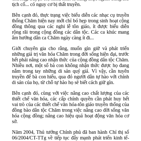
tịch cổ... có nguy cơ bị thất truyền.
Bên cạnh đó, thực trạng việc biểu diễn các nhạc cụ truyền
thống Chăm hiện nay mới chỉ bó hẹp trong sinh hoạt cộng
đồng thông qua các nghi lễ tôn giáo, ít được biểu diễn
rộng rãi trong cộng đồng các dân tộc. Các ca khúc mang
âm hưởng dân ca Chăm ngày càng ít đi...
Giới chuyên gia cho rằng, muốn gìn giữ và phát triển
những giá trị văn hóa Chăm trong đời sống hiện đại, trước
hết phải nâng cao nhận thức của cộng đồng dân tộc Chăm.
Nhiều nơi, một số bà con không nhận thức được họ đang
nắm trong tay những di sản quý giá. Vì vậy, cần tuyên
truyền để bà con hiểu, qua đó người dân tự hào với chính
di sản của họ, từ chỗ tự hào họ sẽ biết cách giữ gìn.
Bên cạnh đó, cùng với việc nâng cao chất lượng của các
thiết chế văn hóa, các cấp chính quyền cần phát huy hết
vai trò của các thiết chế văn hóa-tôn giáo truyền thống của
đồng bào dân tộc Chăm trong việc nâng cao đời sống văn
hóa cộng đồng; nâng cao hiệu quả hoạt động văn hóa cơ
sở.
Năm 2004, Thủ tướng Chính phủ đã ban hành Chỉ thị số
06/2004/CT-TTg về tiếp tục đẩy mạnh phát triển kinh tế-