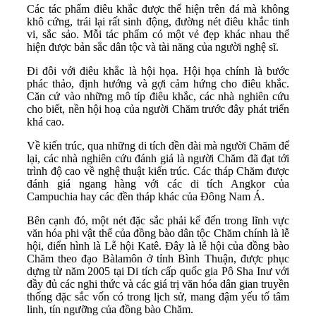
Các tác phẩm điêu khắc được thể hiện trên đá mà không
khô cứng, trái lại rất sinh động, đường nét điêu khắc tinh
vi, sắc sảo. Mỗi tác phẩm có một vẻ đẹp khác nhau thể
hiện được bản sắc dân tộc và tài năng của người nghệ sĩ.
Đi đôi với điêu khắc là hội họa. Hội họa chính là bước
phác thảo, định hướng và gợi cảm hứng cho điêu khắc.
Căn cứ vào những mô típ điêu khắc, các nhà nghiên cứu
cho biết, nền hội hoạ của người Chăm trước đây phát triển
khá cao.
Về kiến trúc, qua những di tích đền đài mà người Chăm để
lại, các nhà nghiên cứu đánh giá là người Chăm đã đạt tới
trình độ cao về nghệ thuật kiến trúc. Các tháp Chăm được
đánh giá ngang hàng với các di tích Angkor của
Campuchia hay các đền tháp khác của Đông Nam Á.
Bên cạnh đó, một nét đặc sắc phải kể đến trong lĩnh vực
văn hóa phi vật thể của đồng bào dân tộc Chăm chính là lễ
hội, điển hình là Lễ hội Katê. Đây là lễ hội của đồng bào
Chăm theo đạo Bàlamôn ở tỉnh Bình Thuận, được phục
dựng từ năm 2005 tại Di tích cấp quốc gia Pô Sha Inư với
đầy đủ các nghi thức và các giá trị văn hóa dân gian truyền
thống đặc sắc vốn có trong lịch sử, mang đậm yếu tố tâm
linh, tín ngưỡng của đồng bào Chăm.