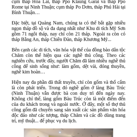
cụm tháp Hòa Lai, tháp Ppo Klaung Garai và tháp Ppo
Rome tại Ninh Thuận; cụm tháp Po Dơm, tháp Phú Hài tại
Bình Thuận…
Đặc biệt, tại Quảng Nam, chúng ta có thể bắt gặp nhiều
ngọn tháp đồ sộ và đa dạng nhất như Khu di tích Mỹ Sơn
gồm 71 ngôi tháp, nay chỉ còn 21 tháp. Ngoài ra còn có
tháp Bằng An, tháp Chiên Đàn, tháp Khương Mỹ...
Bên cạnh các di tích, văn hóa vật thể của đồng bào dân tộc
Chăm còn thể hiện qua các nghề thủ công. Theo các
nghiên cứu, trước đây, người Chăm đã làm nhiều nghề thủ
công để sinh sống như: làm gốm, dệt vải, đóng thuyền,
nghề kim hoàn…
Hiện nay đa phần đã thất truyền, chỉ còn gốm và thổ cẩm
là còn phát triển. Trong đó nghề gốm ở làng Bàu Trúc
(Ninh Thuận) vẫn được bà con duy trì đến ngày nay.
Không chỉ thế, làng gốm Bàu Trúc còn là một điểm đến
của du khách trong và ngoài nước. Ở đây, một số thợ thủ
công gốm đã chuyển sang sản xuất các sản phẩm văn hóa
độc đáo như các tượng, tháp Chăm và các đồ dùng trang
trí, mỹ thuật... để phục vụ du lịch.