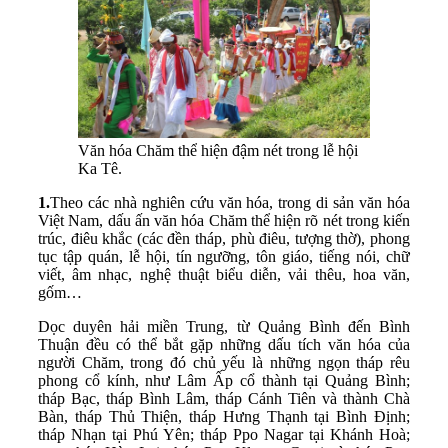
Văn hóa Chăm thể hiện đậm nét trong lễ hội
Ka Tê.
1.
Theo các nhà nghiên cứu văn hóa, trong di sản văn hóa
Việt Nam, dấu ấn văn hóa Chăm thể hiện rõ nét trong kiến
trúc, điêu khắc (các đền tháp, phù điêu, tượng thờ), phong
tục tập quán, lễ hội, tín ngưỡng, tôn giáo, tiếng nói, chữ
viết, âm nhạc, nghệ thuật biểu diễn, vải thêu, hoa văn,
gốm…
Dọc duyên hải miền Trung, từ Quảng Bình đến Bình
Thuận đều có thể bắt gặp những dấu tích văn hóa của
người Chăm, trong đó chủ yếu là những ngọn tháp rêu
phong cổ kính, như Lâm Ấp cổ thành tại Quảng Bình;
tháp Bạc, tháp Bình Lâm, tháp Cánh Tiên và thành Chà
Bàn, tháp Thủ Thiện, tháp Hưng Thạnh tại Bình Định;
tháp Nhạn tại Phú Yên; tháp Ppo Nagar tại Khánh Hoà;