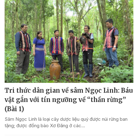
Tri thức dân gian về sâm Ngọc Linh: Báu
vật gắn với tín ngưỡng về “thần rừng”
(Bài 1)
Sâm Ngọc Linh là loại cây dược liệu quý được núi rừng ban
tặng; được đồng bào Xơ Đăng ở các...