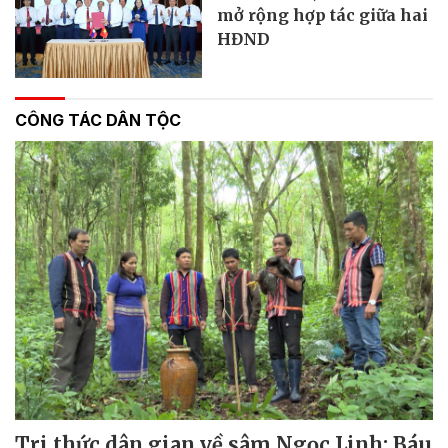
mở rộng hợp tác giữa hai
HĐND
CÔNG TÁC DÂN TỘC
Tri thức dân gian về sâm Ngọc Linh: Báu