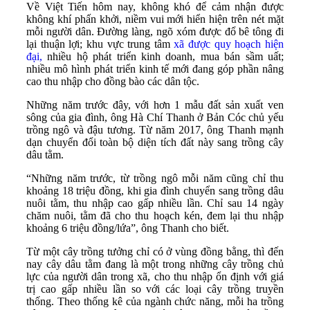
Về Việt Tiến hôm nay, không khó để cảm nhận được
không khí phấn khởi, niềm vui mới hiển hiện trên nét mặt
mỗi người dân. Đường làng, ngõ xóm được đổ bê tông đi
lại thuận lợi; khu vực trung tâm
xã được quy hoạch hiện
đại,
nhiều hộ phát triển kinh doanh, mua bán sầm uất;
nhiều mô hình phát triển kinh tế mới đang góp phần nâng
cao thu nhập cho đồng bào các dân tộc.
Những năm trước đây, với hơn 1 mẫu đất sản xuất ven
sông của gia đình, ông Hà Chí Thanh ở Bản Cóc chủ yếu
trồng ngô và đậu tương. Từ năm 2017, ông Thanh mạnh
dạn chuyển đổi toàn bộ diện tích đất này sang trồng cây
dâu tằm.
“Những năm trước, từ trồng ngô mỗi năm cũng chỉ thu
khoảng 18 triệu đồng, khi gia đình chuyển sang trồng dâu
nuôi tằm, thu nhập cao gấp nhiều lần. Chỉ sau 14 ngày
chăm nuôi, tằm đã cho thu hoạch kén, đem lại thu nhập
khoảng 6 triệu đồng/lứa”, ông Thanh cho biết.
Từ một cây trồng tưởng chỉ có ở vùng đồng bằng, thì đến
nay cây dâu tằm đang là một trong những cây trồng chủ
lực của người dân trong xã, cho thu nhập ổn định với giá
trị cao gấp nhiều lần so với các loại cây trồng truyền
thống. Theo thống kê của ngành chức năng, mỗi ha trồng