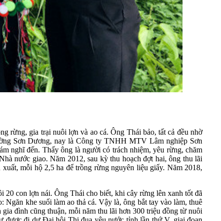
g rừng, gia trại nuôi lợn và ao cá. Ông Thái bảo, tất cả đều nhờ
m trường Sơn Dương, nay là Công ty TNHH MTV Lâm nghiệp Sơn
dám nghĩ đến. Thấy ông là người có trách nhiệm, yêu rừng, chăm
 Nhà nước giao. Năm 2012, sau kỳ thu hoạch đợt hai, ông thu lãi
 xuất, mỗi hộ 2,5 ha để trồng rừng nguyên liệu giấy. Năm 2018,
i 20 con lợn nái. Ông Thái cho biết, khi cây rừng lên xanh tốt đã
 Ngăn khe suối làm ao thả cá. Vậy là, ông bắt tay vào làm, thuê
 gia đình cũng thuận, mỗi năm thu lãi hơn 300 triệu đồng từ nuôi
ự được đi dự Đại hội Thi đua yêu nước tỉnh lần thứ V, giai đoạn