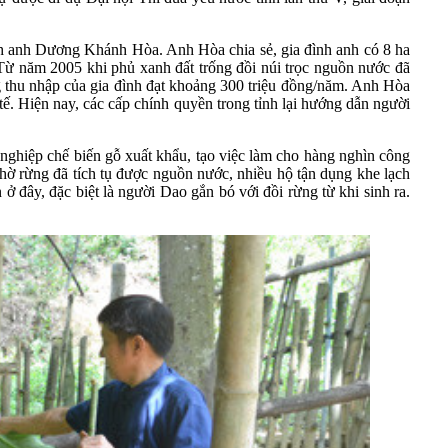
nh anh Dương Khánh Hòa. Anh Hòa chia sẻ, gia đình anh có 8 ha
. Từ năm 2005 khi phủ xanh đất trống đồi núi trọc nguồn nước đã
ng thu nhập của gia đình đạt khoảng 300 triệu đồng/năm. Anh Hòa
tế. Hiện nay, các cấp chính quyền trong tỉnh lại hướng dẫn người
g nghiệp chế biến gỗ xuất khẩu, tạo việc làm cho hàng nghìn công
ờ rừng đã tích tụ được nguồn nước, nhiều hộ tận dụng khe lạch
 ở đây, đặc biệt là người Dao gắn bó với đồi rừng từ khi sinh ra.