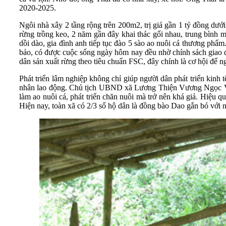
2020-2025.
Ngôi nhà xây 2 tầng rộng trên 200m2, trị giá gần 1 tỷ đồng d
rừng trồng keo, 2 năm gần đây khai thác gối nhau, trung bình m
dồi dào, gia đình anh tiếp tục đào 5 sào ao nuôi cá thương phẩ
bảo, có được cuộc sống ngày hôm nay đều nhờ chính sách giao đất
dân sản xuất rừng theo tiêu chuẩn FSC, đây chính là cơ hội để n
Phát triển lâm nghiệp không chỉ giúp người dân phát triển kinh 
nhân lao động. Chủ tịch UBND xã Lương Thiện Vương Ngọc Vản p
làm ao nuôi cá, phát triển chăn nuôi mà trở nên khá giả. Hiệu qu
Hiện nay, toàn xã có 2/3 số hộ dân là đồng bào Dao gắn bó với 