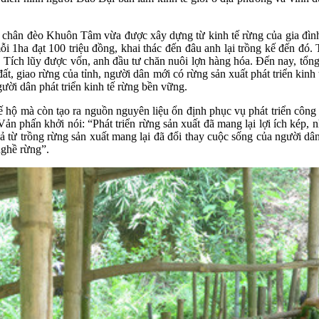
ưới chân đèo Khuôn Tâm vừa được xây dựng từ kinh tế rừng của gia đì
ỗi 1ha đạt 100 triệu đồng, khai thác đến đâu anh lại trồng kế đến đó
m. Tích lũy được vốn, anh đầu tư chăn nuôi lợn hàng hóa. Đến nay, tổ
, giao rừng của tỉnh, người dân mới có rừng sản xuất phát triển kinh 
gười dân phát triển kinh tế rừng bền vững.
tế hộ mà còn tạo ra nguồn nguyên liệu ổn định phục vụ phát triển côn
hấn khởi nói: “Phát triển rừng sản xuất đã mang lại lợi ích kép, nh
ả từ trồng rừng sản xuất mang lại đã đổi thay cuộc sống của người dân
nghề rừng”.