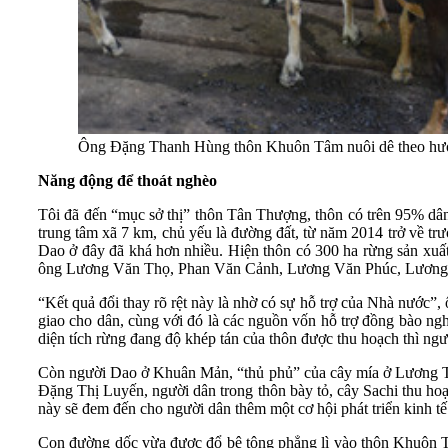
Ông Đặng Thanh Hùng thôn Khuôn Tâm nuôi dê theo hư
Năng động để thoát nghèo
Tôi đã đến “mục sở thị” thôn Tân Thượng, thôn có trên 95% dân
trung tâm xã 7 km, chủ yếu là đường đất, từ năm 2014 trở về trư
Dao ở đây đã khá hơn nhiều. Hiện thôn có 300 ha rừng sản xuất,
ông Lương Văn Thọ, Phan Văn Cảnh, Lương Văn Phúc, Lương V
“Kết quả đổi thay rõ rệt này là nhờ có sự hỗ trợ của Nhà nước”,
giao cho dân, cùng với đó là các nguồn vốn hỗ trợ đồng bào ngh
diện tích rừng đang độ khép tán của thôn được thu hoạch thì ngườ
Còn người Dao ở Khuân Mản, “thủ phủ” của cây mía ở Lương Thiệ
Đặng Thị Luyến, người dân trong thôn bày tỏ, cây Sachi thu hoạc
này sẽ đem đến cho người dân thêm một cơ hội phát triển kinh tế m
Con đường dốc vừa được đổ bê tông phẳng lì vào thôn Khuôn Tâ