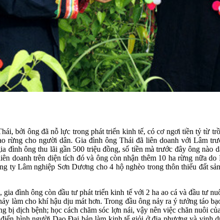
bởi ông đã nỗ lực trong phát triển kinh tế, có cơ ngơi tiền tỷ từ trồn
 giao rừng cho người dân. Gia đình ông Thái đã liên doanh với Lâ
a đình ông thu lãi gần 500 triệu đồng, số tiền mà trước đây ông nào 
liên doanh trên diện tích đó và ông còn nhận thêm 10 ha rừng nữa do
Công ty Lâm nghiệp Sơn Dương cho 4 hộ nghèo trong thôn thiếu đất sản
ia đình ông còn đầu tư phát triển kinh tế với 2 ha ao cá và đầu tư nuô
ảy làm cho khí hậu dịu mát hơn. Trong đầu ông nảy ra ý tưởng táo bạo:
 bị dịch bệnh; học cách chăm sóc lợn nái, vậy nên việc chăn nuôi của
 điển hình người Dao Đại bản làm kinh tế giỏi ở địa phương và vinh d