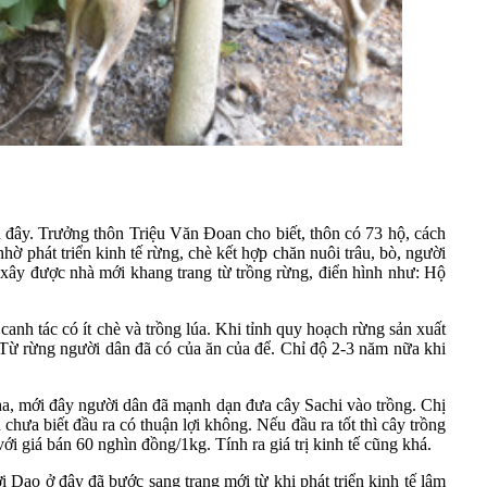
 đây. Trưởng thôn Triệu Văn Đoan cho biết, thôn có 73 hộ, cách
ờ phát triển kinh tế rừng, chè kết hợp chăn nuôi trâu, bò, người
, xây được nhà mới khang trang từ trồng rừng, điển hình như: Hộ
anh tác có ít chè và trồng lúa. Khi tỉnh quy hoạch rừng sản xuất
. Từ rừng người dân đã có của ăn của để. Chỉ độ 2-3 năm nữa khi
ha, mới đây người dân đã mạnh dạn đưa cây Sachi vào trồng. Chị
hưa biết đầu ra có thuận lợi không. Nếu đầu ra tốt thì cây trồng
với giá bán 60 nghìn đồng/1kg. Tính ra giá trị kinh tế cũng khá.
ao ở đây đã bước sang trang mới từ khi phát triển kinh tế lâm