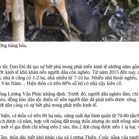
ớng hàng hóa.
 tộc Dao Đỏ đã tạo sự bứt phá trong phát triển kinh tế những năm gần
ớc kinh tế khó khăn nên người dân còn nghèo. Từ năm 2015 đến nay, nh
 nhà ít cũng có 1-2 ha, nhà nhiều từ 7-10 ha. Nhiều nhà thoát nghèo
ăn Năm… Hiện thôn có trên 80% số hộ có nhà xây kiên cố.
 ông Lương Văn Phúc khẳng định. Trước đó, người dân nghèo lắm, chỉ c
èo, đồng bào dân tộc thiểu số nên người dân đã phát triển được rừng
i dân càng có sự bứt phá trong phát triển kinh tế.
n, cả thôn có trên 80 ha mía, năng suất đạt bình quân từ 70-80 tấn/
h được cả năm, hợp với ruộng đất trong thôn nhưng do mới trồng nên c
ới vì gia đình chị trồng trên 2 sào, thu 2 đợt cũng được trên 1 tạ hạt, 
m, thôn đặc biệt khó khăn của xã Lương Thiện. Cuộc sống của người D