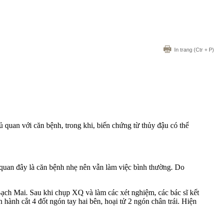
In trang
(Ctr + P)
ủ quan với căn bệnh, trong khi, biến chứng từ thủy đậu có thể
quan đây là căn bệnh nhẹ nên vẫn làm việc bình thường. Do
 Bạch Mai. Sau khi chụp XQ và làm các xét nghiệm, các bác sĩ kết
 hành cắt 4 đốt ngón tay hai bên, hoại tử 2 ngón chân trái. Hiện