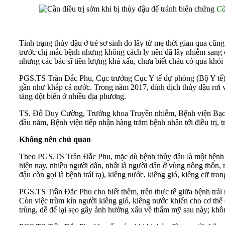
Cầ
Tình trạng thủy đậu ở trẻ sơ sinh do lây từ mẹ thời gian qua cũ
trước chị mắc bệnh nhưng không cách ly nên đã lây nhiễm sang 
nhưng các bác sĩ tiên lượng khá xấu, chưa biết cháu có qua khỏ
PGS.TS Trần Đắc Phu, Cục trưởng Cục Y tế dự phòng (Bộ Y tế) 
gần như khắp cả nước. Trong năm 2017, đỉnh dịch thủy đậu rơi 
tăng đột biến ở nhiều địa phương.
TS. Đỗ Duy Cường, Trưởng khoa Truyền nhiễm, Bệnh viện Bạch M
đầu năm, Bệnh viện tiếp nhận hàng trăm bệnh nhân tới điều trị,
Không nên chủ quan
Theo PGS.TS Trần Đắc Phu, mặc dù bệnh thủy đậu là một bệnh kh
hiện nay, nhiều người dân, nhất là người dân ở vùng nông thôn
đậu còn gọi là bệnh trái rạ), kiêng nước, kiêng gió, kiêng cữ t
PGS.TS Trần Đắc Phu cho biết thêm, trên thực tế giữa bệnh trái
Còn việc trùm kín người kiêng gió, kiêng nước khiến cho cơ thể
trùng, dễ để lại sẹo gây ảnh hưởng xấu về thẩm mỹ sau này; khô