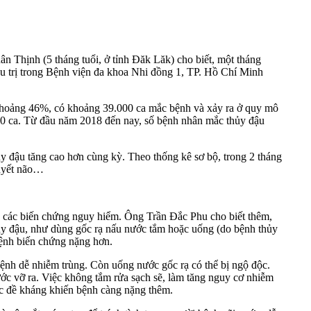
n Thịnh (5 tháng tuổi, ở tỉnh Đăk Lăk) cho biết, một tháng
u trị trong Bệnh viện đa khoa Nhi đồng 1, TP. Hồ Chí Minh
khoảng 46%, có khoảng 39.000 ca mắc bệnh và xảy ra ở quy mô
000 ca. Từ đầu năm 2018 đến nay, số bệnh nhân mắc thủy đậu
 đậu tăng cao hơn cùng kỳ. Theo thống kê sơ bộ, trong 2 tháng
huyết não…
a các biến chứng nguy hiểm. Ông Trần Đắc Phu cho biết thêm,
hủy đậu, như dùng gốc rạ nấu nước tắm hoặc uống (do bệnh thủy
 bệnh biến chứng nặng hơn.
bệnh dễ nhiễm trùng. Còn uống nước gốc rạ có thể bị ngộ độc.
ước vỡ ra. Việc không tắm rửa sạch sẽ, làm tăng nguy cơ nhiễm
ức đề kháng khiến bệnh càng nặng thêm.