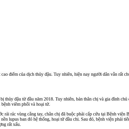
 cao điểm của dịch thủy đậu. Tuy nhiên, hiện nay người dân vẫn rất ch
 thủy đậu từ đầu năm 2018. Tuy nhiên, bản thân chị và gia đình chủ 
 bệnh viêm phổi và hoại tử.
ớc rải rác vùng cẳng tay, chân chị đã buộc phải cấp cứu tại Bệnh viện
nền lupus ban đỏ hệ thống, hoại tử đầu chi. Sau đó, bệnh viện phải tiến
ợng rất xấu.