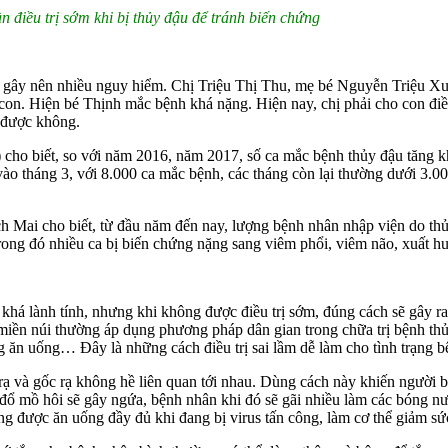
n điều trị sớm khi bị thủy đậu để tránh biến chứng
ng gây nên nhiều nguy hiểm. Chị Triệu Thị Thu, mẹ bé Nguyễn Triệu Xuâ
con. Hiện bé Thịnh mắc bệnh khá nặng. Hiện nay, chị phải cho con điề
i được không.
cho biết, so với năm 2016, năm 2017, số ca mắc bệnh thủy đậu tăng 
vào tháng 3, với 8.000 ca mắc bệnh, các tháng còn lại thường dưới 3.
ai cho biết, từ đầu năm đến nay, lượng bệnh nhân nhập viện do thủy
 trong đó nhiều ca bị biến chứng nặng sang viêm phổi, viêm não, xuất 
á lành tính, nhưng khi không được điều trị sớm, đúng cách sẽ gây r
, miền núi thường áp dụng phương pháp dân gian trong chữa trị bệnh t
rong ăn uống… Đây là những cách điều trị sai lầm dễ làm cho tình trạng
 rạ và gốc rạ không hề liên quan tới nhau. Dùng cách này khiến người 
 đổ mồ hôi sẽ gây ngứa, bệnh nhân khi đó sẽ gãi nhiều làm các bóng n
ng được ăn uống đầy đủ khi đang bị virus tấn công, làm cơ thể giảm s