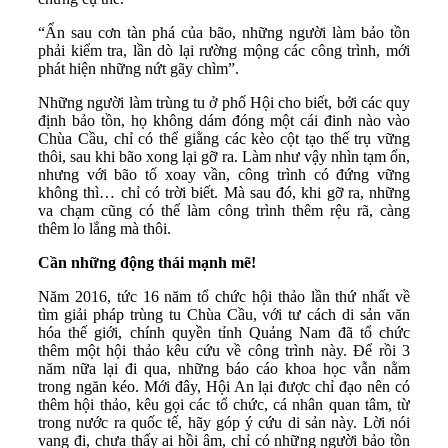
“Ẩn sau cơn tàn phá của bão, những người làm bảo tồn
phải kiểm tra, lần dò lại rường mộng các công trình, mới
phát hiện những nứt gãy chìm”.
Những người làm trùng tu ở phố Hội cho biết, bởi các quy
định bảo tồn, họ không dám đóng một cái đinh nào vào
Chùa Cầu, chỉ có thể giằng các kèo cột tạo thế trụ vững
thôi, sau khi bão xong lại gỡ ra. Làm như vậy nhìn tạm ổn,
nhưng với bão tố xoay vần, công trình có đứng vững
không thì… chỉ có trời biết. Mà sau đó, khi gỡ ra, những
va chạm cũng có thể làm công trình thêm rệu rã, càng
thêm lo lắng mà thôi.
Cần những động thái mạnh mẽ!
Năm 2016, tức 16 năm tổ chức hội thảo lần thứ nhất về
tìm giải pháp trùng tu Chùa Cầu, với tư cách di sản văn
hóa thế giới, chính quyền tỉnh Quảng Nam đã tổ chức
thêm một hội thảo kêu cứu về công trình này. Để rồi 3
năm nữa lại đi qua, những báo cáo khoa học vẫn nằm
trong ngăn kéo. Mới đây, Hội An lại được chỉ đạo nên có
thêm hội thảo, kêu gọi các tổ chức, cá nhân quan tâm, từ
trong nước ra quốc tế, hãy góp ý cứu di sản này. Lời nói
vang đi, chưa thấy ai hồi âm, chỉ có những người bảo tồn