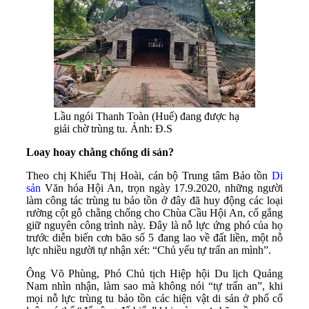
Lầu ngói Thanh Toàn (Huế) đang được hạ
giải chờ trùng tu. Ảnh: Đ.S
Loay hoay chằng chống di sản?
Theo chị Khiếu Thị Hoài, cán bộ Trung tâm Bảo tồn
Di
sản
Văn hóa Hội An, trọn ngày 17.9.2020, những người
làm công tác trùng tu bảo tồn ở đây đã huy động các loại
rường cột gỗ chằng chống cho Chùa Cầu Hội An, cố gắng
giữ nguyên công trình này. Đây là nỗ lực ứng phó của họ
trước diễn biến cơn bão số 5 đang lao về đất liền, một nỗ
lực nhiều người tự nhận xét: “Chủ yếu tự trấn an mình”.
Ông Võ Phùng, Phó Chủ tịch Hiệp hội Du lịch Quảng
Nam nhìn nhận, làm sao mà không nói “tự trấn an”, khi
mọi nỗ lực trùng tu bảo tồn các hiện vật di sản ở phố cổ