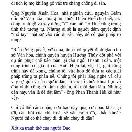
di tích lọ mọ khiêng gỗ vác tre chằng chống di sản.
Ông Nguyễn Xuân Hoa, nhà nghiên cứu, nguyên Giám
đốc Sở Văn hóa Thông tin Thừa Thiên-Huế cho biết, các
công trình gỗ và xây dựng “đã cao tuổi” ở Huế cũng trong
tình thế tương tự. Nhưng ai sẽ là người dám quyết định
“mó tay” thật sự vào các di sản này, để có giải pháp rõ
ràng?
“Rất cương quyết, vừa qua, tỉnh mới quyết định giao cho
sở Văn hóa, chính quyền huyện Hương Thủy đột phá với
dự án phục chế bảo toàn lại cầu ngói Thanh Toàn, một
công trình cổ giá trị của Huế. Hiện tại, việc hạ giải công
trình này đã xong, chúng tôi vừa họp để đưa ra các giải
pháp trùng tu phần nề. Chúng tôi phải lắng nghe và cầu
vay sự góp ý của người dân, từ các tổ chức khoa học và
đơn vị thi công có kinh nghiệm, rồi mới dám làm. Nhưng
đến nay, vẫn là dè dặt lắm” - ông Phan Thanh Hải kể như
vậy.
Chỉ có thể cảm nhận, cơn bão này qua, cơn bão khác lại
tới, câu hỏi của chị Hoài sẽ vẫn cứ ở đó, khắc khoải:
Người thì có thể chạy đi, di sản chạy đi đâu?
Xót xa tranh thờ của người Dao