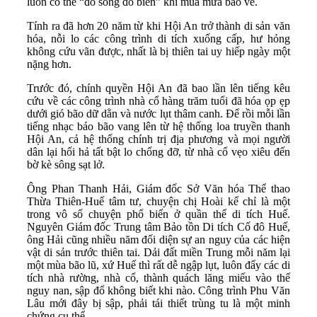
luôn có thể “đổ sông đổ biển” khi mùa mưa bão về.
Tính ra đã hơn 20 năm từ khi Hội An trở thành di sản văn
hóa, nỗi lo các công trình di tích xuống cấp, hư hỏng
không cứu vãn được, nhất là bị thiên tai uy hiếp ngày một
nặng hơn.
Trước đó, chính quyền Hội An đã bao lần lên tiếng kêu
cứu về các công trình nhà cổ hàng trăm tuổi đã hóa ọp ẹp
dưới gió bão dữ dằn và nước lụt thâm canh. Để rồi mỗi lần
tiếng nhạc báo bão vang lên từ hệ thống loa truyền thanh
Hội An, cả hệ thống chính trị địa phương và mọi người
dân lại hối hả tất bật lo chống đỡ, từ nhà cổ vẹo xiêu đến
bờ kè sông sạt lở.
Ông Phan Thanh Hải, Giám đốc Sở Văn hóa Thể thao
Thừa Thiên-Huế tâm tư, chuyện chị Hoài kể chỉ là một
trong vô số chuyện phổ biến ở quần thể di tích Huế.
Nguyên Giám đốc Trung tâm Bảo tồn Di tích Cố đô Huế,
ông Hải cũng nhiều năm đối diện sự an nguy của các hiện
vật di sản trước thiên tai. Dải đất miền Trung mỗi năm lại
một mùa bão lũ, xứ Huế thì rất dễ ngập lụt, luôn đẩy các di
tích nhà rường, nhà cổ, thành quách lăng miếu vào thế
nguy nan, sập đổ không biết khi nào. Công trình Phu Văn
Lâu mới đây bị sập, phải tái thiết trùng tu là một minh
chứng cụ thể.