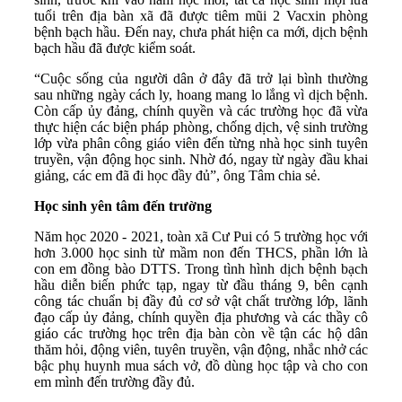
tuổi trên địa bàn xã đã được tiêm mũi 2 Vacxin phòng
bệnh bạch hầu. Đến nay, chưa phát hiện ca mới, dịch bệnh
bạch hầu đã được kiểm soát.
“Cuộc sống của người dân ở đây đã trở lại bình thường
sau những ngày cách ly, hoang mang lo lắng vì dịch bệnh.
Còn cấp ủy đảng, chính quyền và các trường học đã vừa
thực hiện các biện pháp phòng, chống dịch, vệ sinh trường
lớp vừa phân công giáo viên đến từng nhà học sinh tuyên
truyền, vận động học sinh. Nhờ đó, ngay từ ngày đầu khai
giảng, các em đã đi học đầy đủ”, ông Tâm chia sẻ.
Học sinh yên tâm đến trường
Năm học 2020 - 2021, toàn xã Cư Pui có 5 trường học với
hơn 3.000 học sinh từ mầm non đến THCS, phần lớn là
con em đồng bào DTTS. Trong tình hình dịch bệnh bạch
hầu diễn biến phức tạp, ngay từ đầu tháng 9, bên cạnh
công tác chuẩn bị đầy đủ cơ sở vật chất trường lớp, lãnh
đạo cấp ủy đảng, chính quyền địa phương và các thầy cô
giáo các trường học trên địa bàn còn về tận các hộ dân
thăm hỏi, động viên, tuyên truyền, vận động, nhắc nhở các
bậc phụ huynh mua sách vở, đồ dùng học tập và cho con
em mình đến trường đầy đủ.