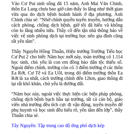
Vào Cư Pui sinh sống đã 15 năm, Anh Mai Văn Chinh,
thôn Ea Lang chưa bao giờ cảm thấy lo lắng như thời gian
vừa qua do dịch bệnh hoành hành ở địa phương. Anh
Chinh chia sẻ: “Nhờ chính quyền tuyên truyền, hướng dẫn
cách phòng, chống dịch bệnh, giờ tôi đã hiểu và không
còn lo lắng nhiều nữa. Thầy cô đến tận nhà thông báo về
việc vệ sinh phòng dịch tại trường học nên gia đình cũng
rất yên tâm”.
Thầy Nguyễn Hồng Thuần, Hiệu trưởng Trường Tiểu học
Cư Pui 2 cho biết: Năm học mới này, toàn trường có 1.114
học sinh, chủ yếu là con em đồng bào dân tộc thiểu số.
Ngoài điểm chính, trường còn có 3 điểm trường ở các thôn
Ea Rớt, Cư Tê và Ea Uôl, trong đó điểm trường thôn Ea
Rớt là xa nhất, cách trường chính đến 12km, giao thông đi
lại rất khó khăn, chủ yếu là đường đất.
“Năm học này, ngoài việc thực hiện các biện pháp phòng,
chống dịch bệnh bạch hầu tại trường, tất cả cán bộ, giáo
viên nhà trường đều tích cực đi vận động, tuyên truyền để
phụ huynh và học sinh đều hiểu rõ, yên tâm đến lớp”, thầy
Thuần chia sẻ.
Tây Nguyên: Tập trung cao độ ứng phó dịch kép