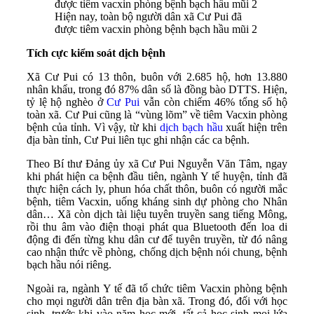
Hiện nay, toàn bộ người dân xã Cư Pui đã
được tiêm vacxin phòng bệnh bạch hầu mũi 2
Tích cực kiểm soát dịch bệnh
Xã Cư Pui có 13 thôn, buôn với 2.685 hộ, hơn 13.880
nhân khẩu, trong đó 87% dân số là đồng bào DTTS. Hiện,
tỷ lệ hộ nghèo ở
Cư Pui
vẫn còn chiếm 46% tổng số hộ
toàn xã. Cư Pui cũng là “vùng lõm” về tiêm Vacxin phòng
bệnh của tỉnh. Vì vậy, từ khi
dịch bạch hầu
xuất hiện trên
địa bàn tỉnh, Cư Pui liên tục ghi nhận các ca bệnh.
Theo Bí thư Đảng ủy xã Cư Pui Nguyễn Văn Tâm, ngay
khi phát hiện ca bệnh đầu tiên, ngành Y tế huyện, tỉnh đã
thực hiện cách ly, phun hóa chất thôn, buôn có người mắc
bệnh, tiêm Vacxin, uống kháng sinh dự phòng cho Nhân
dân… Xã còn dịch tài liệu tuyên truyền sang tiếng Mông,
rồi thu âm vào điện thoại phát qua Bluetooth đến loa di
động đi đến từng khu dân cư để tuyên truyền, từ đó nâng
cao nhận thức về phòng, chống dịch bệnh nói chung, bệnh
bạch hầu nói riêng.
Ngoài ra, ngành Y tế đã tổ chức tiêm Vacxin phòng bệnh
cho mọi người dân trên địa bàn xã. Trong đó, đối với học
sinh, trước khi vào năm học mới, tất cả học sinh mọi lứa