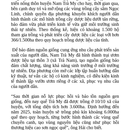
triển nông thôn huyện Nam Trà My cho hay, thời gian qua,
bên cạnh duy trì và mở rộng các vùng trồng cây sâm Ngọc
Linh, chính quyền địa phương khuyến khích người dân
hình thành các mô hình trồng cây dược liệu dưới tán rừng,
bảo đảm vừa phát triển kinh tế vừa giữ môi trường sinh
thái tự nhiên. Theo thống kê, hiện có khoảng 1.500 hộ
tham gia trồng và phát triển cây dược liệu các loại với hơn
366/1.500ha theo quy hoạch trồng dược liệu của tỉnh.
Để bảo đảm nguồn giống cung ứng nhu cầu phát triển sản
xuất của người dân, Nam Trà My đã hình thành trại ươm
dược liệu tại thôn 3 (xã Trà Nam), tạo nguồn giống bảo
đảm chất lượng, tăng khả năng sinh trưởng ở môi trường
tự nhiên. Địa phương còn mở các lớp tập huấn hướng dẫn
kỹ thuật, tư vấn các hộ có kinh nghiệm, có điều kiện kinh
tế thành lập vườn ươm riêng ở các xã, phục vụ nhu cầu
của người dân.
“Sau thời gian nỗ lực phục hồi và bảo tồn nguồn gen
giống, đến nay quế Trà My đã được trồng ở 10/10 xã của
huyện, với tổng diện tích hơn 3.600ha. Định hướng đến
năm 2025, toàn huyện sẽ trồng phủ kín khoảng 6.000ha
quế theo quy hoạch, từng bước hình thành các vùng quế
chuyên canh, tạo vùng nguyên liệu cũng như phục hồi
thương hiệu cao sơn ngọc quế”, ông Hải cho biết.