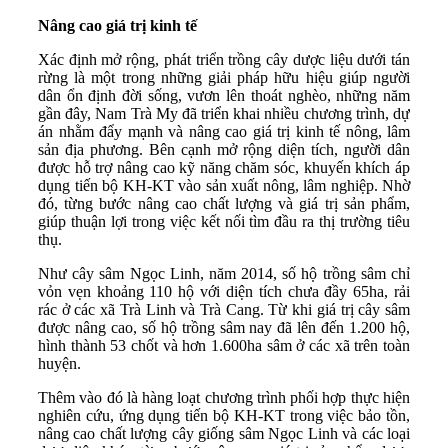
Nâng cao giá trị kinh tế
Xác định mở rộng, phát triển trồng cây dược liệu dưới tán
rừng là một trong những giải pháp hữu hiệu giúp người
dân ổn định đời sống, vươn lên thoát nghèo, những năm
gần đây, Nam Trà My đã triển khai nhiều chương trình, dự
án nhằm đẩy mạnh và nâng cao giá trị kinh tế nông, lâm
sản địa phương. Bên cạnh mở rộng diện tích, người dân
được hỗ trợ nâng cao kỹ năng chăm sóc, khuyến khích áp
dụng tiến bộ KH-KT vào sản xuất nông, lâm nghiệp. Nhờ
đó, từng bước nâng cao chất lượng và giá trị sản phẩm,
giúp thuận lợi trong việc kết nối tìm đầu ra thị trường tiêu
thụ.
Như cây sâm Ngọc Linh, năm 2014, số hộ trồng sâm chỉ
vỏn vẹn khoảng 110 hộ với diện tích chưa đầy 65ha, rải
rác ở các xã Trà Linh và Trà Cang. Từ khi giá trị cây sâm
được nâng cao, số hộ trồng sâm nay đã lên đến 1.200 hộ,
hình thành 53 chốt và hơn 1.600ha sâm ở các xã trên toàn
huyện.
Thêm vào đó là hàng loạt chương trình phối hợp thực hiện
nghiên cứu, ứng dụng tiến bộ KH-KT trong việc bảo tồn,
nâng cao chất lượng cây giống sâm Ngọc Linh và các loại