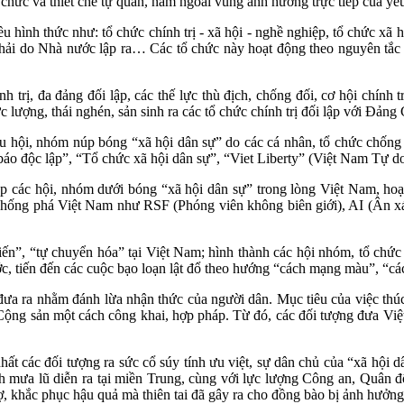
ổ chức và thiết chế tự quản, nằm ngoài vùng ảnh hưởng trực tiếp của yếu
u hình thức như: tổ chức chính trị - xã hội - nghề nghiệp, tổ chức xã 
phải do Nhà nước lập ra… Các tổ chức này hoạt động theo nguyên tắc t
.
trị, đa đảng đối lập, các thế lực thù địch, chống đối, cơ hội chính t
c lượng, thái nghén, sản sinh ra các tổ chức chính trị đối lập với Đản
 hội, nhóm núp bóng “xã hội dân sự” do các cá nhân, tổ chức chống đố
 báo độc lập”, “Tổ chức xã hội dân sự”, “Viet Liberty” (Việt Nam Tự
ập các hội, nhóm dưới bóng “xã hội dân sự” trong lòng Việt Nam, hoạt
 chống phá Việt Nam như RSF (Phóng viên không biên giới), AI (Ân xá
iến”, “tự chuyển hóa” tại Việt Nam; hình thành các hội nhóm, tổ chức
ước, tiến đến các cuộc bạo loạn lật đổ theo hướng “cách mạng màu”, “
ưa ra nhằm đánh lừa nhận thức của người dân. Mục tiêu của việc thúc 
g Cộng sản một cách công khai, hợp pháp. Từ đó, các đối tượng đưa Vi
hất các đối tượng ra sức cổ súy tính ưu việt, sự dân chủ của “xã hội
nh mưa lũ diễn ra tại miền Trung, cùng với lực lượng Công an, Quân đ
rợ, khắc phục hậu quả mà thiên tai đã gây ra cho đồng bào bị ảnh hưởng