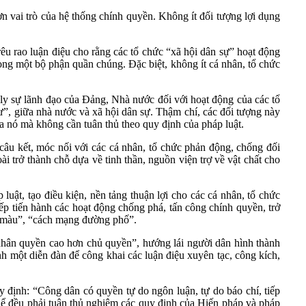
n vai trò của hệ thống chính quyền. Không ít đối tượng lợi dụng
rêu rao luận điệu cho rằng các tổ chức “xã hội dân sự” hoạt động
rong một bộ phận quần chúng. Đặc biệt, không ít cá nhân, tổ chức
át ly sự lãnh đạo của Đảng, Nhà nước đối với hoạt động của các tổ
tư”, giữa nhà nước và xã hội dân sự. Thậm chí, các đối tượng này
ra nó mà không cần tuân thủ theo quy định của pháp luật.
 câu kết, móc nối với các cá nhân, tổ chức phản động, chống đối
i trở thành chỗ dựa về tinh thần, nguồn viện trợ về vật chất cho
luật, tạo điều kiện, nền tảng thuận lợi cho các cá nhân, tổ chức
ếp tiến hành các hoạt động chống phá, tấn công chính quyền, trở
ng màu”, “cách mạng đường phố”.
“nhân quyền cao hơn chủ quyền”, hướng lái người dân hình thành
h một diễn đàn để công khai các luận điệu xuyên tạc, công kích,
y định: “Công dân có quyền tự do ngôn luận, tự do báo chí, tiếp
 thể đều phải tuân thủ nghiêm các quy định của Hiến pháp và pháp