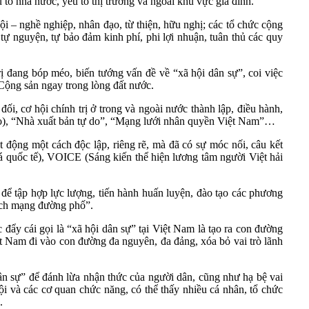
 tố nhà nước, yếu tố thị trường và ngoài khu vực gia đình.
hội – nghề nghiệp, nhân đạo, từ thiện, hữu nghị; các tổ chức cộng
ự nguyện, tự bảo đảm kinh phí, phi lợi nhuận, tuân thủ các quy
rị đang bóp méo, biến tướng vấn đề về “xã hội dân sự”, coi việc
g Cộng sản ngay trong lòng đất nước.
i, cơ hội chính trị ở trong và ngoài nước thành lập, điều hành,
 do), “Nhà xuất bản tự do”, “Mạng lưới nhân quyền Việt Nam”…
 động một cách độc lập, riêng rẽ, mà đã có sự móc nối, câu kết
 quốc tế), VOICE (Sáng kiến thể hiện lương tâm người Việt hải
 để tập hợp lực lượng, tiến hành huấn luyện, đào tạo các phương
cách mạng đường phố”.
đẩy cái gọi là “xã hội dân sự” tại Việt Nam là tạo ra con đường
ệt Nam đi vào con đường đa nguyên, đa đảng, xóa bỏ vai trò lãnh
 dân sự” để đánh lừa nhận thức của người dân, cũng như hạ bệ vai
ội và các cơ quan chức năng, có thể thấy nhiều cá nhân, tổ chức
.