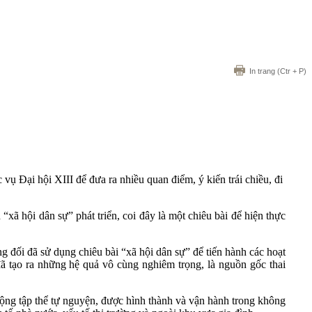
In trang
(Ctr + P)
vụ Đại hội XIII để đưa ra nhiều quan điểm, ý kiến trái chiều, đi
“xã hội dân sự” phát triển, coi đây là một chiêu bài để hiện thực
ng đối đã sử dụng chiêu bài “xã hội dân sự” để tiến hành các hoạt
đã tạo ra những hệ quả vô cùng nghiêm trọng, là nguồn gốc thai
động tập thể tự nguyện, được hình thành và vận hành trong không