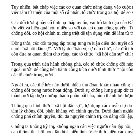
Tuy nhiên, bất chấp việc các cơ quan chức năng đang vào cuộc m
việc làm từ thiện của một số cá nhân, tổ chức trong xã hội để so 
Các đối tượng này cố tình hạ thấp uy tín, vai trò lãnh đạo của 
ưu việt và hiệu quả hơn nhiều so với các cơ quan công quyền. Từ
chống đối, cơ hội chính trị cũng triệt để tận dụng vấn đề làm từ t
Đồng thời, các đối tượng tập trung tung ra luận điệu đòi tuyệt đ
chức “xã hội dân sự”. Với lý do “bảo vệ sự dân chủ”, các đối tư
còn đưa ra quan điểm cho rằng, các tổ chức “xã hội dân sự” chỉ 
Trong quá trình tiến hành chống phá, các tổ chức chống đối núp
ngoài nước để cùng tiến hành công kích dưới hình thức “nội công
các tổ chức trong nước.
Ngoài ra, các thế lực này dưới nhiều thủ đoạn khác nhau cũng ti
chống đối trong nước hoạt động. Dưới sự chống lưng giúp đỡ của
thành nơi tập hợp những thành phần bất hảo, hình thành lực lượ
Thông qua hình thức “xã hội dân sự”, lợi dụng các quyền tự do
tâm lý chống đối, phản kháng với chính quyền. Dưới danh nghĩa 
chống phá chính quyền, đòi đa nguyên chính trị, đa đảng đối lập
Chúng ta không kỳ thị, không ngăn cản việc người dân lập hội, 
cận thông tin, hội họp, lập hội, biểu tình. Việc thực hiện các 