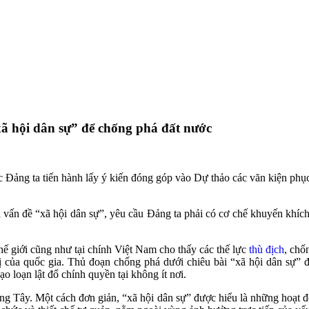
xã hội dân sự” để chống phá đất nước
ệc Đảng ta tiến hành lấy ý kiến đóng góp vào Dự thảo các văn kiện phục 
 vấn đề “xã hội dân sự”, yêu cầu Đảng ta phải có cơ chế khuyến khích 
ế giới cũng như tại chính Việt Nam cho thấy các thế lực
thù địch
, chố
ị của quốc gia. Thủ đoạn chống phá dưới chiêu bài “xã hội dân sự” 
loạn lật đổ chính quyền tại không ít nơi.
ng Tây. Một cách đơn giản, “xã hội dân sự” được hiểu là những hoạt 