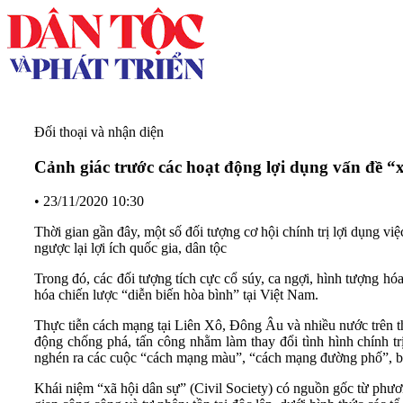
Đối thoại và nhận diện
Cảnh giác trước các hoạt động lợi dụng vấn đề “
•
23/11/2020 10:30
Thời gian gần đây, một số đối tượng cơ hội chính trị lợi dụng vi
ngược lại lợi ích quốc gia, dân tộc
Trong đó, các đối tượng tích cực cổ súy, ca ngợi, hình tượng hóa
hóa chiến lược “diễn biến hòa bình” tại Việt Nam.
Thực tiễn cách mạng tại Liên Xô, Đông Âu và nhiều nước trên th
động chống phá, tấn công nhằm làm thay đổi tình hình chính tr
nghén ra các cuộc “cách mạng màu”, “cách mạng đường phố”, bạo 
Khái niệm “xã hội dân sự” (Civil Society) có nguồn gốc từ phươ