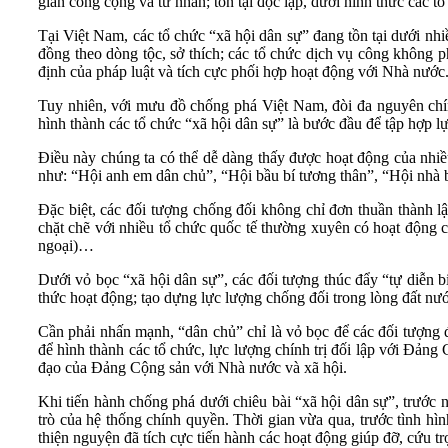
gian công cộng và tư nhân; tồn tại độc lập, dưới hình thức các t
Tại Việt Nam, các tổ chức “xã hội dân sự” đang tồn tại dưới nhiề
đồng theo dòng tộc, sở thích; các tổ chức dịch vụ công không 
định của pháp luật và tích cực phối hợp hoạt động với Nhà nước
Tuy nhiên, với mưu đồ chống phá Việt Nam, đòi đa nguyên chính 
hình thành các tổ chức “xã hội dân sự” là bước đầu để tập hợp lự
Điều này chúng ta có thể dễ dàng thấy được hoạt động của nhiều
như: “Hội anh em dân chủ”, “Hội bầu bí tương thân”, “Hội nhà
Đặc biệt, các đối tượng chống đối không chỉ đơn thuần thành l
chặt chẽ với nhiều tổ chức quốc tế thường xuyên có hoạt động
ngoại)…
Dưới vỏ bọc “xã hội dân sự”, các đối tượng thúc đẩy “tự diễn b
thức hoạt động; tạo dựng lực lượng chống đối trong lòng đất n
Cần phải nhấn mạnh, “dân chủ” chỉ là vỏ bọc để các đối tượng đ
để hình thành các tổ chức, lực lượng chính trị đối lập với Đản
đạo của Đảng Cộng sản với Nhà nước và xã hội.
Khi tiến hành chống phá dưới chiêu bài “xã hội dân sự”, trước n
trò của hệ thống chính quyền. Thời gian vừa qua, trước tình hì
thiện nguyện đã tích cực tiến hành các hoạt động giúp đỡ, cứu t