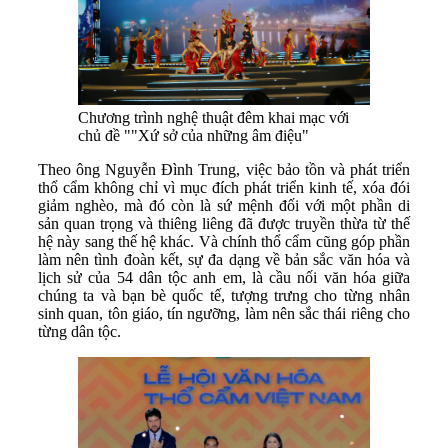
Chương trình nghệ thuật đêm khai mạc với
chủ đề ""Xứ sở của những âm điệu"
Theo ông Nguyễn Đình Trung, việc bảo tồn và phát triển
thổ cẩm không chỉ vì mục đích phát triển kinh tế, xóa đói
giảm nghèo, mà đó còn là sứ mệnh đối với một phần di
sản quan trọng và thiêng liêng đã được truyền thừa từ thế
hệ này sang thế hệ khác. Và chính thổ cẩm cũng góp phần
làm nên tình đoàn kết, sự đa dạng về bản sắc văn hóa và
lịch sử của 54 dân tộc anh em, là cầu nối văn hóa giữa
chúng ta và bạn bè quốc tế, tượng trưng cho từng nhân
sinh quan, tôn giáo, tín ngưỡng, làm nên sắc thái riêng cho
từng dân tộc.