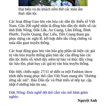
Đại biểu và du khách nếm thử các món ẩm
thực dân tộc
Các hoạt động Giao lưu văn hóa các dân tộc thiểu số Việt
Nam. Gần 200 nghệ nhân là đồng bào dân tộc thiểu số các
tỉnh Đăk Nông, Đăk Lắk, An Giang, Lâm Đồng, Bình
Phước, Tuyên Quang, Bạc Liêu, Tiền Giang tham gia
phục dựng các nghi lễ, kết hợp diễn tấu cồng chiêng và
múa dân gian truyền thống.
Các hoạt động giao lưu văn hóa góp phần tái hiện các giá
trị văn hóa truyền thống giàu bản sắc của đồng bào các
dân tộc thiểu số, khơi dậy niềm tự hào và thúc đẩy công
tác bảo tồn, phát huy các giá trị văn hóa truyền thống.
Đặc biệt, chiều ngày 27/11 sẽ diễn ra một Fashion show
trình diễn trang phục thổ cẩm Việt Nam mang tên "Hương
rừng sắc núi".
Báo Dân tộc và Phát triển sẽ tiếp tục cập
nhật ở những bản tin sau.
Đăk Nông: Đưa nghề dệt thổ cẩm vào mô hình giảm
nghèo
Nguyệt Anh