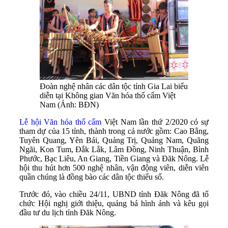
Đoàn nghệ nhân các dân tộc tỉnh Gia Lai biểu
diễn tại Không gian Văn hóa thổ cẩm Việt
Nam (Ảnh: BĐN)
Lễ hội Văn hóa thổ cẩm
Việt Nam lần thứ 2/2020 có sự
tham dự của 15 tỉnh, thành trong cả nước gồm: Cao Bằng,
Tuyên Quang, Yên Bái, Quảng Trị, Quảng Nam, Quãng
Ngãi, Kon Tum, Đắk Lắk, Lâm Đồng, Ninh Thuận, Bình
Phước, Bạc Liêu, An Giang, Tiền Giang và Đăk Nông. Lễ
hội thu hút hơn 500 nghệ nhân, vận động viên, diễn viên
quần chúng là đồng bào các dân tộc thiểu số.
Trước đó, vào chiều 24/11, UBND tỉnh Đăk Nông đã tổ
chức Hội nghị giới thiệu, quảng bá hình ảnh và kêu gọi
đầu tư du lịch tỉnh Đăk Nông.