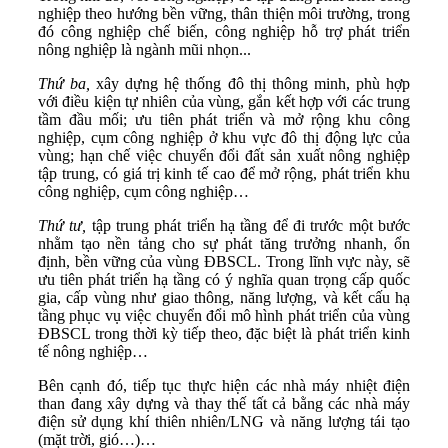
nghiệp theo hướng bền vững, thân thiện môi trường, trong
đó công nghiệp chế biến, công nghiệp hỗ trợ phát triển
nông nghiệp là ngành mũi nhọn...
Thứ ba,
xây dựng hệ thống đô thị thông minh, phù hợp
với điều kiện tự nhiên của vùng, gắn kết hợp với các trung
tầm đầu mối; ưu tiên phát triển và mở rộng khu công
nghiệp, cụm công nghiệp ở khu vực đô thị động lực của
vùng; hạn chế việc chuyển đổi đất sản xuất nông nghiệp
tập trung, có giá trị kinh tế cao để mở rộng, phát triển khu
công nghiệp, cụm công nghiệp…
Thứ tư,
tập trung phát triển hạ tầng để đi trước một bước
nhằm tạo nền tảng cho sự phát tăng trưởng nhanh, ổn
định, bền vững của vùng ĐBSCL. Trong lĩnh vực này, sẽ
ưu tiên phát triển hạ tầng có ý nghĩa quan trọng cấp quốc
gia, cấp vùng như giao thông, năng lượng, và kết cấu hạ
tầng phục vụ việc chuyển đổi mô hình phát triển của vùng
ĐBSCL trong thời kỳ tiếp theo, đặc biệt là phát triển kinh
tế nông nghiệp…
Bên cạnh đó, tiếp tục thực hiện các nhà máy nhiệt điện
than đang xây dựng và thay thế tất cả bằng các nhà máy
điện sử dụng khí thiên nhiên/LNG và năng lượng tái tạo
(mặt trời, gió…)…