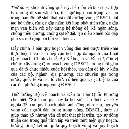
Thứ năm,
khoanh vùng quản lý, bảo tồn và khai thác hợp
lý những di sản văn hóa, tín ngưỡng quan trọng và chú
trọng bảo tồn hệ sinh thái và môi trường vùng ĐBSCL; tái
tạo hệ thống rừng ngập mặn; kết hợp phát triển rừng ngập
mặn ven biển với xây dựng hệ thống đê, kè ngăn sóng,
chống triều cường, chống sạt lở đất, tạo điều khiển bồi đắp
phù sa, mở rộng bãi bồi ven biển…
Đây chính là bản quy hoạch vùng đầu tiên được triển khai
thực hiện theo cách tiếp cận tích hợp đa ngành của Luật
Quy hoạch. Chính vì thế, Bộ Kế hoạch và Đầu tư, đơn vị
chủ trì xây dựng Quy hoạch vùng ĐBSCL, trong thời gian
qua đã tổ chức nhiều cuộc hội thảo, tọa đàm để lấy ý kiến
của các bộ, ngành, địa phương, các chuyên gia trong
nước, quốc tế và các tổ chức có liên quan, đặc biệt là của
các địa phương trong vùng ĐBSCL.
Thứ trưởng Bộ Kế hoạch và Đầu tư Trần Quốc Phương
cho biết: “Sự tham gia này là hết sức cần thiết và có ý
nghĩa để bản quy hoạch phản ánh đúng nhu cầu, nguyện
vọng của người dân trong trong vùng ĐBSCL, thực sự
giúp tháo gỡ những vấn đề nút thắt phát triển, tạo sự đồng
thuận cao trong quá trình lập và triển thực hiện quy hoạch,
hướng tới sự kết nối giữa quy hoạch vùng và quy hoạch