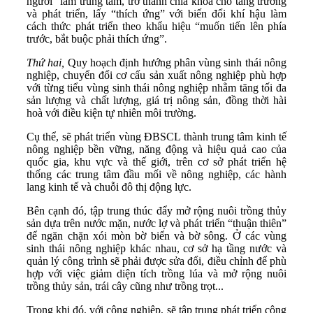
người” làm trung tâm, trở thành chìa khóa cho tăng trưởng
và phát triển, lấy “thích ứng” với biến đổi khí hậu làm
cách thức phát triển theo khẩu hiệu “muốn tiến lên phía
trước, bắt buộc phải thích ứng”.
Thứ hai,
Quy hoạch định hướng phân vùng sinh thái nông
nghiệp, chuyển đổi cơ cấu sản xuất nông nghiệp phù hợp
với từng tiểu vùng sinh thái nông nghiệp nhằm tăng tối đa
sản lượng và chất lượng, giá trị nông sản, đồng thời hài
hoà với điều kiện tự nhiên môi trường.
Cụ thể, sẽ phát triển vùng ĐBSCL thành trung tâm kinh tế
nông nghiệp bền vững, năng động và hiệu quả cao của
quốc gia, khu vực và thế giới, trên cơ sở phát triển hệ
thống các trung tâm đầu mối về nông nghiệp, các hành
lang kinh tế và chuỗi đô thị động lực.
Bên cạnh đó, tập trung thúc đẩy mở rộng nuôi trồng thủy
sản dựa trên nước mặn, nước lợ và phát triển “thuận thiên”
để ngăn chặn xói mòn bờ biển và bờ sông. Ở các vùng
sinh thái nông nghiệp khác nhau, cơ sở hạ tầng nước và
quản lý công trình sẽ phải được sửa đổi, điều chỉnh để phù
hợp với việc giảm diện tích trồng lúa và mở rộng nuôi
trồng thủy sản, trái cây cũng như trồng trọt...
Trong khi đó, với công nghiệp, sẽ tập trung phát triển công