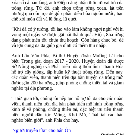
xóa sổ cả bản làng, anh Điệp càng nhận thức rõ vai trò của
trồng rừng. Từ đó, anh chọn trồng rừng xoan, lát trên
những quả đồi trọc để góp phần điều hòa nguồn nước, hạn
chế xói mòn đất và lũ ống, lũ quét.
“Khi đã có ý tưởng, tôi lao vào làm không ngơi nghỉ với hi
vọng một ngày sẽ được gặt hái thành quả. Hiện, 8ha rừng
đang phát triển tốt, chưa thu hoạch. Còn hàng chục bò, dê
và lợn cũng đã đã giúp gia đình có thêm thu nhập.
Anh Lâu Văn Phía, Bí thư Huyện đoàn Mường Lát cho
biết: Trong giai đoạn 2017 - 2020, Huyện đoàn đã được
Sở Nông nghiệp và Phát triển nông thôn tỉnh Thanh Hóa
hỗ trợ cây giống, tập huấn kỹ thuật trồng rừng. Đến nay,
các đoàn viên, thanh niên trên địa bàn huyện đã trồng mới
được gần 200 ha rừng, giúp phòng chống thiên tai và giảm
nghèo tại địa phương.
“Thời gian tới, chúng tôi tiếp tục hỗ trợ tối đa cho các đoàn
viên, thanh niên trên địa bàn phát triển mô hình trồng rừng
kinh tế và phòng, chống thiên tai, đặc biệt ưu tiên thanh
niên người dân tộc Mông, Khơ Mú, Thái tại các bản
nghèo biên giới”, anh Phía cho hay.
'Người truyền lửa” cho bản Ón