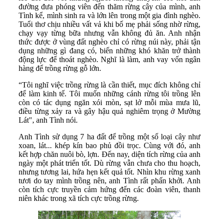
đường đưa phóng viên đến thăm rừng cây của mình, anh
Tình kể, mình sinh ra và lớn lên trong một gia đình nghèo.
Tuổi thơ chịu nhiều vất vả khi bố mẹ phải sống nhờ rừng,
chạy vạy từng bữa nhưng vẫn không đủ ăn. Anh nhận
thức được ở vùng đất nghèo chỉ có rừng núi này, phải tận
dụng những gì đang có, biến những khó khăn trở thành
động lực để thoát nghèo. Nghĩ là làm, anh vay vốn ngân
hàng để trồng rừng gỗ lớn.
“Tôi nghĩ việc trồng rừng là cần thiết, mục đích không chỉ
để làm kinh tế. Tôi muốn những cánh rừng tôi trồng lên
còn có tác dụng ngăn xói mòn, sạt lở mỗi mùa mưa lũ,
điều từng xảy ra và gây hậu quả nghiêm trọng ở Mường
Lát", anh Tình nói.
Anh Tình sử dụng 7 ha đất để trồng một số loại cây như
xoan, lát... khép kín bao phủ đồi trọc. Cùng với đó, anh
kết hợp chăn nuôi bò, lợn. Đến nay, diện tích rừng của anh
ngày một phát triển tốt. Dù rừng vẫn chưa cho thu hoạch,
nhưng tương lai, hứa hẹn kết quả tốt. Nhìn khu rừng xanh
tươi do tay mình trồng nên, anh Tình rất phấn khởi. Anh
còn tích cực truyền cảm hứng đến các đoàn viên, thanh
niên khác trong xã tích cực trồng rừng.