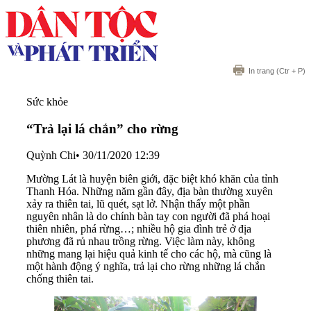
In trang
(Ctr + P)
Sức khỏe
“Trả lại lá chắn” cho rừng
Quỳnh Chi
•
30/11/2020 12:39
Mường Lát là huyện biên giới, đặc biệt khó khăn của tỉnh
Thanh Hóa. Những năm gần đây, địa bàn thường xuyên
xảy ra thiên tai, lũ quét, sạt lở. Nhận thấy một phần
nguyên nhân là do chính bàn tay con người đã phá hoại
thiên nhiên, phá rừng…; nhiều hộ gia đình trẻ ở địa
phương đã rủ nhau trồng rừng. Việc làm này, không
những mang lại hiệu quả kinh tế cho các hộ, mà cũng là
một hành động ý nghĩa, trả lại cho rừng những lá chắn
chống thiên tai.