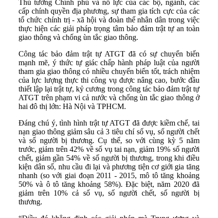
Thủ tướng Chính phủ và nỗ lực của các bộ, ngành, các
cấp chính quyền địa phương, sự tham gia tích cực của các
tổ chức chính trị - xã hội và đoàn thể nhân dân trong việc
thực hiện các giải pháp trọng tâm bảo đảm trật tự an toàn
giao thông và chống ùn tắc giao thông.
Công tác bảo đảm trật tự ATGT đã có sự chuyển biến
mạnh mẽ, ý thức tự giác chấp hành pháp luật của người
tham gia giao thông có nhiều chuyến biến tốt, trách nhiệm
của lực lượng thực thi công vụ được nâng cao, bước đầu
thiết lập lại trật tự, kỷ cương trong công tác bảo đảm trật tự
ATGT trên phạm vi cả nước và chống ùn tắc giao thông ở
hai đô thị lớn: Hà Nội và TPHCM.
Đáng chú ý, tình hình trật tự ATGT đã được kiềm chế, tai
nạn giao thông giảm sâu cả 3 tiêu chí số vụ, số người chết
và số người bị thương. Cụ thể, so với cùng kỳ 5 năm
trước, giảm trên 42% về số vụ tai nạn, giảm 19% số người
chết, giảm gần 54% về số người bị thương, trong khi điều
kiện dân số, nhu cầu đi lại và phương tiện cơ giới gia tăng
nhanh (so với giai đoạn 2011 - 2015, mô tô tăng khoảng
50% và ô tô tăng khoảng 58%). Đặc biệt, năm 2020 đã
giảm trên 10% cả số vụ, số người chết, số người bị
thương.