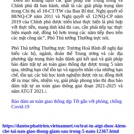
“Điều đó khẳng định các giải pháp mà Trung ương và
Chính phủ đã ban hành, nhất là các giải pháp trọng tâm
trong Chỉ thị số 18-CT/TW của Ban Bí thư, Nghị quyết số
88/NQ-CP năm 2011 và Nghị quyết số 12/NQ-CP năm
2019 của Chính phủ được triển khai thực hiện là phù hợp
với thực tiễn, mang tính khả thi cao, cần phải tiếp tục thực
hiện mạnh mẽ, đồng bộ hơn trong các năm tiếp theo trên
các mặt công tác”, Phó Thủ tướng Thường trực nói.
Phó Thủ tướng Thường trực Trương Hoà Bình đề nghị đại
biểu các bộ, ngành, đoàn thể Trung ương và các địa
phương tập trung thảo luận đánh giá kết quả và giải pháp
bảo đảm trật tự an toàn giao thông đạt được trong 5 năm
qua, những hạn chế tồn tại và nguyên nhân của những hạn
chế, tồn tại; các bài học kinh nghiệm được rút ra; đồng thời
đề ra mục tiêu, nhiệm vụ, giải pháp phong trào thi đua bảo
đảm trật tự an toàn giao thông giai đoạn 2021-2025 và
năm ATGT 2021./.
Bảo đảm an toàn giao thông dịp Tết gắn với phòng, chống
Covid-19
https://dantocphattrien.vietnamnet.vn/trat-tu-atgt-duoc-kiem-
che-tai-nan-giao-thong-giam-sau-trong-5-nam-12367.html