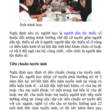
Ảnh minh họa
Nghị định nêu rõ, người học là
người dân tộc thiểu số
thuộc đối tượng được hưởng chế độ cử tuyển gồm người
dân tộc thiểu số rất ít người; người dân tộc thiểu số ở vùng
có điều kiện kinh tế-xã hội đặc biệt khó khăn chưa có hoặc
có rất ít đội ngũ cán bộ, công chức, viên chức là người dân
tộc thiểu số.
Tiêu chuẩn tuyển sinh
Nghị định quy định rõ tiêu chuẩn chung của tuyển sinh.
Theo đó, người học được cử tuyển phải thường trú từ 5
năm liên tục trở lên tính đến năm tuyển sinh tại vùng có
điều kiện kinh tế - xã hội đặc biệt khó khăn; có cha mẹ đẻ
hoặc cha mẹ nuôi (hoặc có một trong hai bên là cha đẻ
hoặc mẹ đẻ, cha nuôi hoặc mẹ nuôi), người trực tiếp nuôi
dưỡng sống tại vùng này; đạt các tiêu chuẩn sơ tuyển đối
với các ngành, nghề có yêu cầu sơ tuyển; không quá 22
tuổi tính đến năm tuyển sinh, có đủ sức khỏe theo quy