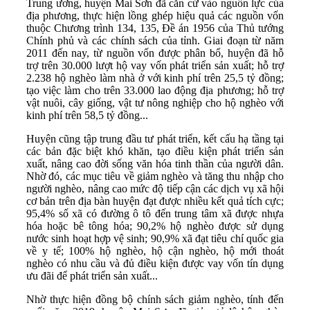
Trung ương, huyện Mai Sơn đã căn cứ vào nguồn lực của
địa phương, thực hiện lồng ghép hiệu quả các nguồn vốn
thuộc Chương trình 134, 135, Đề án 1956 của Thủ tướng
Chính phủ và các chính sách của tỉnh. Giai đoạn từ năm
2011 đến nay, từ nguồn vốn được phân bổ, huyện đã hỗ
trợ trên 30.000 lượt hộ vay vốn phát triển sản xuất; hỗ trợ
2.238 hộ nghèo làm nhà ở với kinh phí trên 25,5 tỷ đồng;
tạo việc làm cho trên 33.000 lao động địa phương; hỗ trợ
vật nuôi, cây giống, vật tư nông nghiệp cho hộ nghèo với
kinh phí trên 58,5 tỷ đồng...
Huyện cũng tập trung đầu tư phát triển, kết cấu hạ tầng tại
các bản đặc biệt khó khăn, tạo điều kiện phát triển sản
xuất, nâng cao đời sống văn hóa tinh thần của người dân.
Nhờ đó, các mục tiêu về giảm nghèo và tăng thu nhập cho
người nghèo, nâng cao mức độ tiếp cận các dịch vụ xã hội
cơ bản trên địa bàn huyện đạt được nhiều kết quả tích cực;
95,4% số xã có đường ô tô đến trung tâm xã được nhựa
hóa hoặc bê tông hóa; 90,2% hộ nghèo được sử dụng
nước sinh hoạt hợp vệ sinh; 90,9% xã đạt tiêu chí quốc gia
về y tế; 100% hộ nghèo, hộ cận nghèo, hộ mới thoát
nghèo có nhu cầu và đủ điều kiện được vay vốn tín dụng
ưu đãi để phát triển sản xuất...
Nhờ thực hiện đồng bộ chính sách giảm nghèo, tính đến