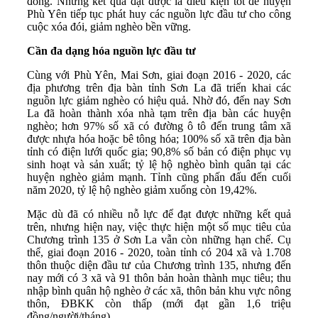
đồng. Những kết quả đạt được là điều kiện tốt để huyện
Phù Yên tiếp tục phát huy các nguồn lực đầu tư cho công
cuộc xóa đói, giảm nghèo bền vững.
Cần đa dạng hóa nguồn lực đầu tư
Cùng với Phù Yên, Mai Sơn, giai đoạn 2016 - 2020, các
địa phương trên địa bàn tỉnh Sơn La đã triển khai các
nguồn lực giảm nghèo có hiệu quả. Nhờ đó, đến nay Sơn
La đã hoàn thành xóa nhà tạm trên địa bàn các huyện
nghèo; hơn 97% số xã có đường ô tô đến trung tâm xã
được nhựa hóa hoặc bê tông hóa; 100% số xã trên địa bàn
tỉnh có điện lưới quốc gia; 90,8% số bản có điện phục vụ
sinh hoạt và sản xuất; tỷ lệ hộ nghèo bình quân tại các
huyện nghèo giảm mạnh. Tỉnh cũng phấn đấu đến cuối
năm 2020, tỷ lệ hộ nghèo giảm xuống còn 19,42%.
Mặc dù đã có nhiều nỗ lực để đạt được những kết quả
trên, nhưng hiện nay, việc thực hiện một số mục tiêu của
Chương trình 135 ở Sơn La vẫn còn những hạn chế. Cụ
thể, giai đoạn 2016 - 2020, toàn tỉnh có 204 xã và 1.708
thôn thuộc diện đầu tư của Chương trình 135, nhưng đến
nay mới có 3 xã và 91 thôn bản hoàn thành mục tiêu; thu
nhập bình quân hộ nghèo ở các xã, thôn bản khu vực nông
thôn, ĐBKK còn thấp (mới đạt gần 1,6 triệu
đồng/người/tháng)…