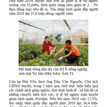
cuối năm 2019, huyện Mai Sơn đã giảm tỷ lệ hộ nghèo
xuống còn 15,64%, bình quân hàng năm giảm từ 2 - 3%
theo đúng mục tiêu đề ra. Thu nhập bình quân đầu người
năm 2019 đạt 37,8 triệu đồng/ người/ năm.
Mô hình trồng dâu tây của HTX nông nghiệp
sinh thái Nà Sản (Mai Sơn). Ảnh TL
Còn tại Phù Yên, theo ông Đào Văn Nguyên, Chủ tịch
UBND huyện, trong 5 năm qua, nhờ thực hiện hiệu quả
các chính sách giảm nghèo, tình hình kinh tế - xã hội đã có
những chuyển biến tích cực, tỷ lệ hộ nghèo toàn huyện
giảm bình quân 4%/năm. Đến hết năm 2019 còn 17,5%,
thu nhập bình quân đầu người năm 2019 đạt 34,4 triệu