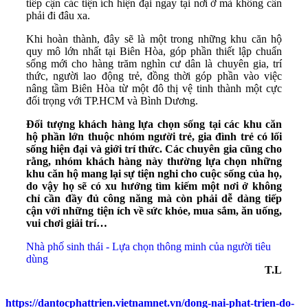
tiếp cận các tiện ích hiện đại ngay tại nơi ở mà không cần
phải đi đâu xa.
Khi hoàn thành, đây sẽ là một trong những khu căn hộ
quy mô lớn nhất tại Biên Hòa, góp phần thiết lập chuẩn
sống mới cho hàng trăm nghìn cư dân là chuyên gia, trí
thức, người lao động trẻ, đồng thời góp phần vào việc
nâng tầm Biên Hòa từ một đô thị vệ tinh thành một cực
đối trọng với TP.HCM và Bình Dương.
Đối tượng khách hàng lựa chọn sống tại các khu căn
hộ phần lớn thuộc nhóm người trẻ, gia đình trẻ có lối
sống hiện đại và giới trí thức. Các chuyên gia cũng cho
rằng, nhóm khách hàng này thường lựa chọn những
khu căn hộ mang lại sự tiện nghi cho cuộc sống của họ,
do vậy họ sẽ có xu hướng tìm kiếm một nơi ở không
chỉ cần đầy đủ công năng mà còn phải dễ dàng tiếp
cận với những tiện ích về sức khỏe, mua sắm, ăn uống,
vui chơi giải trí…
Nhà phố sinh thái - Lựa chọn thông minh của người tiêu
dùng
T.L
https://dantocphattrien.vietnamnet.vn/dong-nai-phat-trien-do-