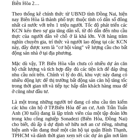
Biên Hòa 2…
Theo thống kê chính thức từ UBND tỉnh Đồng Nai, hiện
nay Biên Hòa là thành phố trực thuộc tỉnh có dân số đông
nhất cả nước với trên 1 triệu người. Tốc độ phát triển các
KCN kéo theo sự gia tăng dân số, từ đó dẫn đến nhu cầu
thực của người dân về chỗ ở là khá lớn. Với hàng trăm
nghìn chuyên gia, trí thức và người lao động tại các KCN
này, đây được xem là "cơ hội vàng" về lượng cầu cho bất
động sản nhà ở tại địa phương.
Mặc dù vậy, TP. Biên Hòa vẫn chưa có nhiều dự án căn
hộ chất lượng và tích hợp đầy đủ các tiện ích để đáp ứng
nhu cầu nói trên. Chính vì lý do đó, khu vực này đang có
nhiều động lực để thị trường bất động sản căn hộ tăng tốc
trong thời gian tới và tiếp tục hấp dẫn khách hàng mua để
ở cũng như đầu tư.
Là một trong những người trẻ đang có nhu cầu tìm kiếm
các khu căn hộ ở TP.Biên Hòa để an cư, Anh Trần Tuấn
Anh (30 tuổi) đang là lập trình viên của một tập đoàn lớn
trong khu công nghiệp Sonadezi (Biên Hòa, Đồng Nai)
cho biết, dù ấp ủ dự định sở hữu nơi an cư riêng, nhưng
hiện anh vẫn đang thuê một căn hộ tại quận Bình Thạnh,
TPHCM và dành thời gian xem xét các dự án gần nơi làm