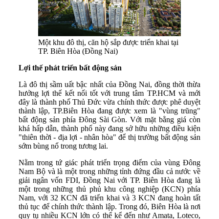
Một khu đô thị, căn hộ sắp được triển khai tại
TP. Biên Hòa (Đồng Nai)
Lợi thế phát triển bất động sản
Là đô thị sầm uất bậc nhất của Đồng Nai, đồng thời thừa
hưởng lợi thế kết nối tốt với trung tâm TP.HCM và mới
đây là thành phố Thủ Đức vừa chính thức được phê duyệt
thành lập, TP.Biên Hòa đang được xem là "vùng trũng"
bất động sản phía Đông Sài Gòn. Với mặt bằng giá còn
khá hấp dẫn, thành phố này đang sở hữu những điều kiện
"thiên thời - địa lợi - nhân hòa" để thị trường bất động sản
sớm bùng nổ trong tương lai.
Nằm trong tứ giác phát triển trọng điểm của vùng Đông
Nam Bộ và là một trong những tỉnh đứng đầu cả nước về
giải ngân vốn FDI, Đồng Nai với TP. Biên Hòa đang là
một trong những thủ phủ khu công nghiệp (KCN) phía
Nam, với 32 KCN đã triển khai và 3 KCN đang hoàn tất
thủ tục để chính thức thành lập. Trong đó, Biên Hòa là nơi
quy tụ nhiều KCN lớn có thể kể đến như Amata, Loteco,