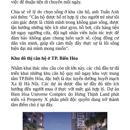
việc để thuận tiện di chuyển mỗi ngày.
Chia sẻ về lý do chọn sống ở khu căn hộ, anh Tuấn Anh
nói thêm: "Căn hộ được bố trí hợp lý cho người trẻ như tôi
cảm giác được là chính mình trong không gian sống, được
tận hưởng những tiện ích như gym, hồ bơi, cửa hàng tiện
lợi ngay ngưỡng cửa, đội ngũ nhân viên luôn túc trực để
đảm bảo không gian chung luôn sạch sẽ, cộng đồng cư
dân văn minh, giúp tôi cảm thấy đây thực sự là lối sống
hiện đại mà mình mong muốn".
Khu đô thị căn hộ ở TP. Biên Hòa
Nhằm khai thác nhu cầu còn rất lớn này, các chủ đầu tư đã
triển khai những khu căn hộ quy mô ngay khu vực trung
tâm TP.Biên Hòa, đặc biệt là dọc tuyến đường huyết mạch
Xa lộ Hà Nội. Các dự án được đầu tư đầy đủ tiện ích
hướng đến người mua ở thực với mức giá hợp lý. Dự án
Bien Hoa Universe Complex do Hưng Thịnh Land phát
triển và Property X phân phối độc quyền đang trở thành
tâm điểm chú ý tại đây.