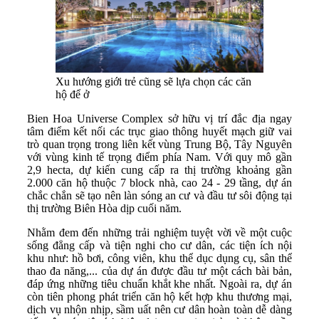
Xu hướng giới trẻ cũng sẽ lựa chọn các căn
hộ để ở
Bien Hoa Universe Complex sở hữu vị trí đắc địa ngay
tâm điểm kết nối các trục giao thông huyết mạch giữ vai
trò quan trọng trong liên kết vùng Trung Bộ, Tây Nguyên
với vùng kinh tế trọng điểm phía Nam. Với quy mô gần
2,9 hecta, dự kiến cung cấp ra thị trường khoảng gần
2.000 căn hộ thuộc 7 block nhà, cao 24 - 29 tầng, dự án
chắc chắn sẽ tạo nên làn sóng an cư và đầu tư sôi động tại
thị trường Biên Hòa dịp cuối năm.
Nhằm đem đến những trải nghiệm tuyệt vời về một cuộc
sống đẳng cấp và tiện nghi cho cư dân, các tiện ích nội
khu như: hồ bơi, công viên, khu thể dục dụng cụ, sân thể
thao đa năng,... của dự án được đầu tư một cách bài bản,
đáp ứng những tiêu chuẩn khắt khe nhất. Ngoài ra, dự án
còn tiên phong phát triển căn hộ kết hợp khu thương mại,
dịch vụ nhộn nhịp, sầm uất nên cư dân hoàn toàn dễ dàng