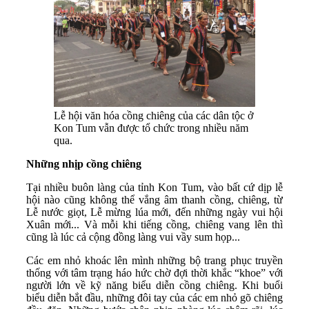
Lễ hội văn hóa cồng chiêng của các dân tộc ở
Kon Tum vẫn được tổ chức trong nhiều năm
qua.
Những nhịp cồng chiêng
Tại nhiều buôn làng của tỉnh Kon Tum, vào bất cứ dịp lễ
hội nào cũng không thể vắng âm thanh cồng, chiêng, từ
Lễ nước giọt, Lễ mừng lúa mới, đến những ngày vui hội
Xuân mới... Và mỗi khi tiếng cồng, chiêng vang lên thì
cũng là lúc cả cộng đồng làng vui vầy sum họp...
Các em nhỏ khoác lên mình những bộ trang phục truyền
thống với tâm trạng háo hức chờ đợi thời khắc “khoe” với
người lớn về kỹ năng biểu diễn cồng chiêng. Khi buổi
biểu diễn bắt đầu, những đôi tay của các em nhỏ gõ chiêng