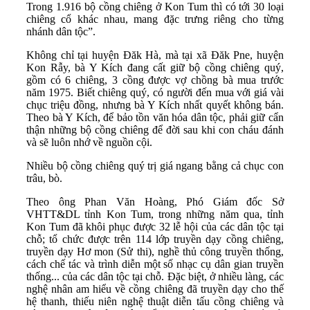
Trong 1.916 bộ cồng chiêng ở Kon Tum thì có tới 30 loại
chiêng cổ khác nhau, mang đặc trưng riêng cho từng
nhánh dân tộc”.
Không chỉ tại huyện Đăk Hà, mà tại xã Đăk Pne, huyện
Kon Rẫy, bà Y Kích đang cất giữ bộ cồng chiêng quý,
gồm có 6 chiêng, 3 cồng được vợ chồng bà mua trước
năm 1975. Biết chiêng quý, có người đến mua với giá vài
chục triệu đồng, nhưng bà Y Kích nhất quyết không bán.
Theo bà Y Kích, để bảo tồn văn hóa dân tộc, phải giữ cẩn
thận những bộ cồng chiêng để đời sau khi con cháu đánh
và sẽ luôn nhớ về nguồn cội.
Nhiều bộ cồng chiêng quý trị giá ngang bằng cả chục con
trâu, bò.
Theo ông Phan Văn Hoàng, Phó Giám đốc Sở
VHTT&DL tỉnh Kon Tum, trong những năm qua, tỉnh
Kon Tum đã khôi phục được 32 lễ hội của các dân tộc tại
chỗ; tổ chức được trên 114 lớp truyền dạy cồng chiêng,
truyền dạy Hơ mon (Sử thi), nghề thủ công truyền thống,
cách chế tác và trình diễn một số nhạc cụ dân gian truyền
thống... của các dân tộc tại chỗ. Đặc biệt, ở nhiều làng, các
nghệ nhân am hiểu về cồng chiêng đã truyền dạy cho thế
hệ thanh, thiếu niên nghệ thuật diễn tấu cồng chiêng và