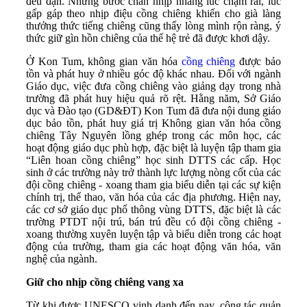
đều đặn. Những bước chân nhịp nhàng lúc chậm rãi, lúc
gấp gáp theo nhịp điệu cồng chiêng khiến cho già làng
thưởng thức tiếng chiêng cũng thấy lòng mình rộn ràng, ý
thức giữ gìn hồn chiêng của thế hệ trẻ đã được khơi dậy.
Ở Kon Tum, không gian văn hóa
cồng chiêng
được bảo
tồn và phát huy ở nhiều góc độ khác nhau. Đối với ngành
Giáo dục, việc đưa cồng chiêng vào giảng dạy trong nhà
trường đã phát huy hiệu quả rõ rệt. Hằng năm, Sở Giáo
dục và Đào tạo (GD&ĐT) Kon Tum đã đưa nội dung giáo
dục bảo tồn, phát huy giá trị Không gian văn hóa cồng
chiêng Tây Nguyên lồng ghép trong các môn học, các
hoạt động giáo dục phù hợp, đặc biệt là luyện tập tham gia
“Liên hoan cồng chiêng” học sinh DTTS các cấp. Học
sinh ở các trường này trở thành lực lượng nòng cốt của các
đội cồng chiêng - xoang tham gia biểu diễn tại các sự kiện
chính trị, thể thao, văn hóa của các địa phương. Hiện nay,
các cơ sở giáo dục phổ thông vùng DTTS, đặc biệt là các
trường PTDT nội trú, bán trú đều có đội cồng chiêng -
xoang thường xuyên luyện tập và biểu diễn trong các hoạt
động của trường, tham gia các hoạt động văn hóa, văn
nghệ của ngành.
Giữ cho nhịp cồng chiêng vang xa
Từ khi được UNESCO vinh danh đến nay, công tác quản