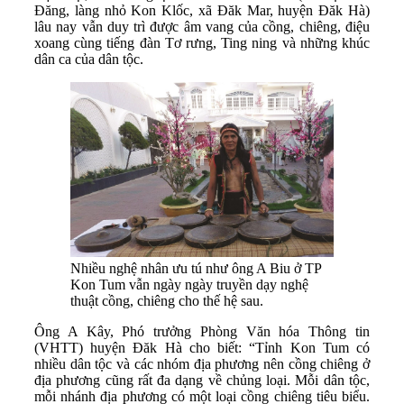
Đăng, làng nhỏ Kon Klốc, xã Đăk Mar, huyện Đăk Hà)
lâu nay vẫn duy trì được âm vang của cồng, chiêng, điệu
xoang cùng tiếng đàn Tơ rưng, Ting ning và những khúc
dân ca của dân tộc.
Nhiều nghệ nhân ưu tú như ông A Biu ở TP
Kon Tum vẫn ngày ngày truyền dạy nghệ
thuật cồng, chiêng cho thế hệ sau.
Ông A Kây, Phó trưởng Phòng Văn hóa Thông tin
(VHTT) huyện Đăk Hà cho biết: “Tỉnh Kon Tum có
nhiều dân tộc và các nhóm địa phương nên cồng chiêng ở
địa phương cũng rất đa dạng về chủng loại. Mỗi dân tộc,
mỗi nhánh địa phương có một loại cồng chiêng tiêu biểu.