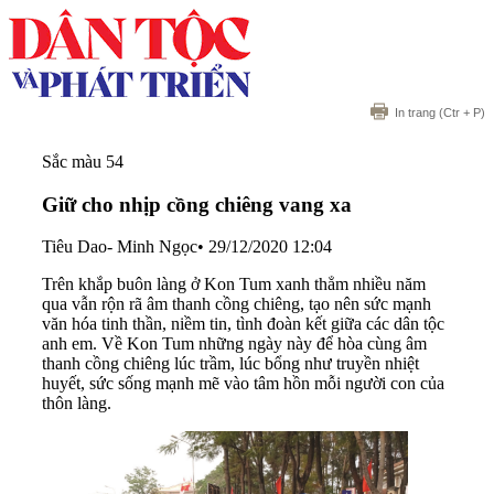
In trang
(Ctr + P)
Sắc màu 54
Giữ cho nhịp cồng chiêng vang xa
Tiêu Dao- Minh Ngọc
•
29/12/2020 12:04
Trên khắp buôn làng ở Kon Tum xanh thẳm nhiều năm
qua vẫn rộn rã âm thanh cồng chiêng, tạo nên sức mạnh
văn hóa tinh thần, niềm tin, tình đoàn kết giữa các dân tộc
anh em. Về Kon Tum những ngày này để hòa cùng âm
thanh cồng chiêng lúc trầm, lúc bổng như truyền nhiệt
huyết, sức sống mạnh mẽ vào tâm hồn mỗi người con của
thôn làng.