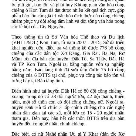
lý, giữ gìn, bảo tồn và phát huy Không gian văn hóa cồng
chiêng ở Kon Tum đã đạt được nhiều kết quả tích cực, góp
phần bảo tồn các giá trị văn hóa đích thực của cồng chiêng
nhằm phục vụ đời sống tâm linh và đời sống văn hóa trong
các lễ hội của Tây Nguyên.
Theo thông tin từ Sở Văn hóa Thể thao và Du lịch
(VHTT&DL) Kon Tum, từ năm 2007 - 2015, Sở đã triển
khai nghiên cứu, điều tra và thống kê được 776 bộ cồng
chiêng của các dân tộc Xơ Đăng, Gia Rai, Ba Na, Rơ
Măm trên địa bàn các huyện: Đăk Tô, Sa Thầy, Đăk Hà
và TP. Kon Tum. Ngoài ra, bằng nguồn vốn sự nghiệp
hằng năm, Bảo tàng tỉnh đã sưu tầm được 75 bộ cồng
chiêng của 6 DTTS tại chỗ, phục vụ công tác bảo tồn và
trưng bày tại Bảo tàng tỉnh.
Điển hình như tại huyện Đăk Hà có 80 đội cồng chiêng -
xoang, trong đó có 38 đội người lớn, 42 đội thanh, thiếu
niên, một số thôn còn có đội cồng chiêng nữ. Ngoài ra,
huyện Đăk Hà tổ chức 3 lớp chỉnh chiêng cho các nghệ
nhân dân gian tại các xã, mỗi lớp có 15 - 20 nghệ nhân
tham gia. Đến nay, hầu hết các thôn DTTS trên địa bàn
huyện đều có nghệ nhân chỉnh chiêng.
Đặc biệt, có nữ Nghệ nhân Ưu tú Y Khar (dân tộc Xơ