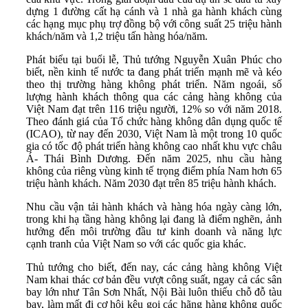
dựng 1 đường cất hạ cánh và 1 nhà ga hành khách cùng
các hạng mục phụ trợ đồng bộ với công suất 25 triệu hành
khách/năm và 1,2 triệu tấn hàng hóa/năm.
Phát biểu tại buổi lễ, Thủ tướng Nguyễn Xuân Phúc cho
biết, nền kinh tế nước ta đang phát triển mạnh mẽ và kéo
theo thị trường hàng không phát triển. Năm ngoái, số
lượng hành khách thông qua các cảng hàng không của
Việt Nam đạt trên 116 triệu người, 12% so với năm 2018.
Theo đánh giá của Tổ chức hàng không dân dụng quốc tế
(ICAO), từ nay đến 2030, Việt Nam là một trong 10 quốc
gia có tốc độ phát triển hàng không cao nhất khu vực châu
Á- Thái Bình Dương. Đến năm 2025, nhu cầu hàng
không của riêng vùng kinh tế trọng điểm phía Nam hơn 65
triệu hành khách. Năm 2030 đạt trên 85 triệu hành khách.
Nhu cầu vận tải hành khách và hàng hóa ngày càng lớn,
trong khi hạ tầng hàng không lại đang là điểm nghẽn, ảnh
hưởng đến môi trường đầu tư kinh doanh và năng lực
cạnh tranh của Việt Nam so với các quốc gia khác.
Thủ tướng cho biết, đến nay, các cảng hàng không Việt
Nam khai thác cơ bản đều vượt công suất, ngay cả các sân
bay lớn như Tân Sơn Nhất, Nội Bài luôn thiếu chỗ đỗ tàu
bay, làm mất đi cơ hội kêu gọi các hãng hàng không quốc