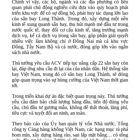
Chính vì vậy, các bộ, ngành và các địa phương có liên
quan phải chủ động nghiên cứu đưa vào quy hoạch phát
triển khu vực để có sự đồng bộ, phát huy tác dụng lớn lao
của sân bay Long Thành. Trong đó, xây dựng một nền
kinh tế xung quanh sân bay, thu hút mạnh mẽ đầu tư trong
nước quốc tế, thay đổi cơ cấu kinh tế, tăng trưởng mạnh
dịch vụ, kể cả dịch vụ trong sân bay, góp phần giải quyết
nhiều việc làm không chỉ ở Đồng Nai mà cả khu vực
Đông, Tây Nam Bộ và cả nước, đóng góp lớn vào ngân
sách nhà nước.
Thủ tướng yêu cầu ACV tiếp tục nâng cấp 22 sân bay còn
lại, đáp ứng nhu cầu đi lại của của nhân dân. Hệ thống sân
bay Việt Nam, trong đó có sân bay Long Thành, sẽ đóng
góp quan trọng vào sự hùng cường của Việt Nam thời gian
tới.
Trong triển khai dự án đặc biệt quan trọng này, Thủ tướng
yêu cầu đảm bảo chất lượng hàng đầu, tiến độ đúng yêu
cầu, chủ đầu tư gương mẫu, không để thất thoát, lãng phí,
tiêu cực và tuyệt đối an ninh, an toàn.
Theo báo cáo của Ủy ban quản lý vốn Nhà nước, Tổng
công ty Cảng hàng không Việt Nam, các hạng mục rà phá
bom mìn, xây dựng hàng rào, san lấp mặt bằng… có tổng