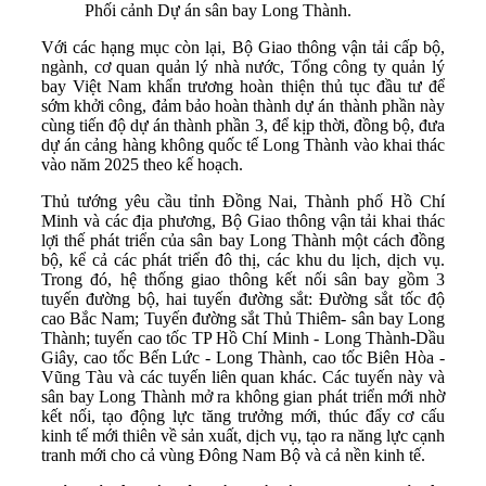
Phối cảnh Dự án sân bay Long Thành.
Với các hạng mục còn lại, Bộ Giao thông vận tải cấp bộ,
ngành, cơ quan quản lý nhà nước, Tổng công ty quản lý
bay Việt Nam khẩn trương hoàn thiện thủ tục đầu tư để
sớm khởi công, đảm bảo hoàn thành dự án thành phần này
cùng tiến độ dự án thành phần 3, để kịp thời, đồng bộ, đưa
dự án cảng hàng không quốc tế Long Thành vào khai thác
vào năm 2025 theo kế hoạch.
Thủ tướng yêu cầu tỉnh Đồng Nai, Thành phố Hồ Chí
Minh và các địa phương, Bộ Giao thông vận tải khai thác
lợi thế phát triển của sân bay Long Thành một cách đồng
bộ, kể cả các phát triển đô thị, các khu du lịch, dịch vụ.
Trong đó, hệ thống giao thông kết nối sân bay gồm 3
tuyến đường bộ, hai tuyến đường sắt: Đường sắt tốc độ
cao Bắc Nam; Tuyến đường sắt Thủ Thiêm- sân bay Long
Thành; tuyến cao tốc TP Hồ Chí Minh - Long Thành-Dầu
Giây, cao tốc Bến Lức - Long Thành, cao tốc Biên Hòa -
Vũng Tàu và các tuyến liên quan khác. Các tuyến này và
sân bay Long Thành mở ra không gian phát triển mới nhờ
kết nối, tạo động lực tăng trưởng mới, thúc đẩy cơ cấu
kinh tế mới thiên về sản xuất, dịch vụ, tạo ra năng lực cạnh
tranh mới cho cả vùng Đông Nam Bộ và cả nền kinh tế.