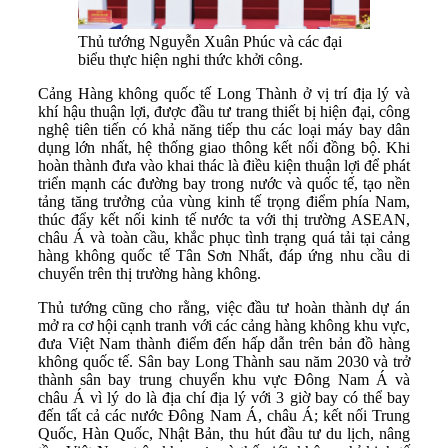
Thủ tướng Nguyễn Xuân Phúc và các đại
biểu thực hiện nghi thức khởi công.
Cảng Hàng không quốc tế Long Thành ở vị trí địa lý và
khí hậu thuận lợi, được đầu tư trang thiết bị hiện đại, công
nghệ tiên tiến có khả năng tiếp thu các loại máy bay dân
dụng lớn nhất, hệ thống giao thông kết nối đồng bộ. Khi
hoàn thành đưa vào khai thác là điều kiện thuận lợi để phát
triển mạnh các đường bay trong nước và quốc tế, tạo nền
tảng tăng trưởng của vùng kinh tế trọng điểm phía Nam,
thúc đẩy kết nối kinh tế nước ta với thị trường ASEAN,
châu Á và toàn cầu, khắc phục tình trạng quá tải tại cảng
hàng không quốc tế Tân Sơn Nhất, đáp ứng nhu cầu di
chuyển trên thị trường hàng không.
Thủ tướng cũng cho rằng, việc đầu tư hoàn thành dự án
mở ra cơ hội cạnh tranh với các cảng hàng không khu vực,
đưa Việt Nam thành điểm đến hấp dẫn trên bản đồ hàng
không quốc tế. Sân bay Long Thành sau năm 2030 và trở
thành sân bay trung chuyển khu vực Đông Nam Á và
châu Á vì lý do là địa chí địa lý với 3 giờ bay có thể bay
đến tất cả các nước Đông Nam Á, châu Á; kết nối Trung
Quốc, Hàn Quốc, Nhật Bản, thu hút đầu tư du lịch, nâng