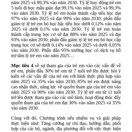
năm 2025 và 99,3% vào năm 2030. Tỷ lệ huy động trẻ em
5 tuổi đi học mẫu giáo đạt 99,1% vào năm 2025 và 99,3%
vào năm 2030. Tỷ lệ trẻ em hoàn thành cấp tiểu học đạt
97% vào năm 2025 và đạt 99% vào năm 2030; phấn đấu
giảm tỷ lệ trẻ em bỏ học bậc tiểu học dưới 0,12% vào năm
2025 và dưới 0,1% vào năm 2030. Tỷ lệ trẻ em hoàn
thành cấp trung học cơ sở đạt 88% vào năm 2025 và đạt
93% vào năm 2030; phấn đấu giảm tỷ lệ trẻ em bỏ học cấp
trung học cơ sở dưới 0,14% vào năm 2025 và dưới 0,05%
vào năm 2030. Phấn đấu 95% trường học có dịch vụ hỗ
trợ tâm lý trẻ em vào năm 2025…
Mục tiêu 4
về sự tham gia của trẻ em vào các vấn đề về
trẻ em, phấn đấu 30% trẻ em từ 7 tuổi trở lên được hỏi ý
kiến về các vấn đề của trẻ em với hình thức phù hợp vào
năm 2025 và 35% vào năm 2030; 85% trẻ em được nâng
cao nhận thức, năng lực về quyền tham gia của trẻ em vào
năm 2025 và 90% vào năm 2030. Tỷ lệ trẻ em từ 11 tuổi
trở lên được tham gia vào các mô hình, hoạt động thúc đẩy
quyền tham gia của trẻ em đạt 30% vào năm 2025 và 35%
vào năm 2030.
Cùng với đó, Chương trình nêu nhiệm vụ và giải pháp
thực hiện như: Tăng cường sự chỉ đạo, hướng dẫn, phối
hợp của các bộ, ngành, địa phương đối với việc thực hiện