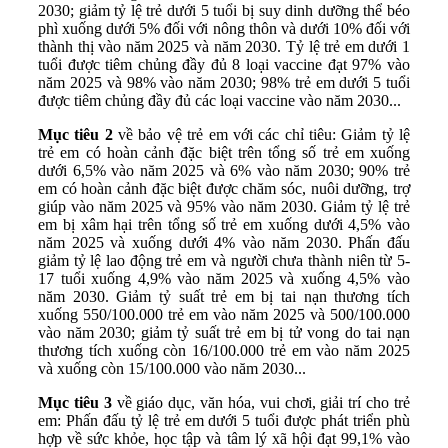
2030; giảm tỷ lệ trẻ dưới 5 tuổi bị suy dinh dưỡng thể béo
phì xuống dưới 5% đối với nông thôn và dưới 10% đối với
thành thị vào năm 2025 và năm 2030. Tỷ lệ trẻ em dưới 1
tuổi được tiêm chủng đầy đủ 8 loại vaccine đạt 97% vào
năm 2025 và 98% vào năm 2030; 98% trẻ em dưới 5 tuổi
được tiêm chủng đầy đủ các loại vaccine vào năm 2030...
Mục tiêu 2
về bảo vệ trẻ em với các chỉ tiêu: Giảm tỷ lệ
trẻ em có hoàn cảnh đặc biệt trên tổng số trẻ em xuống
dưới 6,5% vào năm 2025 và 6% vào năm 2030; 90% trẻ
em có hoàn cảnh đặc biệt được chăm sóc, nuôi dưỡng, trợ
giúp vào năm 2025 và 95% vào năm 2030. Giảm tỷ lệ trẻ
em bị xâm hại trên tổng số trẻ em xuống dưới 4,5% vào
năm 2025 và xuống dưới 4% vào năm 2030. Phấn đấu
giảm tỷ lệ lao động trẻ em và người chưa thành niên từ 5-
17 tuổi xuống 4,9% vào năm 2025 và xuống 4,5% vào
năm 2030. Giảm tỷ suất trẻ em bị tai nạn thương tích
xuống 550/100.000 trẻ em vào năm 2025 và 500/100.000
vào năm 2030; giảm tỷ suất trẻ em bị tử vong do tai nạn
thương tích xuống còn 16/100.000 trẻ em vào năm 2025
và xuống còn 15/100.000 vào năm 2030...
Mục tiêu 3
về giáo dục, văn hóa, vui chơi, giải trí cho trẻ
em: Phấn đấu tỷ lệ trẻ em dưới 5 tuổi được phát triển phù
hợp về sức khỏe, học tập và tâm lý xã hội đạt 99,1% vào