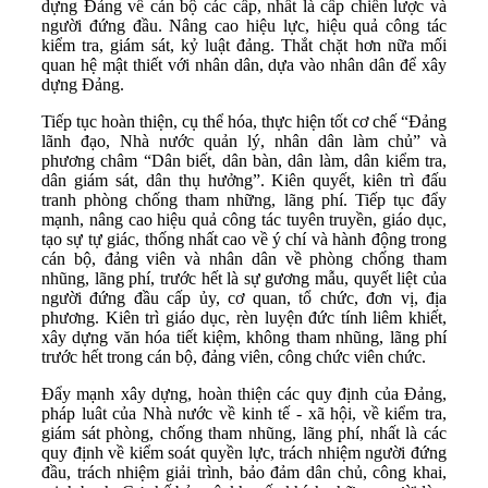
dựng Đảng về cán bộ các cấp, nhất là cấp chiến lược và
người đứng đầu. Nâng cao hiệu lực, hiệu quả công tác
kiểm tra, giám sát, kỷ luật đảng. Thắt chặt hơn nữa mối
quan hệ mật thiết với nhân dân, dựa vào nhân dân để xây
dựng Đảng.
Tiếp tục hoàn thiện, cụ thể hóa, thực hiện tốt cơ chế “Đảng
lãnh đạo, Nhà nước quản lý, nhân dân làm chủ” và
phương châm “Dân biết, dân bàn, dân làm, dân kiểm tra,
dân giám sát, dân thụ hưởng”. Kiên quyết, kiên trì đấu
tranh phòng chống tham những, lãng phí. Tiếp tục đẩy
mạnh, nâng cao hiệu quả công tác tuyên truyền, giáo dục,
tạo sự tự giác, thống nhất cao về ý chí và hành động trong
cán bộ, đảng viên và nhân dân về phòng chống tham
nhũng, lãng phí, trước hết là sự gương mẫu, quyết liệt của
người đứng đầu cấp ủy, cơ quan, tổ chức, đơn vị, địa
phương. Kiên trì giáo dục, rèn luyện đức tính liêm khiết,
xây dựng văn hóa tiết kiệm, không tham nhũng, lãng phí
trước hết trong cán bộ, đảng viên, công chức viên chức.
Đẩy mạnh xây dựng, hoàn thiện các quy định của Đảng,
pháp luât của Nhà nước về kinh tế - xã hội, về kiểm tra,
giám sát phòng, chống tham nhũng, lãng phí, nhất là các
quy định về kiểm soát quyền lực, trách nhiệm người đứng
đầu, trách nhiệm giải trình, bảo đảm dân chủ, công khai,