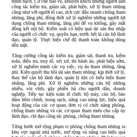
minh bạch. Cơ chế bảo vệ, khuyến khích những người làm
công tác kiểm tra, giám sát, phát hiện, xử lý tham nhũng
cũng như với người tố cao, tích cực đâu stranh chống tham
nhũng, lãng phí, đồng thời xử lý nghiêm những người lợi
dụng chống tham nhũng, lãng phí để vu khống, gây mất
đồng kết nội bộ. Kiểm soát có hiệu quả tài sản thu nhập
của người có chức vụ, quyền hạn, trước hết là cán bộ lãnh
đạo, quản lý. Thực hiện chế độ thanh toán không dùng
tiền mặt.
Tăng cường công tác kiểm tra, giám sát, thanh tra, kiểm
toán, điều tra, truy tố, xét xử, thi hành án, phát hiện sớm,
xử lý nghiêm minh các vụ việc, vụ án tham nhũng, lãng
phí. Kiên quyết thu hồi tài sản tham nhũng; kịp thời xử lý,
thay thế cán bộ lãnh đạo, quản lý khi có biểu hiện tham
nhũng, lãng phí. Xử lý nghiêm những cán bộ nhũng
nhiễu, vòi vĩnh, gây phiền hà cho người dân, doanh
nghiệp. Tiếp tục kiện toàn tổ chức bộ máy, cán bộ, bảo
đảm liêm chính, trong sạch, nâng cao năng lực, hiệu quả
hoạt động của các cơ quan, đơn vị có chức năng phòng,
chống tham nhũng và các cơ quan tham mưu cho cấp ủy
lãnh đạo, chỉ đạo công tác phòng, chống tham nhũng.
Từng bước mở rộng phạm vi phòng chống tham nhũng ra
khu vực ngoài nhà nước, mở rộng và nâng cao hiệu quả