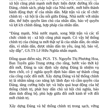
xã hội cũng phải mạnh mới thực hiện được đường lối của
Đảng, chính sách, pháp luật của Nhà nước, mới biến thành
hành động thực tế của nhân dân. Mặt trận và các tổ chức
chính trị - xã hội là cầu nối giữa Đảng, Nhà nước với nhân
dân, thể hiện quyền làm chủ của nhân dân, bảo vệ quyền
và lợi ích chính đáng, hợp pháp của nhân dân.
“Đảng mạnh, Nhà nước mạnh, song Mặt trận và các tổ
chức chính trị - xã hội cũng phải mạnh. Có vậy hệ thống
chính trị của chúng ta mới thật sự là của nhân dân, do nhân
dân, vì nhân dân, được nhân dân tin yêu, ủng hộ, bảo vệ,
xây đắp”, GS.TS Lê Hữu Nghĩa nhấn mạnh.
Đồng quan điểm này, PGS. TS. Nguyễn Thị Phương Hoa,
Ban Tuyên giáo Trung ương cho rằng, bước vào thời kỳ
đổi mới, Đảng ta xác định xây dựng Đảng là nhiệm vụ
then chốt, có ý nghĩa quyết định bảo đảm sự thành công
của công cuộc đổi mới. Xây dựng Đảng và hệ thống chính
trị là nhằm nâng cao năng lực lãnh đạo và cầm quyền của
Đảng, tăng cường hiệu lực và hiệu quả hoạt động của hệ
thống chính trị, phát huy dân chủ xã hội chủ nghĩa, bảo
đảm tính đồng bộ, phù hợp giữa đổi mới kinh tế với đổi
mới chính trị.
Xây dựng Đảng và hệ thống chính trị trong sạch, vững