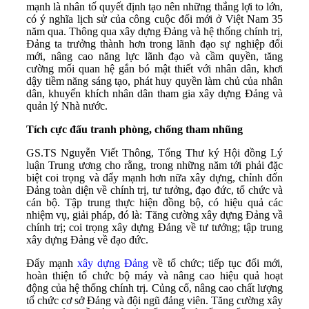
mạnh là nhân tố quyết định tạo nên những thắng lợi to lớn,
có ý nghĩa lịch sử của công cuộc đổi mới ở Việt Nam 35
năm qua. Thông qua xây dựng Đảng và hệ thống chính trị,
Đảng ta trưởng thành hơn trong lãnh đạo sự nghiệp đổi
mới, nâng cao năng lực lãnh đạo và cầm quyền, tăng
cường mối quan hệ gắn bó mật thiết với nhân dân, khơi
dậy tiềm năng sáng tạo, phát huy quyền làm chủ của nhân
dân, khuyến khích nhân dân tham gia xây dựng Đảng và
quản lý Nhà nước.
Tích cực đấu tranh phòng, chống tham nhũng
GS.TS Nguyễn Viết Thông, Tổng Thư ký Hội đồng Lý
luận Trung ương cho rằng, trong những năm tới phải đặc
biệt coi trọng và đẩy mạnh hơn nữa xây dựng, chỉnh đốn
Đảng toàn diện về chính trị, tư tưởng, đạo đức, tổ chức và
cán bộ. Tập trung thực hiện đồng bộ, có hiệu quả các
nhiệm vụ, giải pháp, đó là: Tăng cường xây dựng Đảng vầ
chính trị; coi trọng xây dựng Đảng về tư tưởng; tập trung
xây dựng Đảng về đạo đức.
Đẩy mạnh
xây dựng Đảng
về tổ chức; tiếp tục đổi mới,
hoàn thiện tổ chức bộ máy và nâng cao hiệu quả hoạt
động của hệ thống chính trị. Củng cố, nâng cao chất lượng
tổ chức cơ sở Đảng và đội ngũ đảng viên. Tăng cường xây