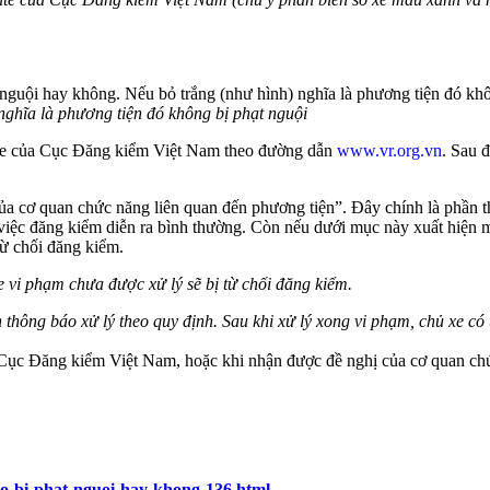
 nghĩa là phương tiện đó không bị phạt nguội
site của Cục Đăng kiểm Việt Nam theo đường dẫn
www.vr.org.vn
. Sau 
a cơ quan chức năng liên quan đến phương tiện”. Đây chính là phần t
 việc đăng kiểm diễn ra bình thường. Còn nếu dưới mục này xuất hiện m
từ chối đăng kiểm.
e vi phạm chưa được xử lý sẽ bị từ chối đăng kiểm.
thông báo xử lý theo quy định. Sau khi xử lý xong vi phạm, chủ xe c
 Cục Đăng kiểm Việt Nam, hoặc khi nhận được đề nghị của cơ quan chứ
co-bi-phat-nguoi-hay-khong-136.html