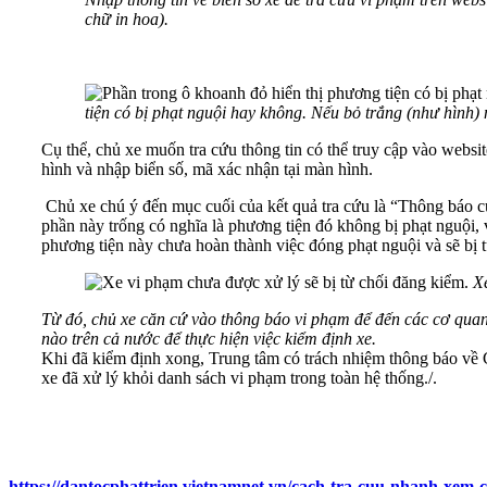
chữ in hoa).
tiện có bị phạt nguội hay không. Nếu bỏ trắng (như hình)
Cụ thể, chủ xe muốn tra cứu thông tin có thể truy cập vào web
hình và nhập biển số, mã xác nhận tại màn hình.
Chủ xe chú ý đến mục cuối của kết quả tra cứu là “Thông báo củ
phần này trống có nghĩa là phương tiện đó không bị phạt nguội,
phương tiện này chưa hoàn thành việc đóng phạt nguội và sẽ bị 
X
Từ đó, chủ xe căn cứ vào thông báo vi phạm để đến các cơ quan 
nào trên cả nước để thực hiện việc kiểm định xe.
Khi đã kiểm định xong, Trung tâm có trách nhiệm thông báo về
xe đã xử lý khỏi danh sách vi phạm trong toàn hệ thống./.
https://dantocphattrien.vietnamnet.vn/cach-tra-cuu-nhanh-xem-