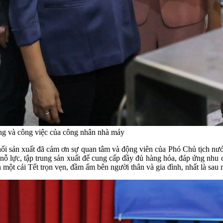
ng và công việc của công nhân nhà máy
 sản xuất đã cảm ơn sự quan tâm và động viên của Phó Chủ tịch nước
nỗ lực, tập trung sản xuất để cung cấp đầy đủ hàng hóa, đáp ứng nhu 
 một cái Tết trọn vẹn, đầm ấm bên người thân và gia đình, nhất là sau