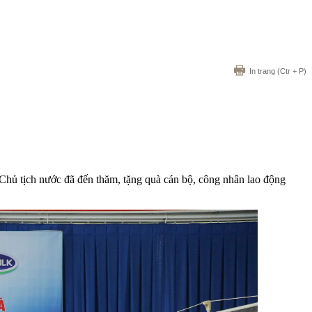
In trang
(Ctr + P)
ủ tịch nước đã đến thăm, tặng quà cán bộ, công nhân lao động