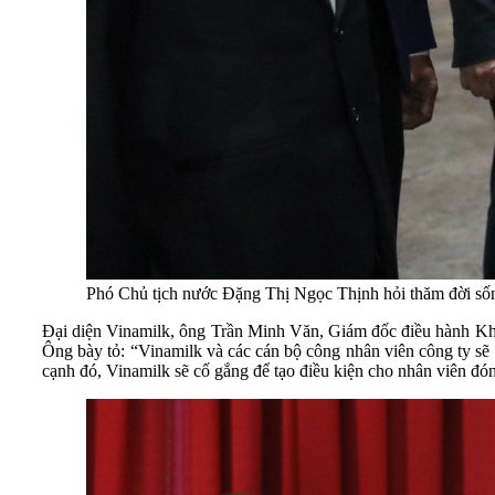
Phó Chủ tịch nước Đặng Thị Ngọc Thịnh hỏi thăm đời số
Đại diện Vinamilk, ông Trần Minh Văn, Giám đốc điều hành Khối
Ông bày tỏ: “Vinamilk và các cán bộ công nhân viên công ty sẽ 
cạnh đó, Vinamilk sẽ cố gắng để tạo điều kiện cho nhân viên đón