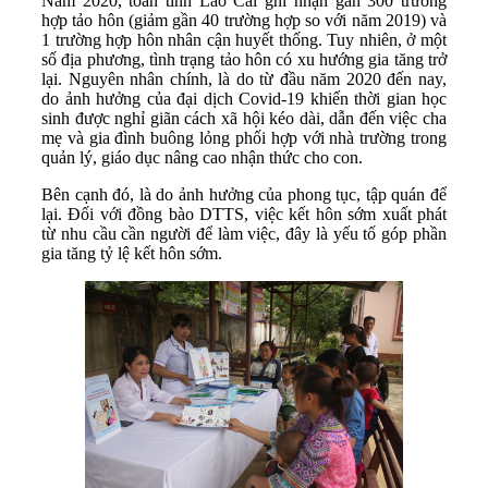
Năm 2020, toàn tỉnh Lào Cai ghi nhận gần 300 trường
hợp tảo hôn (giảm gần 40 trường hợp so với năm 2019) và
1 trường hợp hôn nhân cận huyết thống. Tuy nhiên, ở một
số địa phương, tình trạng tảo hôn có xu hướng gia tăng trở
lại. Nguyên nhân chính, là do từ đầu năm 2020 đến nay,
do ảnh hưởng của đại dịch Covid-19 khiến thời gian học
sinh được nghỉ giãn cách xã hội kéo dài, dẫn đến việc cha
mẹ và gia đình buông lỏng phối hợp với nhà trường trong
quản lý, giáo dục nâng cao nhận thức cho con.
Bên cạnh đó, là do ảnh hưởng của phong tục, tập quán để
lại. Đối với đồng bào DTTS, việc kết hôn sớm xuất phát
từ nhu cầu cần người để làm việc, đây là yếu tố góp phần
gia tăng tỷ lệ kết hôn sớm.