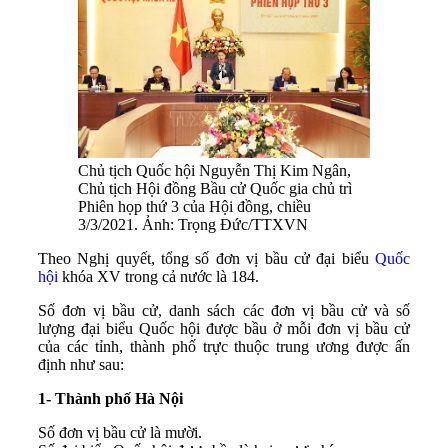
Chủ tịch Quốc hội Nguyễn Thị Kim Ngân,
Chủ tịch Hội đồng Bầu cử Quốc gia chủ trì
Phiên họp thứ 3 của Hội đồng, chiều
3/3/2021. Ảnh: Trọng Đức/TTXVN
Theo Nghị quyết, tổng số đơn vị bầu cử đại biểu
Quốc
hội
khóa XV trong cả nước là 184.
Số đơn vị bầu cử, danh sách các đơn vị bầu cử và số
lượng đại biểu Quốc hội được bầu ở mỗi đơn vị bầu cử
của các tỉnh, thành phố trực thuộc trung ương được ấn
định như sau:
1- Thành phố Hà Nội
Số đơn vị bầu cử là mười.