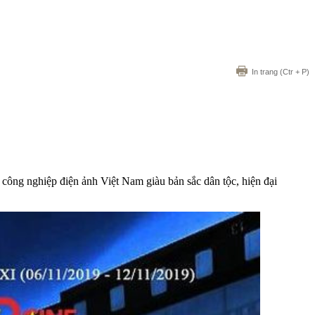
In trang
(Ctr + P)
ông nghiệp điện ảnh Việt Nam giàu bản sắc dân tộc, hiện đại