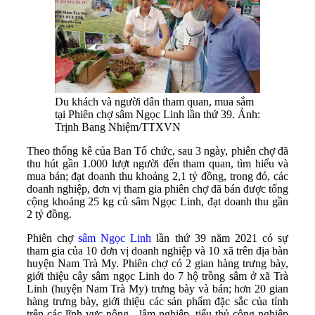
Du khách và người dân tham quan, mua sắm
tại Phiên chợ sâm Ngọc Linh lần thứ 39. Ảnh:
Trịnh Bang Nhiệm/TTXVN
Theo thống kê của Ban Tổ chức, sau 3 ngày, phiên chợ đã
thu hút gần 1.000 lượt người đến tham quan, tìm hiểu và
mua bán; đạt doanh thu khoảng 2,1 tỷ đồng, trong đó, các
doanh nghiệp, đơn vị tham gia phiên chợ đã bán được tổng
cộng khoảng 25 kg củ sâm Ngọc Linh, đạt doanh thu gần
2 tỷ đồng.
Phiên chợ
sâm Ngọc Linh
lần thứ 39 năm 2021 có sự
tham gia của 10 đơn vị doanh nghiệp và 10 xã trên địa bàn
huyện Nam Trà My. Phiên chợ có 2 gian hàng trưng bày,
giới thiệu cây sâm ngọc Linh do 7 hộ trồng sâm ở xã Trà
Linh (huyện Nam Trà My) trưng bày và bán; hơn 20 gian
hàng trưng bày, giới thiệu các sản phẩm đặc sắc của tỉnh
trên các lĩnh vực nông - lâm nghiệp, tiểu thủ công nghiệp